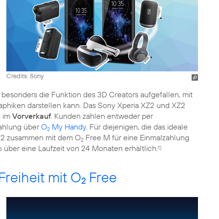
Credits: Sony
t besonders die Funktion des 3D Creators aufgefallen, mit
aphiken darstellen kann. Das Sony Xperia XZ2 und XZ2
im
Vorverkauf
. Kunden zahlen entweder per
2
ahlung über
O
My Handy
. Für diejenigen, die das ideale
2
a XZ2 zusammen mit dem O
Free M für eine Einmalzahlung
2
über eine Laufzeit von 24 Monaten erhältlich.
1)
reiheit mit O
Free
2