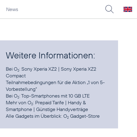
News
Weitere Informationen:
Bei O
:
Sony Xperia XZ2
|
Sony Xperia XZ2
2
Compact
Teilnahmebedingungen
für die Aktion „1 von 5-
Vorbestellung“
Bei O
:
Top-Smartphones mit 10 GB LTE
2
Mehr von O
:
Prepaid Tarife
|
Handy &
2
Smartphone
|
Günstige Handyverträge
Alle Gadgets im Überblick:
O
Gadget-Store
2