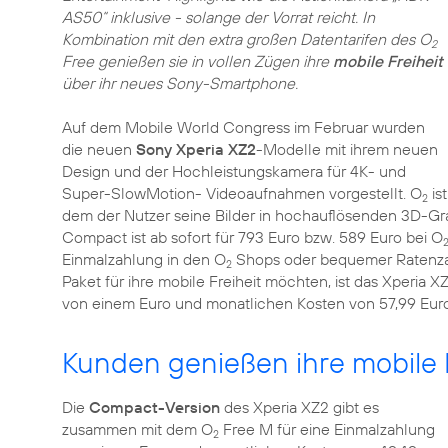
AS50“ inklusive - solange der Vorrat reicht. In
Kombination mit den extra großen Datentarifen des O
2
Free genießen sie in vollen Zügen ihre
mobile Freiheit
über ihr neues Sony-Smartphone.
Auf dem Mobile World Congress im Februar wurden
die neuen
Sony Xperia XZ2
-Modelle mit ihrem neuen
Design und der Hochleistungskamera für 4K- und
Super-SlowMotion- Videoaufnahmen vorgestellt. O
is
2
dem der Nutzer seine Bilder in hochauflösenden 3D-Gr
Compact ist ab sofort für 793 Euro bzw. 589 Euro bei O
Einmalzahlung in den O
Shops oder bequemer Ratenz
2
Paket für ihre mobile Freiheit möchten, ist das Xperi
von einem Euro und monatlichen Kosten von 57,99 Euro 
Kunden genießen ihre mobile F
Die
Compact-Version
des Xperia XZ2 gibt es
zusammen mit dem O
Free M für eine Einmalzahlung
2