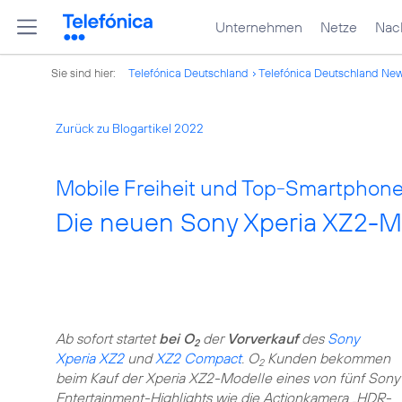
Unternehmen
Netze
Nach
Sie sind hier:
Telefónica Deutschland
Telefónica Deutschland Ne
Zurück zu Blogartikel 2022
Mobile Freiheit und Top-Smartphone
Die neuen Sony Xperia XZ2-M
Ab sofort startet
bei O
der
Vorverkauf
des
Sony
2
Xperia XZ2
und
XZ2 Compact
. O
Kunden bekommen
2
beim Kauf der Xperia XZ2-Modelle eines von fünf Sony
Entertainment-Highlights wie die Actionkamera „HDR-