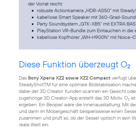
robuste Actionkamera „HDR-AS50“ mit Steady
kabellose Smart Speaker mit 360-Grad-Soun
Party Soundsystem „GTK-XB5” mit EXTRA BASST
PlayStation VR-Bundle zum Eintauchen in die e
kabellose Kopfhörer „WH-H900N“ mit Noice-C
Diese Funktion überzeugt O
2
Das
Sony Xperia XZ2 sowie XZ2 Compact
verfügt übe
SteadyShotTM für eine optimale Bildstabilisation mach
dabei der 3D Creator. Kunden scannen ein Gesicht oder
zugehörige 3D Creator-App erstellt das 3D Motiv. O
is
2
ergeben. Ein Beispiel wäre die Innenausstattung: Mit 
und dann im Möbelgeschäft beispielsweise einen Sessel
zusammen und prüft so, ob der Sessel optisch in sein W
reale Welt ein.