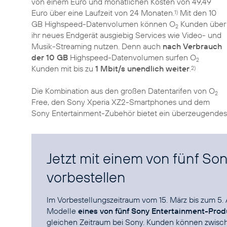
von einem Euro und monatlichen Kosten von 49,49
Euro über eine Laufzeit von 24 Monaten.
Mit den 10
1)
GB Highspeed-Datenvolumen können O
Kunden über
2
ihr neues Endgerät ausgiebig Services wie Video- und
Musik-Streaming nutzen. Denn auch
nach Verbrauch
der 10 GB
Highspeed-Datenvolumen surfen O
2
Kunden mit bis zu
1 Mbit/s unendlich weiter
.
2)
Die Kombination aus den großen Datentarifen von O
2
Free, den Sony Xperia XZ2-Smartphones und dem
Sony Entertainment-Zubehör bietet ein überzeugendes Nu
Jetzt mit einem von fünf S
vorbestellen
Im Vorbestellungszeitraum vom 15. März bis zum 5. 
Modelle
eines von fünf Sony Entertainment-Pro
gleichen Zeitraum bei
Sony
. Kunden können zwisc