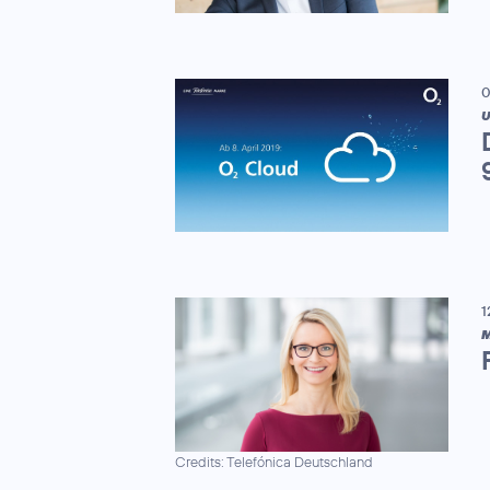
0
U
1
M
Credits: Telefónica Deutschland