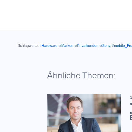
Schlagworte:
#Hardware
,
#Marken
,
#Privatkunden
,
#Sony
,
#mobile_Fre
Ähnliche Themen:
0
D