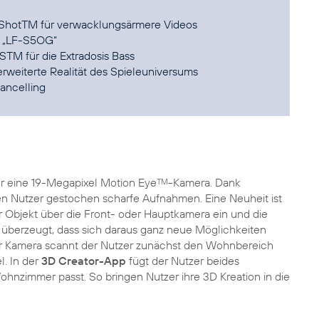
ShotTM für verwacklungsärmere Videos
d „LF-S5OG“
M für die Extradosis Bass
rweiterte Realität des Spieleuniversums
ancelling
r eine 19-Megapixel Motion Eye
-Kamera. Dank
TM
en Nutzer gestochen scharfe Aufnahmen. Eine Neuheit ist
 Objekt über die Front- oder Hauptkamera ein und die
t überzeugt, dass sich daraus ganz neue Möglichkeiten
der Kamera scannt der Nutzer zunächst den Wohnbereich
. In der
3D Creator-App
fügt der Nutzer beides
ohnzimmer passt. So bringen Nutzer ihre 3D Kreation in die