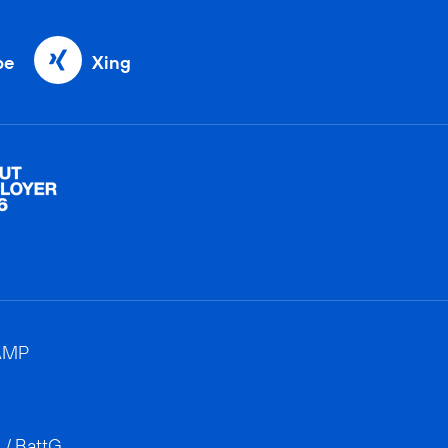
be
Xing
AMP
 / BattG