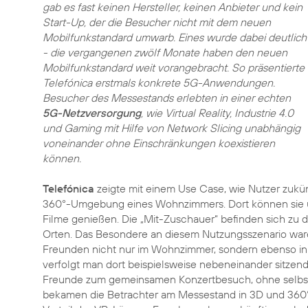
gab es fast keinen Hersteller, keinen Anbieter und kein
Start-Up, der die Besucher nicht mit dem neuen
Mobilfunkstandard umwarb. Eines wurde dabei deutlich
- die vergangenen zwölf Monate haben den neuen
Mobilfunkstandard weit vorangebracht. So präsentierte
Telefónica erstmals konkrete 5G-Anwendungen.
Besucher des Messestands erlebten in einer echten
5G-Netzversorgung
, wie Virtual Reality, Industrie 4.0
und Gaming mit Hilfe von Network Slicing unabhängig
voneinander ohne Einschränkungen koexistieren
können.
Telefónica
zeigte mit einem Use Case, wie Nutzer zukü
360°-Umgebung eines Wohnzimmers. Dort können sie ü
Filme genießen. Die „Mit-Zuschauer“ befinden sich zu d
Orten. Das Besondere an diesem Nutzungsszenario war
Freunden nicht nur im Wohnzimmer, sondern ebenso in 
verfolgt man dort beispielsweise nebeneinander sitzend
Freunde zum gemeinsamen Konzertbesuch, ohne selbst 
bekamen die Betrachter am Messestand in 3D und 36