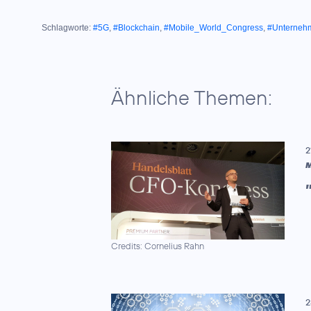
Schlagworte:
#5G
,
#Blockchain
,
#Mobile_World_Congress
,
#Unterneh
Ähnliche Themen:
2
M
Credits: Cornelius Rahn
2