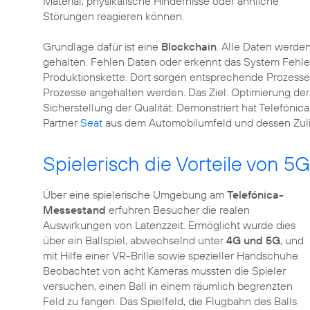
Material, physikalische Hindernisse oder ähnliche
Störungen reagieren können.
Grundlage dafür ist eine
Blockchain
. Alle Daten werde
gehalten. Fehlen Daten oder erkennt das System Fehler,
Produktionskette. Dort sorgen entsprechende Prozesse 
Prozesse angehalten werden. Das Ziel: Optimierung de
Sicherstellung der Qualität. Demonstriert hat Telefóni
Partner
Seat
aus dem Automobilumfeld und dessen Zuli
Spielerisch die Vorteile von 5
Über eine spielerische Umgebung am
Telefónica-
Messestand
erfuhren Besucher die realen
Auswirkungen von Latenzzeit. Ermöglicht wurde dies
über ein Ballspiel, abwechselnd unter
4G und 5G
, und
mit Hilfe einer VR-Brille sowie spezieller Handschuhe.
Beobachtet von acht Kameras mussten die Spieler
versuchen, einen Ball in einem räumlich begrenzten
Feld zu fangen. Das Spielfeld, die Flugbahn des Balls