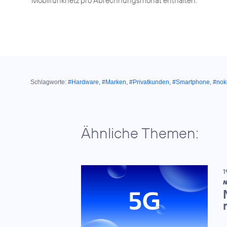
Mobilfunknetz pro Abrechnungsmonat enthalten.
Schlagworte:
#Hardware
,
#Marken
,
#Privatkunden
,
#Smartphone
,
#nok
Ähnliche Themen:
1
N