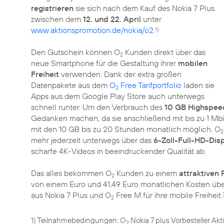
registrieren
sie sich nach dem Kauf des Nokia 7 Plus
zwischen dem
12. und 22. April
unter
www.aktionspromotion.de/nokia/o2
.
1)
Den Gutschein können O
Kunden direkt über das
2
neue Smartphone für die Gestaltung ihrer
mobilen
Freiheit
verwenden. Dank der extra großen
Datenpakete aus dem
O
Free Tarifportfolio
laden sie
2
Apps aus dem Google Play Store auch unterwegs
schnell runter. Um den Verbrauch des
10 GB Highspe
Gedanken machen, da sie anschließend mit bis zu 1 Mbi
mit den 10 GB bis zu 20 Stunden monatlich möglich. O
2
mehr jederzeit unterwegs über das
6-Zoll-Full-HD-Disp
scharfe 4K-Videos in beeindruckender Qualität ab.
Das alles bekommen O
Kunden zu einem
attraktiven 
2
von einem Euro und 41,49 Euro monatlichen Kosten über
aus Nokia 7 Plus und O
Free M für ihre mobile Freiheit.
2
1) Teilnahmebedingungen: O
Nokia 7 plus Vorbesteller Akt
2