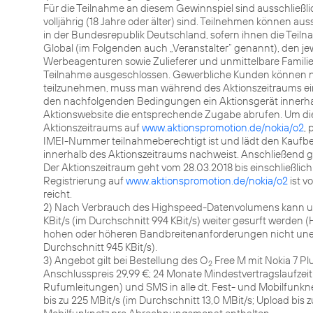
Für die Teilnahme an diesem Gewinnspiel sind ausschließli
volljährig (18 Jahre oder älter) sind. Teilnehmen können a
in der Bundesrepublik Deutschland, sofern ihnen die Teilna
Global (im Folgenden auch „Veranstalter“ genannt), den 
Werbeagenturen sowie Zulieferer und unmittelbare Famili
Teilnahme ausgeschlossen. Gewerbliche Kunden können nic
teilzunehmen, muss man während des Aktionszeitraums ein
den nachfolgenden Bedingungen ein Aktionsgerät innerhal
Aktionswebsite die entsprechende Zugabe abrufen. Um di
Aktionszeitraums auf
www.aktionspromotion.de/nokia/o2
,
IMEI-Nummer teilnahmeberechtigt ist und lädt den Kaufbe
innerhalb des Aktionszeitraums nachweist. Anschließend gi
Der Aktionszeitraum geht vom 28.03.2018 bis einschließlich
Registrierung auf
www.aktionspromotion.de/nokia/o2
ist v
reicht.
2) Nach Verbrauch des Highspeed-Datenvolumens kann u
KBit/s (im Durchschnitt 994 KBit/s) weiter gesurft werde
hohen oder höheren Bandbreitenanforderungen nicht unein
Durchschnitt 945 KBit/s).
3) Angebot gilt bei Bestellung des O
Free M mit Nokia 7 Plu
2
Anschlusspreis 29,99 €; 24 Monate Mindestvertragslaufze
Rufumleitungen) und SMS in alle dt. Fest- und Mobilfunk
bis zu 225 MBit/s (im Durchschnitt 13,0 MBit/s; Upload bis z