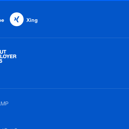
be
Xing
AMP