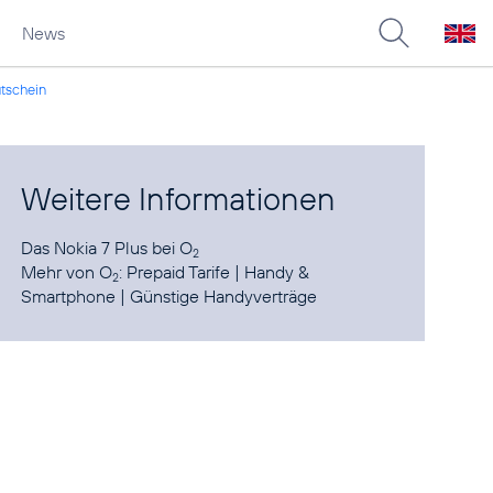
News
utschein
Weitere Informationen
Das
Nokia 7 Plus bei O
2
Mehr von O
:
Prepaid Tarife
|
Handy &
2
Smartphone
|
Günstige Handyverträge