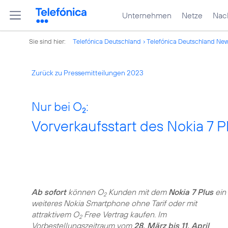
Unternehmen
Netze
Nach
Sie sind hier:
Telefónica Deutschland
Telefónica Deutschland Ne
Zurück zu Pressemitteilungen 2023
Nur bei O
:
2
Vorverkaufsstart des Nokia 7 
Ab sofort
können O
Kunden mit dem
Nokia 7 Plus
ein
2
weiteres Nokia Smartphone ohne Tarif oder mit
attraktivem O
Free Vertrag kaufen. Im
2
Vorbestellungszeitraum vom
28. März bis 11. April