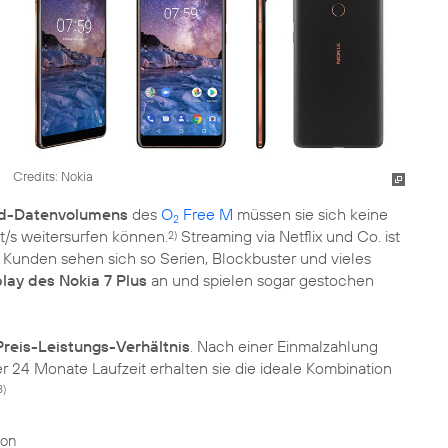
Credits: Nokia
ed-Datenvolumens
des
O
Free M
müssen sie sich keine
2
t/s weitersurfen können.
Streaming via Netflix und Co. ist
2)
Kunden sehen sich so Serien, Blockbuster und vieles
lay des Nokia 7 Plus
an und spielen sogar gestochen
Preis-Leistungs-Verhältnis
. Nach einer Einmalzahlung
 24 Monate Laufzeit erhalten sie die ideale Kombination
3)
ion