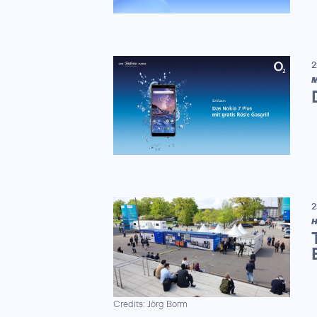
2
M
2
H
Credits: Jörg Borm