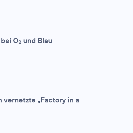
 bei O
und Blau
2
 vernetzte „Factory in a