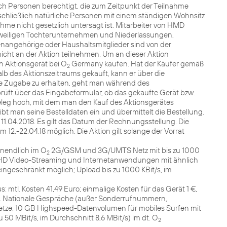
ch Personen berechtigt, die zum Zeitpunkt der Teilnahme
usschließlich natürliche Personen mit einem ständigen Wohnsitz
hme nicht gesetzlich untersagt ist. Mitarbeiter von HMD
jeweiligen Tochterunternehmen und Niederlassungen,
enangehörige oder Haushaltsmitglieder sind von der
ht an der Aktion teilnehmen. Um an dieser Aktion
 Aktionsgerät bei O
Germany kaufen. Hat der Käufer gemäß
2
b des Aktionszeitraums gekauft, kann er über die
e Zugabe zu erhalten, geht man während des
 prüft über das Eingabeformular, ob das gekaufte Gerät bzw.
leg hoch, mit dem man den Kauf des Aktionsgerätes
bt man seine Bestelldaten ein und übermittelt die Bestellung.
 11.04.2018. Es gilt das Datum der Rechnungsstellung. Die
om 12.-22.04.18 möglich. Die Aktion gilt solange der Vorrat
nendlich im O
2G/GSM und 3G/UMTS Netz mit bis zu 1000
2
n (HD Video-Streaming und Internetanwendungen mit ähnlich
geschränkt möglich; Upload bis zu 1000 KBit/s, im
s: mtl. Kosten 41,49 Euro; einmalige Kosten für das Gerät 1 €,
it. Nationale Gespräche (außer Sonderrufnummern,
netze, 10 GB Highspeed-Datenvolumen für mobiles Surfen mit
u 50 MBit/s, im Durchschnitt 8,6 MBit/s) im dt. O
2