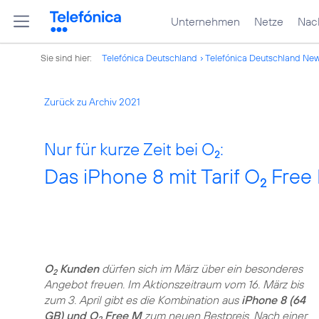
Unternehmen
Netze
Nach
Sie sind hier:
Telefónica Deutschland
Telefónica Deutschland Ne
Zurück zu Archiv 2021
Nur für kurze Zeit bei O
:
2
Das iPhone 8 mit Tarif O
Free 
2
O
Kunden
dürfen sich im März über ein besonderes
2
Angebot freuen. Im Aktionszeitraum vom 16. März bis
zum 3. April gibt es die Kombination aus
iPhone 8 (64
GB) und O
Free M
zum neuen Bestpreis. Nach einer