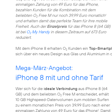
2
einmaligen Zahlung von 49 Euro für das iPhone,
bezahlen Kunden für die Kombination mit dem
beliebten O
Free M nur noch 39,99 Euro monatlich
1
2
und erhalten damit das perfekte Team für ihre mobile
Freiheit. Auch der
Einzelpreis
für das iPhone 8 (64 GB)
ist bei
O
My Handy
in diesem Zeitraum auf 673 Euro
2
reduziert.
Mit dem iPhone 8 erhalten O
Kunden ein
Top-Smartp
2
sich über ein neues Design aus Glas und Aluminium in d
Mega-März-Angebot:
iPhone 8 mit und ohne Tarif
Wer sich für die
ideale Verbindung
aus iPhone 8 (64
GB) und dem beliebten O
Free M entscheidet, erhält
2
10 GB Highspeed-Datenvolumen zum mobilen Surfen
zu einem monatlichen Preis von 39,99 Euro nach einer
einmaligen Zahlung von 49 Euro für das iPhone
. Damit
1