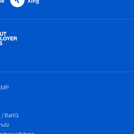
be
Xing
AMP
 / BattG
hutz
geberverfahren