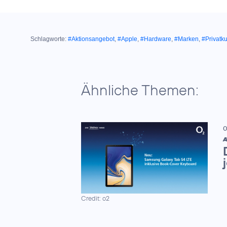
Schlagworte:
#Aktionsangebot
,
#Apple
,
#Hardware
,
#Marken
,
#Privatk
Ähnliche Themen:
0
A
Credit: o2