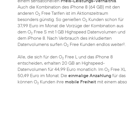
einem sensationellen
Preis-Leistungs-Verhältnis
.
Auch die Kombination des iPhone 8 (64 GB) mit den
anderen O
Free Tarifen ist im Aktionszeitraum
2
besonders günstig. So genießen O
Kunden schon für
2
37,99 Euro im Monat die Vorzüge der Kombination aus
dem O
Free S mit 1 GB Highspeed Datenvolumen und
2
dem iPhone 8. Nach Verbrauch des inkludierten
Datenvolumens surfen O
Free Kunden endlos weiter
.
2
2
Alle, die sich für den O
Free L und das iPhone 8
2
entscheiden, erhalten 20 GB an Highspeed-
Datenvolumen für 44,99 Euro monatlich. Im O
Free XL 
2
50,49 Euro im Monat. Die
einmalige Anzahlung
für das 
können O
Kunden ihre
mobile Freiheit
mit einem abso
2