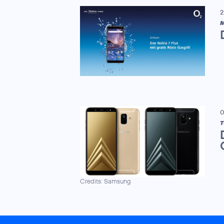
2
M
0
T
Credits: Samsung