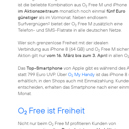
ist die beliebte Kombination aus O
Free M und iPhone
2
im Aktionszeitraum
monatlich noch einmal
fünf Euro
günstiger
als im Vormonat. Neben endlosem
Surfvergnügen
bietet der O
Free M zusätzlich eine
2
2
Telefon- und SMS-Flatrate in alle deutschen Netze.
Wer sich grenzenlose Freiheit mit der idealen
Verbindung aus iPhone 8 (64 GB) und O
Free M sichern
2
Aktion gilt nur
vom 16. März bis zum 3. April
in allen O
Das
Top-Smartphone
von Apple gibt es während des A
statt 799 Euro UVP. Über
O
My Handy
ist das iPhone 8
2
erhältlich; in den Shops auch mit Einmalzahlung. Kunden
entscheiden, erhalten das Smartphone nach einer einma
Monat.
O
Free ist Freiheit
2
Nicht nur beim O
Free M profitieren Kunden von
2