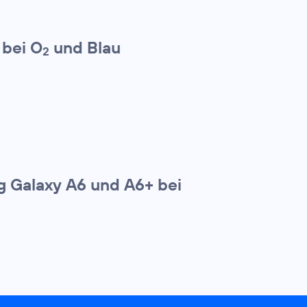
 bei O
und Blau
2
g Galaxy A6 und A6+ bei