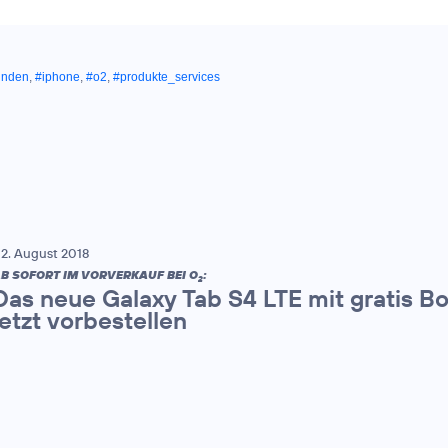
unden
,
#iphone
,
#o2
,
#produkte_services
2. August 2018
B SOFORT IM VORVERKAUF BEI O
:
2
Das neue Galaxy Tab S4 LTE mit gratis 
jetzt vorbestellen