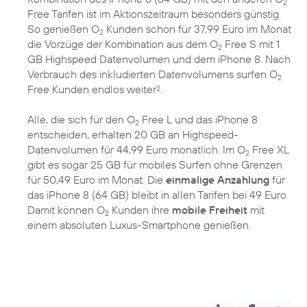
2
Free Tarifen ist im Aktionszeitraum besonders günstig.
So genießen O
Kunden schon für 37,99 Euro im Monat
2
die Vorzüge der Kombination aus dem O
Free S mit 1
2
GB Highspeed Datenvolumen und dem iPhone 8. Nach
Verbrauch des inkludierten Datenvolumens surfen O
2
Free Kunden endlos weiter
.
2
Alle, die sich für den O
Free L und das iPhone 8
2
entscheiden, erhalten 20 GB an Highspeed-
Datenvolumen für 44,99 Euro monatlich. Im O
Free XL
2
gibt es sogar 25 GB für mobiles Surfen ohne Grenzen
für 50,49 Euro im Monat. Die
einmalige Anzahlung
für
das iPhone 8 (64 GB) bleibt in allen Tarifen bei 49 Euro.
Damit können O
Kunden ihre
mobile Freiheit
mit
2
einem absoluten Luxus-Smartphone genießen.