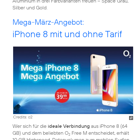
Aluminium in drei Farbvarianten freuen – Space Grau,
Silber und Gold.
Mega-März-Angebot:
iPhone 8 mit und ohne Tarif
Credits: o2
Wer sich für die
ideale Verbindung
aus iPhone 8 (64
GB) und dem beliebten O
Free M entscheidet, erhält
2
10 GB Highspeed-Datenvolumen zum mobilen Surfen