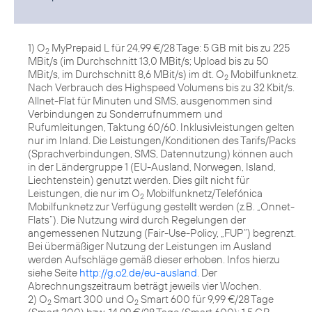
1) O
MyPrepaid L für 24,99 €/28 Tage: 5 GB mit bis zu 225
2
MBit/s (im Durchschnitt 13,0 MBit/s; Upload bis zu 50
MBit/s, im Durchschnitt 8,6 MBit/s) im dt. O
Mobilfunknetz.
2
Nach Verbrauch des Highspeed Volumens bis zu 32 Kbit/s.
Allnet-Flat für Minuten und SMS, ausgenommen sind
Verbindungen zu Sonderrufnummern und
Rufumleitungen, Taktung 60/60. Inklusivleistungen gelten
nur im Inland. Die Leistungen/Konditionen des Tarifs/Packs
(Sprachverbindungen, SMS, Datennutzung) können auch
in der Ländergruppe 1 (EU-Ausland, Norwegen, Island,
Liechtenstein) genutzt werden. Dies gilt nicht für
Leistungen, die nur im O
Mobilfunknetz/Telefónica
2
Mobilfunknetz zur Verfügung gestellt werden (z.B. „Onnet-
Flats“). Die Nutzung wird durch Regelungen der
angemessenen Nutzung (Fair-Use-Policy, „FUP“) begrenzt.
Bei übermäßiger Nutzung der Leistungen im Ausland
werden Aufschläge gemäß dieser erhoben. Infos hierzu
siehe Seite
http://g.o2.de/eu-ausland
. Der
Abrechnungszeitraum beträgt jeweils vier Wochen.
2) O
Smart 300 und O
Smart 600 für 9,99 €/28 Tage
2
2