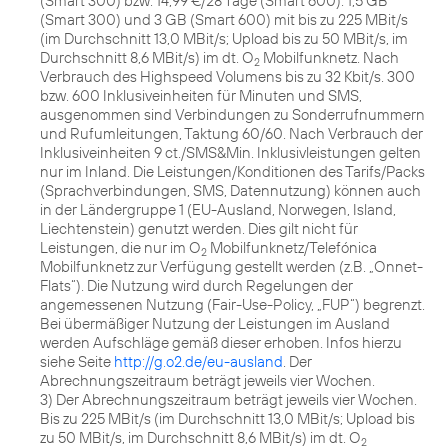
(Smart 300) bzw. 14,99 €/28 Tage (Smart 600): 1,5 GB
(Smart 300) und 3 GB (Smart 600) mit bis zu 225 MBit/s
(im Durchschnitt 13,0 MBit/s; Upload bis zu 50 MBit/s, im
Durchschnitt 8,6 MBit/s) im dt. O
Mobilfunknetz. Nach
2
Verbrauch des Highspeed Volumens bis zu 32 Kbit/s. 300
bzw. 600 Inklusiveinheiten für Minuten und SMS,
ausgenommen sind Verbindungen zu Sonderrufnummern
und Rufumleitungen, Taktung 60/60. Nach Verbrauch der
Inklusiveinheiten 9 ct./SMS&Min. Inklusivleistungen gelten
nur im Inland. Die Leistungen/Konditionen des Tarifs/Packs
(Sprachverbindungen, SMS, Datennutzung) können auch
in der Ländergruppe 1 (EU-Ausland, Norwegen, Island,
Liechtenstein) genutzt werden. Dies gilt nicht für
Leistungen, die nur im O
Mobilfunknetz/Telefónica
2
Mobilfunknetz zur Verfügung gestellt werden (z.B. „Onnet-
Flats“). Die Nutzung wird durch Regelungen der
angemessenen Nutzung (Fair-Use-Policy, „FUP“) begrenzt.
Bei übermäßiger Nutzung der Leistungen im Ausland
werden Aufschläge gemäß dieser erhoben. Infos hierzu
siehe Seite
http://g.o2.de/eu-ausland
. Der
Abrechnungszeitraum beträgt jeweils vier Wochen.
3) Der Abrechnungszeitraum beträgt jeweils vier Wochen.
Bis zu 225 MBit/s (im Durchschnitt 13,0 MBit/s; Upload bis
zu 50 MBit/s, im Durchschnitt 8,6 MBit/s) im dt. O
2