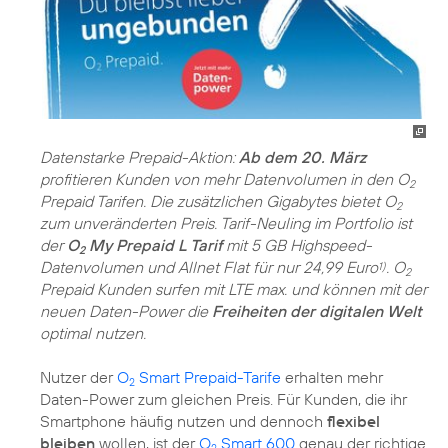
Datenstarke Prepaid-Aktion:
Ab dem 20. März
profitieren Kunden von mehr Datenvolumen in den O
2
Prepaid Tarifen. Die zusätzlichen Gigabytes bietet O
2
zum unveränderten Preis. Tarif-Neuling im Portfolio ist
der
O
My Prepaid L Tarif
mit 5 GB Highspeed-
2
Datenvolumen und Allnet Flat für nur 24,99 Euro
. O
1)
2
Prepaid Kunden surfen mit LTE max. und können mit der
neuen Daten-Power die
Freiheiten der digitalen Welt
optimal nutzen.
Nutzer der
O
Smart Prepaid-Tarife
erhalten mehr
2
Daten-Power zum gleichen Preis. Für Kunden, die ihr
Smartphone häufig nutzen und dennoch
flexibel
bleiben
wollen, ist der
O
Smart 600
genau der richtige
2