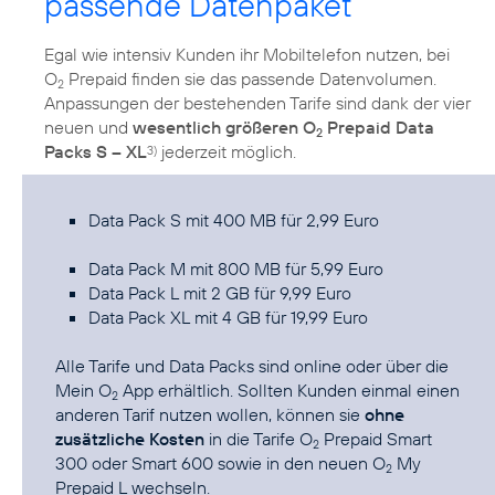
passende Datenpaket
Egal wie intensiv Kunden ihr Mobiltelefon nutzen, bei
O
Prepaid finden sie das passende Datenvolumen.
2
Anpassungen der bestehenden Tarife sind dank der vier
neuen und
wesentlich größeren O
Prepaid Data
2
Packs S – XL
jederzeit möglich.
3)
Data Pack S mit 400 MB für 2,99 Euro
Data Pack M mit 800 MB für 5,99 Euro
Data Pack L mit 2 GB für 9,99 Euro
Data Pack XL mit 4 GB für 19,99 Euro
Alle Tarife und Data Packs sind online oder über die
Mein O
App
erhältlich. Sollten Kunden einmal einen
2
anderen Tarif nutzen wollen, können sie
ohne
zusätzliche Kosten
in die Tarife O
Prepaid Smart
2
300 oder Smart 600 sowie in den neuen O
My
2
Prepaid L wechseln.