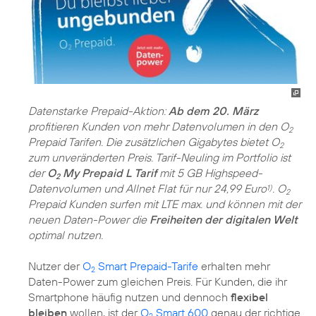
Datenstarke Prepaid-Aktion:
Ab dem 20. März
profitieren Kunden von mehr Datenvolumen in den O
2
Prepaid Tarifen. Die zusätzlichen Gigabytes bietet O
2
zum unveränderten Preis. Tarif-Neuling im Portfolio ist
der
O
My Prepaid L Tarif
mit 5 GB Highspeed-
2
Datenvolumen und Allnet Flat für nur 24,99 Euro
. O
1)
2
Prepaid Kunden surfen mit LTE max. und können mit der
neuen Daten-Power die
Freiheiten der digitalen Welt
optimal nutzen.
Nutzer der
O
Smart Prepaid-Tarife
erhalten mehr
2
Daten-Power zum gleichen Preis. Für Kunden, die ihr
Smartphone häufig nutzen und dennoch
flexibel
bleiben
wollen, ist der
O
Smart 600
genau der richtige
2