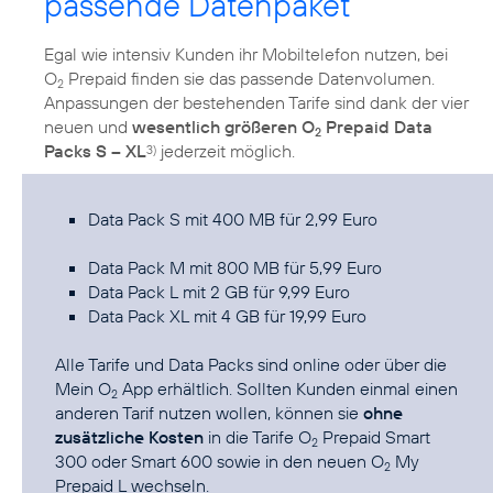
passende Datenpaket
Egal wie intensiv Kunden ihr Mobiltelefon nutzen, bei
O
Prepaid finden sie das passende Datenvolumen.
2
Anpassungen der bestehenden Tarife sind dank der vier
neuen und
wesentlich größeren O
Prepaid Data
2
Packs S – XL
jederzeit möglich.
3)
Data Pack S mit 400 MB für 2,99 Euro
Data Pack M mit 800 MB für 5,99 Euro
Data Pack L mit 2 GB für 9,99 Euro
Data Pack XL mit 4 GB für 19,99 Euro
Alle Tarife und Data Packs sind online oder über die
Mein O
App
erhältlich. Sollten Kunden einmal einen
2
anderen Tarif nutzen wollen, können sie
ohne
zusätzliche Kosten
in die Tarife O
Prepaid Smart
2
300 oder Smart 600 sowie in den neuen O
My
2
Prepaid L wechseln.