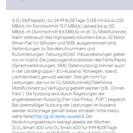
1) O
MyPrepaid L für 24,99 €/28 Tage: 5 GB mit bis zu 225
2
MBit/s (im Durchschnitt 13,0 MBit/s; Upload bis zu 50
MBit/s, im Durchschnitt 8,6 MBit/s) im dt. O
Mobilfunknetz.
2
Nach Verbrauch des Highspeed Volumens bis zu 32 Kbit/s.
Allnet-Flat für Minuten und SMS, ausgenommen sind
Verbindungen zu Sonderrufnummern und
Rufumleitungen, Taktung 60/60. Inklusivleistungen gelten
nur im Inland. Die Leistungen/Konditionen des Tarifs/Packs
(Sprachverbindungen, SMS, Datennutzung) können auch
in der Ländergruppe 1 (EU-Ausland, Norwegen, Island,
Liechtenstein) genutzt werden. Dies gilt nicht für
Leistungen, die nur im O
Mobilfunknetz/Telefónica
2
Mobilfunknetz zur Verfügung gestellt werden (z.B. „Onnet-
Flats“). Die Nutzung wird durch Regelungen der
angemessenen Nutzung (Fair-Use-Policy, „FUP“) begrenzt.
Bei übermäßiger Nutzung der Leistungen im Ausland
werden Aufschläge gemäß dieser erhoben. Infos hierzu
siehe Seite
http://g.o2.de/eu-ausland
. Der
Abrechnungszeitraum beträgt jeweils vier Wochen.
2) O
Smart 300 und O
Smart 600 für 9,99 €/28 Tage
2
2