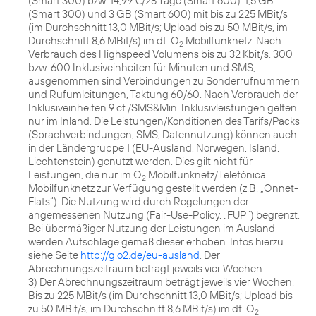
(Smart 300) bzw. 14,99 €/28 Tage (Smart 600): 1,5 GB
(Smart 300) und 3 GB (Smart 600) mit bis zu 225 MBit/s
(im Durchschnitt 13,0 MBit/s; Upload bis zu 50 MBit/s, im
Durchschnitt 8,6 MBit/s) im dt. O
Mobilfunknetz. Nach
2
Verbrauch des Highspeed Volumens bis zu 32 Kbit/s. 300
bzw. 600 Inklusiveinheiten für Minuten und SMS,
ausgenommen sind Verbindungen zu Sonderrufnummern
und Rufumleitungen, Taktung 60/60. Nach Verbrauch der
Inklusiveinheiten 9 ct./SMS&Min. Inklusivleistungen gelten
nur im Inland. Die Leistungen/Konditionen des Tarifs/Packs
(Sprachverbindungen, SMS, Datennutzung) können auch
in der Ländergruppe 1 (EU-Ausland, Norwegen, Island,
Liechtenstein) genutzt werden. Dies gilt nicht für
Leistungen, die nur im O
Mobilfunknetz/Telefónica
2
Mobilfunknetz zur Verfügung gestellt werden (z.B. „Onnet-
Flats“). Die Nutzung wird durch Regelungen der
angemessenen Nutzung (Fair-Use-Policy, „FUP“) begrenzt.
Bei übermäßiger Nutzung der Leistungen im Ausland
werden Aufschläge gemäß dieser erhoben. Infos hierzu
siehe Seite
http://g.o2.de/eu-ausland
. Der
Abrechnungszeitraum beträgt jeweils vier Wochen.
3) Der Abrechnungszeitraum beträgt jeweils vier Wochen.
Bis zu 225 MBit/s (im Durchschnitt 13,0 MBit/s; Upload bis
zu 50 MBit/s, im Durchschnitt 8,6 MBit/s) im dt. O
2