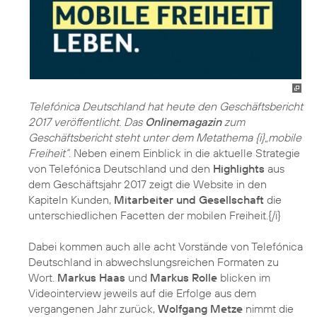
Telefónica Deutschland hat heute den Geschäftsbericht
2017 veröffentlicht. Das
Onlinemagazin
zum
Geschäftsbericht steht unter dem Metathema {i}„mobile
Freiheit“
. Neben einem Einblick in die aktuelle Strategie
von Telefónica Deutschland und den
Highlights
aus
dem Geschäftsjahr 2017 zeigt die Website in den
Kapiteln Kunden,
Mitarbeiter und Gesellschaft
die
unterschiedlichen Facetten der mobilen Freiheit.{/i}
Dabei kommen auch alle acht Vorstände von Telefónica
Deutschland in abwechslungsreichen Formaten zu
Wort.
Markus Haas
und
Markus Rolle
blicken im
Videointerview jeweils auf die Erfolge aus dem
vergangenen Jahr zurück,
Wolfgang Metze
nimmt die