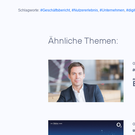
Schlagworte:
#Geschäftsbericht
,
#Nutzererlebnis
,
#Unternehmen
,
#digi
Ähnliche Themen:
0
D
0
U