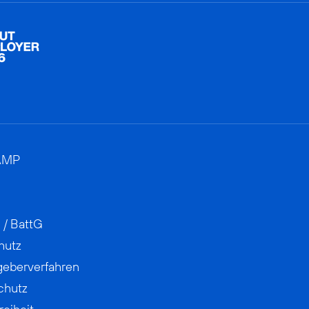
AMP
 / BattG
hutz
geberverfahren
chutz