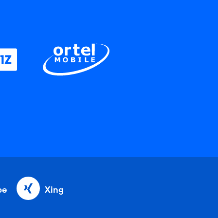
be
Xing