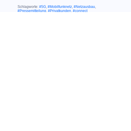
Schlagworte:
#5G
,
#Mobilfunknetz
,
#Netzausbau
,
#Pressemitteilung
,
#Privatkunden
,
#connect
Ähnliche Themen:
02. September 2020
HERAUSRAGENDER TESTSIEGER IN
EINER HERAUSFORDERNDEN ZEIT:
Großer connect
Shoptest: Nur O
2
erhält Gesamtnote
„Sehr gut“
12. Mai 2020