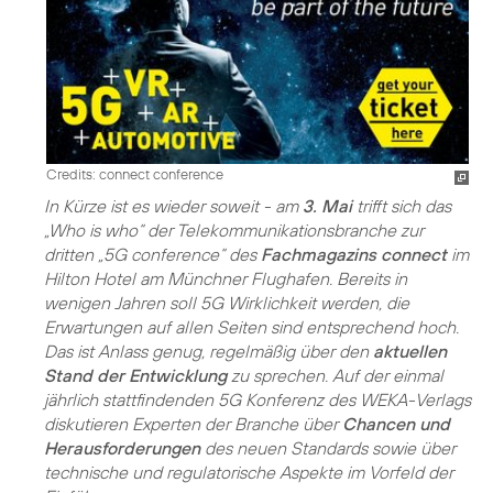
Credits: connect conference
In Kürze ist es wieder soweit - am
3. Mai
trifft sich das
„Who is who“ der Telekommunikationsbranche zur
dritten „5G conference“ des
Fachmagazins connect
im
Hilton Hotel am Münchner Flughafen. Bereits in
wenigen Jahren soll 5G Wirklichkeit werden, die
Erwartungen auf allen Seiten sind entsprechend hoch.
Das ist Anlass genug, regelmäßig über den
aktuellen
Stand der Entwicklung
zu sprechen. Auf der einmal
jährlich stattfindenden 5G Konferenz des WEKA-Verlags
diskutieren Experten der Branche über
Chancen und
Herausforderungen
des neuen Standards sowie über
technische und regulatorische Aspekte im Vorfeld der