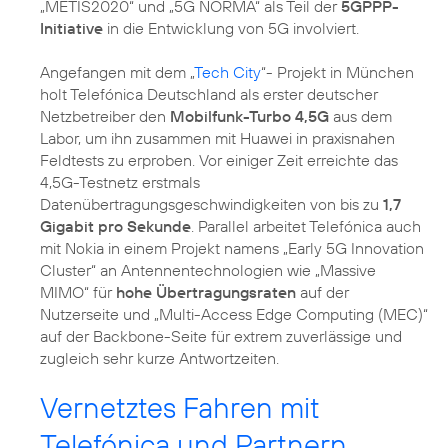
„METIS2020“ und „5G NORMA“ als Teil der
5GPPP-
Initiative
in die Entwicklung von 5G involviert.
Angefangen mit dem „
Tech City
“- Projekt in München
holt Telefónica Deutschland als erster deutscher
Netzbetreiber den
Mobilfunk-Turbo 4,5G
aus dem
Labor, um ihn zusammen mit Huawei in praxisnahen
Feldtests zu erproben. Vor einiger Zeit erreichte das
4,5G-Testnetz erstmals
Datenübertragungsgeschwindigkeiten von bis zu
1,7
Gigabit pro Sekunde
. Parallel arbeitet Telefónica auch
mit Nokia in einem Projekt namens „Early 5G Innovation
Cluster“ an Antennentechnologien wie „Massive
MIMO“ für
hohe Übertragungsraten
auf der
Nutzerseite und „Multi-Access Edge Computing (MEC)“
auf der Backbone-Seite für extrem zuverlässige und
zugleich sehr kurze Antwortzeiten.
Vernetztes Fahren mit
Telefónica und Partnern