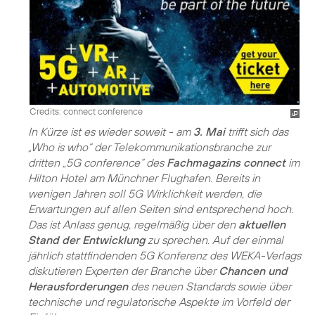
Credits: connect conference
In Kürze ist es wieder soweit - am
3. Mai
trifft sich das
„Who is who“ der Telekommunikationsbranche zur
dritten „5G conference“ des
Fachmagazins connect
im
Hilton Hotel am Münchner Flughafen. Bereits in
wenigen Jahren soll 5G Wirklichkeit werden, die
Erwartungen auf allen Seiten sind entsprechend hoch.
Das ist Anlass genug, regelmäßig über den
aktuellen
Stand der Entwicklung
zu sprechen. Auf der einmal
jährlich stattfindenden 5G Konferenz des WEKA-Verlags
diskutieren Experten der Branche über
Chancen und
Herausforderungen
des neuen Standards sowie über
technische und regulatorische Aspekte im Vorfeld der