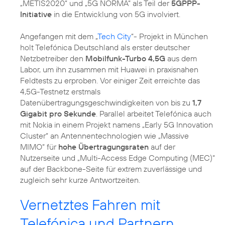
„METIS2020“ und „5G NORMA“ als Teil der
5GPPP-
Initiative
in die Entwicklung von 5G involviert.
Angefangen mit dem „
Tech City
“- Projekt in München
holt Telefónica Deutschland als erster deutscher
Netzbetreiber den
Mobilfunk-Turbo 4,5G
aus dem
Labor, um ihn zusammen mit Huawei in praxisnahen
Feldtests zu erproben. Vor einiger Zeit erreichte das
4,5G-Testnetz erstmals
Datenübertragungsgeschwindigkeiten von bis zu
1,7
Gigabit pro Sekunde
. Parallel arbeitet Telefónica auch
mit Nokia in einem Projekt namens „Early 5G Innovation
Cluster“ an Antennentechnologien wie „Massive
MIMO“ für
hohe Übertragungsraten
auf der
Nutzerseite und „Multi-Access Edge Computing (MEC)“
auf der Backbone-Seite für extrem zuverlässige und
zugleich sehr kurze Antwortzeiten.
Vernetztes Fahren mit
Telefónica und Partnern