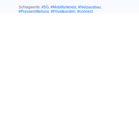
Schlagworte:
#5G
,
#Mobilfunknetz
,
#Netzausbau
,
#Pressemitteilung
,
#Privatkunden
,
#connect
Ähnliche Themen:
02. September 2020
HERAUSRAGENDER TESTSIEGER IN
EINER HERAUSFORDERNDEN ZEIT:
Großer connect
Shoptest: Nur O
2
erhält Gesamtnote
„Sehr gut“
12. Mai 2020