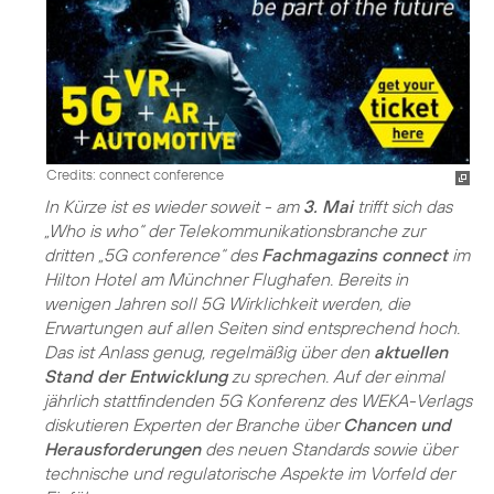
Credits: connect conference
In Kürze ist es wieder soweit - am
3. Mai
trifft sich das
„Who is who“ der Telekommunikationsbranche zur
dritten „5G conference“ des
Fachmagazins connect
im
Hilton Hotel am Münchner Flughafen. Bereits in
wenigen Jahren soll 5G Wirklichkeit werden, die
Erwartungen auf allen Seiten sind entsprechend hoch.
Das ist Anlass genug, regelmäßig über den
aktuellen
Stand der Entwicklung
zu sprechen. Auf der einmal
jährlich stattfindenden 5G Konferenz des WEKA-Verlags
diskutieren Experten der Branche über
Chancen und
Herausforderungen
des neuen Standards sowie über
technische und regulatorische Aspekte im Vorfeld der