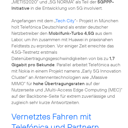
„METIS2020“ und „5G NORMA“ als Teil der
5GPPP-
Initiative
in die Entwicklung von 5G involviert.
Angefangen mit dem „
Tech City
“- Projekt in München
holt Telefónica Deutschland als erster deutscher
Netzbetreiber den
Mobilfunk-Turbo 4,5G
aus dem
Labor, um ihn zusammen mit Huawei in praxisnahen
Feldtests zu erproben. Vor einiger Zeit erreichte das
4,5G-Testnetz erstmals
Datenübertragungsgeschwindigkeiten von bis zu
1,7
Gigabit pro Sekunde
. Parallel arbeitet Telefónica auch
mit Nokia in einem Projekt namens „Early 5G Innovation
Cluster“ an Antennentechnologien wie „Massive
MIMO“ für
hohe Übertragungsraten
auf der
Nutzerseite und „Multi-Access Edge Computing (MEC)“
auf der Backbone-Seite für extrem zuverlässige und
zugleich sehr kurze Antwortzeiten.
Vernetztes Fahren mit
Telefónica und Partnern