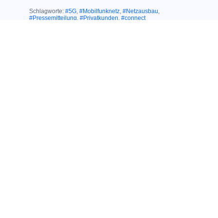
Schlagworte:
#5G
,
#Mobilfunknetz
,
#Netzausbau
,
#Pressemitteilung
,
#Privatkunden
,
#connect
Ähnliche Themen:
02. September 2020
HERAUSRAGENDER TESTSIEGER IN
EINER HERAUSFORDERNDEN ZEIT:
Großer connect
Shoptest: Nur O
2
erhält Gesamtnote
„Sehr gut“
12. Mai 2020