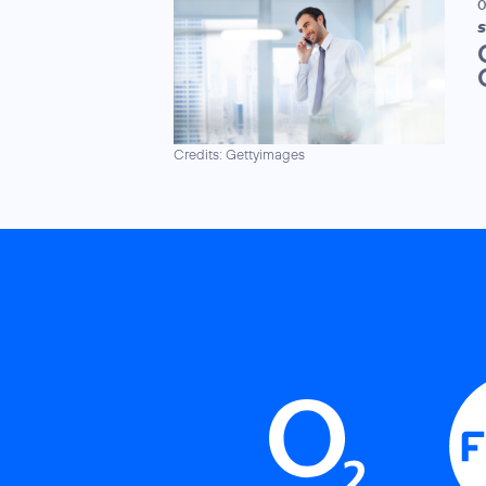
0
S
Credits: Gettyimages