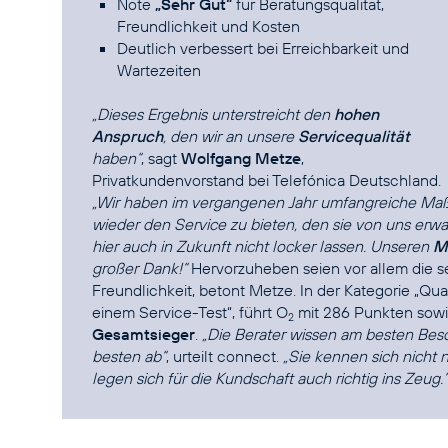
Note
„Sehr Gut“
für Beratungsqualität,
Freundlichkeit und Kosten
Deutlich verbessert bei Erreichbarkeit und
Wartezeiten
„Dieses Ergebnis unterstreicht den
hohen
Anspruch
, den wir an unsere
Servicequalität
haben“
, sagt
Wolfgang Metze
,
Privatkundenvorstand bei Telefónica Deutschland.
„Wir haben im vergangenen Jahr umfangreiche M
wieder den Service zu bieten, den sie von uns erwa
hier auch in Zukunft nicht locker lassen. Unseren
M
großer Dank!“
Hervorzuheben seien vor allem die se
Freundlichkeit, betont Metze. In der Kategorie „Qua
einem Service-Test“, führt O
mit 286 Punkten sow
2
Gesamtsieger
.
„Die Berater wissen am besten Bes
besten ab“
, urteilt connect.
„Sie kennen sich nicht 
legen sich für die Kundschaft auch richtig ins Zeug.“