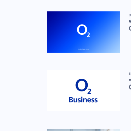
0
H
1
C