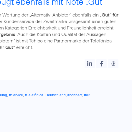
ugt ebenfalls mit Note „Gut“
r Wertung der „Alternativ-Anbieter“ ebenfalls ein
„Gut“ für
 der Kundenservice der Zweitmarke „insgesamt einen guten
den Kategorien Erreichbarkeit und Freundlichkeit erreicht
rgebnis
. Auch die Kosten und Qualität der Aussagen
ietern“ ist mit Tchibo eine Partnermarke der Telefónica
hr Gut“
erreicht.
ilung
,
#Service
,
#Telefónica_Deutschland
,
#connect
,
#o2