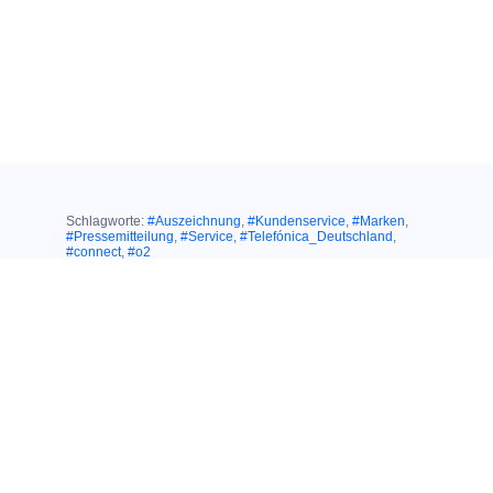
Schlagworte:
#Auszeichnung
,
#Kundenservice
,
#Marken
,
#Pressemitteilung
,
#Service
,
#Telefónica_Deutschland
,
#connect
,
#o2
Ähnliche Themen:
02. September 2020
HERAUSRAGENDER TESTSIEGER IN
EINER HERAUSFORDERNDEN ZEIT: