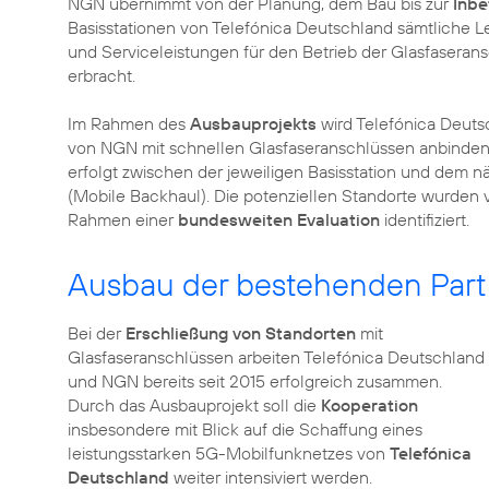
NGN übernimmt von der Planung, dem Bau bis zur
Inbe
Basisstationen von Telefónica Deutschland sämtliche L
und Serviceleistungen für den Betrieb der Glasfasera
erbracht.
Im Rahmen des
Ausbauprojekts
wird Telefónica Deut
von NGN mit schnellen Glasfaseranschlüssen anbinden l
erfolgt zwischen der jeweiligen Basisstation und dem 
(Mobile Backhaul). Die potenziellen Standorte wurde
Rahmen einer
bundesweiten Evaluation
identifiziert.
Ausbau der bestehenden Part
Bei der
Erschließung von Standorten
mit
Glasfaseranschlüssen arbeiten Telefónica Deutschland
und NGN bereits seit 2015 erfolgreich zusammen.
Durch das Ausbauprojekt soll die
Kooperation
insbesondere mit Blick auf die Schaffung eines
leistungsstarken 5G-Mobilfunknetzes von
Telefónica
Deutschland
weiter intensiviert werden.