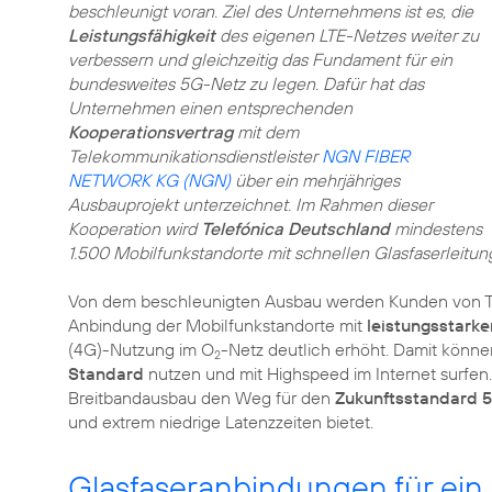
beschleunigt voran. Ziel des Unternehmens ist es, die
Leistungsfähigkeit
des eigenen LTE-Netzes weiter zu
verbessern und gleichzeitig das Fundament für ein
bundesweites 5G-Netz zu legen. Dafür hat das
Unternehmen einen entsprechenden
Kooperationsvertrag
mit dem
Telekommunikationsdienstleister
NGN FIBER
NETWORK KG (NGN)
über ein mehrjähriges
Ausbauprojekt unterzeichnet. Im Rahmen dieser
Kooperation wird
Telefónica Deutschland
mindestens
1.500 Mobilfunkstandorte mit schnellen Glasfaserleitu
Von dem beschleunigten Ausbau werden Kunden von Tele
Anbindung der Mobilfunkstandorte mit
leistungsstarke
(4G)-Nutzung im O
-Netz deutlich erhöht. Damit könn
2
Standard
nutzen und mit Highspeed im Internet surfe
Breitbandausbau den Weg für den
Zukunftsstandard 
und extrem niedrige Latenzzeiten bietet.
Glasfaseranbindungen für ein