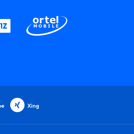
be
Xing