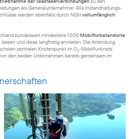
triebnahme der Glasfaserverbindungen
zu den
eistungen als Generalunternehmer. Alle Instandhaltungs-
nschlüsse werden ebenfalls durch NGN
vollumfänglich
schland bundesweit mindestens 1.500
Mobilfunkstandorte
assen und diese langfristig anmieten. Die Anbindung
nächsten zentralen Knotenpunkt im O
-Mobilfunknetz
2
n von den beiden Unternehmen bereits gemeinsam im
nerschaften