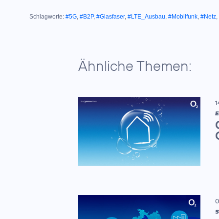
Schlagworte:
#5G
,
#B2P
,
#Glasfaser
,
#LTE_Ausbau
,
#Mobilfunk
,
#Netz
,
Ähnliche Themen:
1
E
0
S