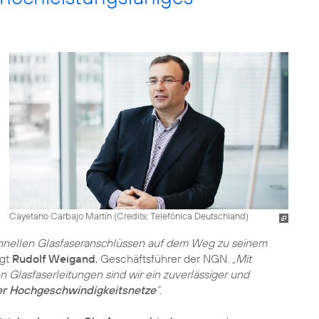
Cayetano Carbajo Martín (
Credits: Telefónica Deutschland
)
schnellen Glasfaseranschlüssen auf dem Weg zu seinem
gt
Rudolf Weigand
, Geschäftsführer der NGN.
„Mit
 Glasfaserleitungen sind wir ein zuverlässiger und
ler Hochgeschwindigkeitsnetze
“.