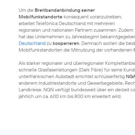
Um die
Breitbandanbindung seiner
Mobilfunkstandorte
konsequent voranzutreiben,
arbeitet Telefónica Deutschland mit mehreren
regionalen und nationalen Partnern zusammen. Zudem
hat das Unternehmen zu Jahresbeginn bekanntgegeben,
Deutschland
zu
kooperieren
. Demnach wollen die be
Mobilfunkstandorten die Mitnutzung der vorhandenen
Als starker regionaler und überregionaler Komplettanbi
schnelle Glasfaserleitungen (Dark Fibre) für seine Kun
unterfränkischen Aubstadt errichtet schlüsselfertig
NGA
anderem Industriestandorte und Gewerbegebiete, Reche
Landkreise. NGN verfügt bundesweit über ein derzeit c
jährlich um ca. 600 km bis 800 km erweitert wird.