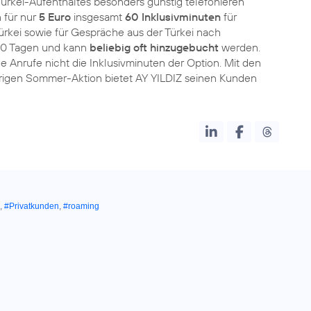
Türkei-Aufenthaltes besonders günstig telefonieren
 für nur
5 Euro
insgesamt
60 Inklusivminuten
für
ürkei sowie für Gespräche aus der Türkei nach
 30 Tagen und kann
beliebig oft hinzugebucht
werden.
Anrufe nicht die Inklusivminuten der Option. Mit den
rigen Sommer-Aktion bietet AY YILDIZ seinen Kunden
,
#Privatkunden
,
#roaming