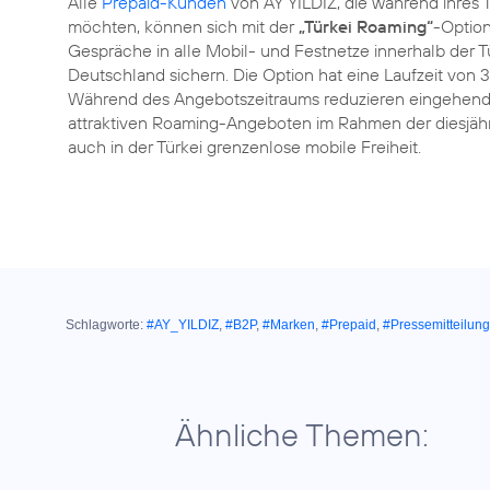
Alle
Prepaid-Kunden
von AY YILDIZ, die während ihres 
möchten, können sich mit der
„Türkei Roaming“
-Option
Gespräche in alle Mobil- und Festnetze innerhalb der T
Deutschland sichern. Die Option hat eine Laufzeit von
Während des Angebotszeitraums reduzieren eingehende 
attraktiven Roaming-Angeboten im Rahmen der diesjäh
auch in der Türkei grenzenlose mobile Freiheit.
Schlagworte:
#AY_YILDIZ
,
#B2P
,
#Marken
,
#Prepaid
,
#Pressemitteilung
Ähnliche Themen: