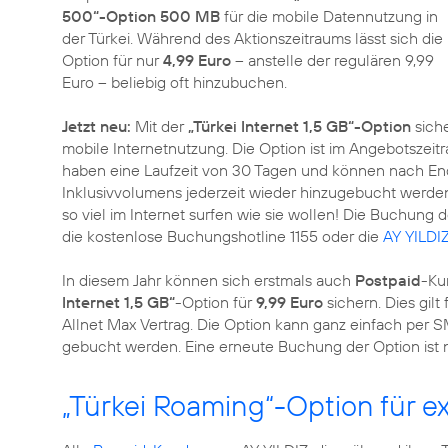
500“-Option 500 MB
für die mobile Datennutzung in
der Türkei. Während des Aktionszeitraums lässt sich die
Option für nur
4,99 Euro
– anstelle der regulären 9,99
Euro – beliebig oft hinzubuchen.
Jetzt neu:
Mit der
„Türkei Internet 1,5 GB“-Option
sich
mobile Internetnutzung. Die Option ist im Angebotszeit
haben eine Laufzeit von 30 Tagen und können nach En
Inklusivvolumens jederzeit wieder hinzugebucht werde
so viel im Internet surfen wie sie wollen! Die Buchung 
die kostenlose Buchungshotline 1155 oder die
AY YILDI
In diesem Jahr können sich erstmals auch
Postpaid
-Ku
Internet 1,5 GB“
-Option für
9,99 Euro
sichern. Dies gilt
Allnet Max Vertrag. Die Option kann ganz einfach per 
gebucht werden. Eine erneute Buchung der Option ist n
„Türkei Roaming“-Option für e