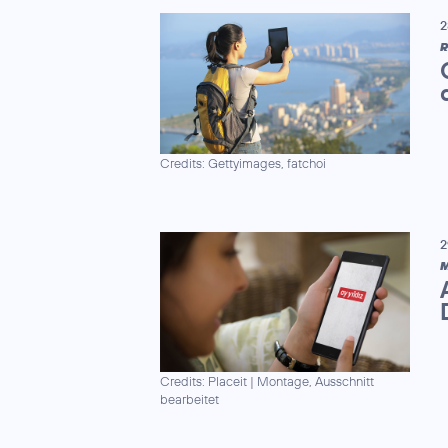
2
R
Credits: Gettyimages, fatchoi
2
M
Credits: Placeit
|
Montage, Ausschnitt
bearbeitet