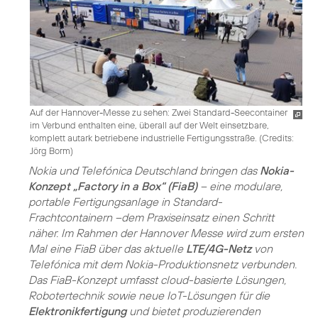
Auf der Hannover-Messe zu sehen: Zwei Standard-Seecontainer
im Verbund enthalten eine, überall auf der Welt einsetzbare,
komplett autark betriebene industrielle Fertigungsstraße. (
Credits:
Jörg Borm
)
Nokia und Telefónica Deutschland bringen das
Nokia-
Konzept „Factory in a Box“ (FiaB)
– eine modulare,
portable Fertigungsanlage in Standard-
Frachtcontainern –dem Praxiseinsatz einen Schritt
näher. Im Rahmen der Hannover Messe wird zum ersten
Mal eine FiaB über das aktuelle
LTE/4G-Netz
von
Telefónica mit dem Nokia-Produktionsnetz verbunden.
Das FiaB-Konzept umfasst cloud-basierte Lösungen,
Robotertechnik sowie neue IoT-Lösungen für die
Elektronikfertigung
und bietet produzierenden