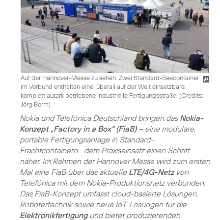
Auf der Hannover-Messe zu sehen: Zwei Standard-Seecontainer
im Verbund enthalten eine, überall auf der Welt einsetzbare,
komplett autark betriebene industrielle Fertigungsstraße. (
Credits:
Jörg Borm
)
Nokia und Telefónica Deutschland bringen das
Nokia-
Konzept „Factory in a Box“ (FiaB)
– eine modulare,
portable Fertigungsanlage in Standard-
Frachtcontainern –dem Praxiseinsatz einen Schritt
näher. Im Rahmen der Hannover Messe wird zum ersten
Mal eine FiaB über das aktuelle
LTE/4G-Netz
von
Telefónica mit dem Nokia-Produktionsnetz verbunden.
Das FiaB-Konzept umfasst cloud-basierte Lösungen,
Robotertechnik sowie neue IoT-Lösungen für die
Elektronikfertigung
und bietet produzierenden