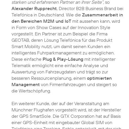
starken und erfahrenen Partner an ihrer Seite“,
so
Alexander Rupprecht
, Director B2B Business Brand bei
Telefónica in Deutschland. Wie die
Zusammenarbeit in
den Bereichen M2M und IoT
mit aussehen kann, wird
in Form von Show Cases auf der Innovation Style
vorgestellt. Ein Partner ist zum Beispiel die Firma
GEOTAB, deren Lösung Telefónica für das Produkt
Smart Mobility nutzt, um damit seinen Kunden ein
intelligentes Fuhrparkmanagement zu ermöglichen.
Diese einfache
Plug & Play-Lösung
mit intelligenter
Telematik ermöglicht eine einfache Analyse und
Auswertung von Fahrzeugdaten und trägt so zur
besseren Ressourcenplanung, einem
optimierten
Management
von Firmenfahrzeugen und steigert so
die Wertschöpfung.
Ein weiterer Kunde, der auf der Veranstaltung am
Münchner Flughafen vorgestellt wird, ist der Hersteller
der GPS SmartSole. Die GTX Corporation hat auf Basis
einer GPS-Einheit mit eingebauter Global SIM von
Telefónica eine Tracking-Sohle entwickelt, mit der sich