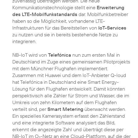
zuverlässig übertragen werden. Die neue
Kommunikationstechnologie stellt eine
Erweiterung
des LTE-Mobilfunkstandards
dar. Mobilfunkbetreiber
haben so die Möglichkeit, vorhandene LTE-
Infrastrukturen für das Bereitstellen von
IoT-Services
zu nutzen und sie in bereits bestehende Netze zu
integrieren.
NB-IoT wird von
Telefónica
nun zum ersten Mal in
Deutschland im Zuge eines gemeinsamen Pilotprojekts
mit dem Münchner Flughafen implementiert.
Zusammen mit Huawei und dem IoT-Anbieter Q-loud
hat Telefónica in Deutschland eine Smart Energy-
Lösung für den Flughafen entwickelt. Damit könnten
perspektivisch alle Zähler für Strom und Wasser, die im
Umkreis von zehn Kilometern auf dem Flughafen
verteilt sind, per
Smart Metering
überwacht werden.
Ein spezielles Kamerasystem erfasst den Zählerstand
und eine integrierte Software analysiert das Bild,
erkennt die angezeigte Zahl und überträgt diese per
NB-IoT im O
-Netz an eine Cloud-Plattform, auf die der
2