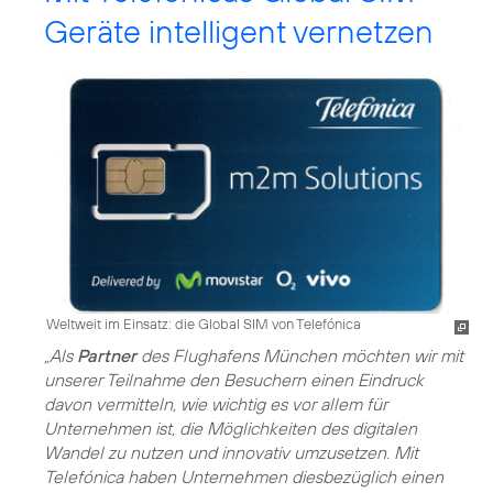
Geräte intelligent vernetzen
Weltweit im Einsatz: die Global SIM von Telefónica
„Als
Partner
des Flughafens München möchten wir mit
unserer Teilnahme den Besuchern einen Eindruck
davon vermitteln, wie wichtig es vor allem für
Unternehmen ist, die Möglichkeiten des digitalen
Wandel zu nutzen und innovativ umzusetzen. Mit
Telefónica haben Unternehmen diesbezüglich einen