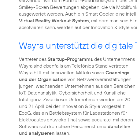
verwendet. Mit dem Echtzeit-Feedbacksystem des Un
Smiley-Boxen Bewertungen abgeben, die via Mobilfunk a
ausgewertet werden. Auch ein Smart Cooler, eine intel
Virtual Reality Workout System
, mit dem man sein Fit
absolvieren kann, werden auf der Innovation & Style vor
Wayra unterstützt die digitale
Vertreter des
Startup-Programms
des Unternehmens
Wayra sind ebenfalls am Telefónica Stand vertreten:
Wayra hilft mit finanziellen Mitteln sowie
Coachings
und der Organisation
von Netzwerkveranstaltungen
jungen, wachsenden Unternehmen aus den Bereichen
IoT, Datenanalytik, Cybersicherheit und Künstliche
Intelligenz. Zwei dieser Unternehmen werden am 20.
und 21. April bei der Innovation & Style vorgestellt:
EcoG, das ein Betriebssystem für Ladestationen für
Elektroautos entwickelt hat sowie accurate, mit deren
Software sich komplexe Personenströme
darstellen
und analysieren
lassen.