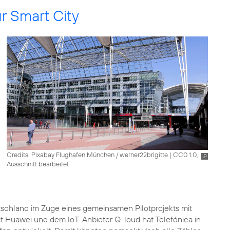
r Smart City
Credits: Pixabay Flughafen München / werner22brigitte
|
CC0 1.0,
Ausschnitt bearbeitet
schland im Zuge eines gemeinsamen Pilotprojekts mit
Huawei und dem IoT-Anbieter Q-loud hat Telefónica in