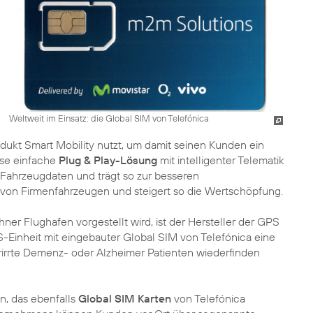
Weltweit im Einsatz: die Global SIM von Telefónica
dukt Smart Mobility nutzt, um damit seinen Kunden ein
ese einfache
Plug & Play-Lösung
mit intelligenter Telematik
Fahrzeugdaten und trägt so zur besseren
von Firmenfahrzeugen und steigert so die Wertschöpfung.
er Flughafen vorgestellt wird, ist der Hersteller der GPS
S-Einheit mit eingebauter Global SIM von Telefónica eine
erirrte Demenz- oder Alzheimer Patienten wiederfinden
, das ebenfalls
Global SIM Karten
von Telefónica