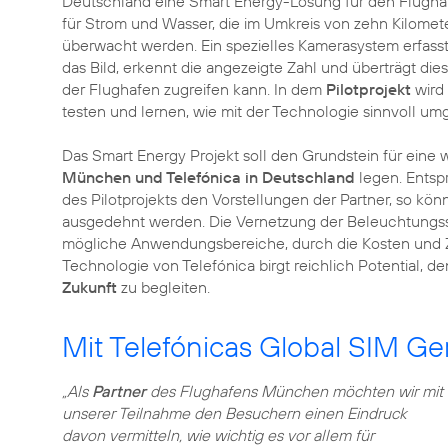
Deutschland eine Smart Energy-Lösung für den Flughafe
für Strom und Wasser, die im Umkreis von zehn Kilomete
überwacht werden. Ein spezielles Kamerasystem erfasst 
das Bild, erkennt die angezeigte Zahl und überträgt die
der Flughafen zugreifen kann. In dem
Pilotprojekt
wird 
testen und lernen, wie mit der Technologie sinnvoll 
Das Smart Energy Projekt soll den Grundstein für eine 
München und Telefónica in Deutschland
legen. Entsp
des Pilotprojekts den Vorstellungen der Partner, so kö
ausgedehnt werden. Die Vernetzung der Beleuchtungss
mögliche Anwendungsbereiche, durch die Kosten und Ze
Technologie von Telefónica birgt reichlich Potential,
Zukunft
zu begleiten.
Mit Telefónicas Global SIM Ger
„Als
Partner
des Flughafens München möchten wir mit
unserer Teilnahme den Besuchern einen Eindruck
davon vermitteln, wie wichtig es vor allem für