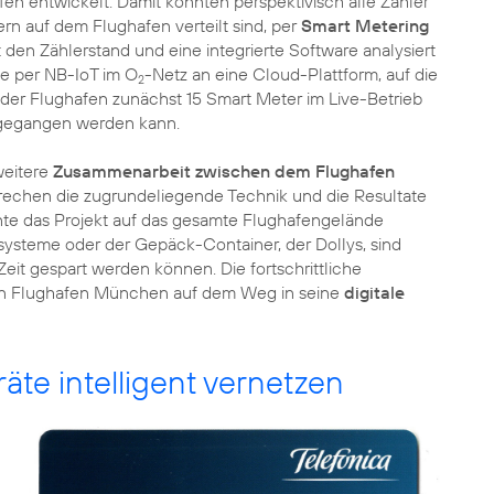
n entwickelt. Damit könnten perspektivisch alle Zähler
rn auf dem Flughafen verteilt sind, per
Smart Metering
den Zählerstand und eine integrierte Software analysiert
se per NB-IoT im O
-Netz an eine Cloud-Plattform, auf die
2
der Flughafen zunächst 15 Smart Meter im Live-Betrieb
umgegangen werden kann.
weitere
Zusammenarbeit zwischen dem Flughafen
rechen die zugrundeliegende Technik und die Resultate
nnte das Projekt auf das gesamte Flughafengelände
ysteme oder der Gepäck-Container, der Dollys, sind
it gespart werden können. Die fortschrittliche
 den Flughafen München auf dem Weg in seine
digitale
äte intelligent vernetzen