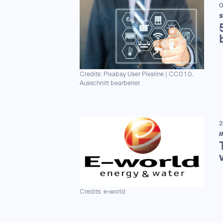
0
S
Credits: Pixabay User Pixaline
|
CC0 1.0,
Ausschnitt bearbeitet
2
I
Credits: e-world