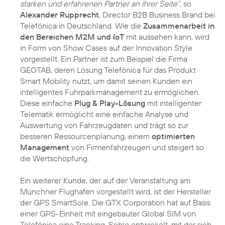
starken und erfahrenen Partner an ihrer Seite“,
so
Alexander Rupprecht
, Director B2B Business Brand bei
Telefónica in Deutschland. Wie die
Zusammenarbeit in
den Bereichen M2M und IoT
mit aussehen kann, wird
in Form von Show Cases auf der Innovation Style
vorgestellt. Ein Partner ist zum Beispiel die Firma
GEOTAB, deren Lösung Telefónica für das Produkt
Smart Mobility nutzt, um damit seinen Kunden ein
intelligentes Fuhrparkmanagement zu ermöglichen.
Diese einfache
Plug & Play-Lösung
mit intelligenter
Telematik ermöglicht eine einfache Analyse und
Auswertung von Fahrzeugdaten und trägt so zur
besseren Ressourcenplanung, einem
optimierten
Management
von Firmenfahrzeugen und steigert so
die Wertschöpfung.
Ein weiterer Kunde, der auf der Veranstaltung am
Münchner Flughafen vorgestellt wird, ist der Hersteller
der GPS SmartSole. Die GTX Corporation hat auf Basis
einer GPS-Einheit mit eingebauter Global SIM von
Telefónica eine Tracking-Sohle entwickelt, mit der sich