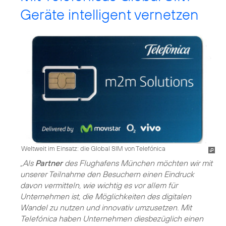
Geräte intelligent vernetzen
Weltweit im Einsatz: die Global SIM von Telefónica
„Als
Partner
des Flughafens München möchten wir mit
unserer Teilnahme den Besuchern einen Eindruck
davon vermitteln, wie wichtig es vor allem für
Unternehmen ist, die Möglichkeiten des digitalen
Wandel zu nutzen und innovativ umzusetzen. Mit
Telefónica haben Unternehmen diesbezüglich einen