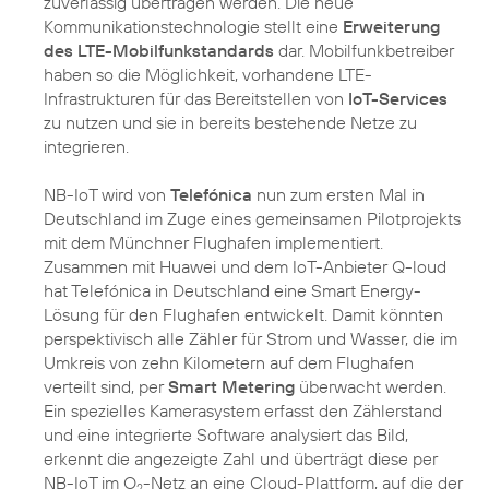
zuverlässig übertragen werden. Die neue
Kommunikationstechnologie stellt eine
Erweiterung
des LTE-Mobilfunkstandards
dar. Mobilfunkbetreiber
haben so die Möglichkeit, vorhandene LTE-
Infrastrukturen für das Bereitstellen von
IoT-Services
zu nutzen und sie in bereits bestehende Netze zu
integrieren.
NB-IoT wird von
Telefónica
nun zum ersten Mal in
Deutschland im Zuge eines gemeinsamen Pilotprojekts
mit dem Münchner Flughafen implementiert.
Zusammen mit Huawei und dem IoT-Anbieter Q-loud
hat Telefónica in Deutschland eine Smart Energy-
Lösung für den Flughafen entwickelt. Damit könnten
perspektivisch alle Zähler für Strom und Wasser, die im
Umkreis von zehn Kilometern auf dem Flughafen
verteilt sind, per
Smart Metering
überwacht werden.
Ein spezielles Kamerasystem erfasst den Zählerstand
und eine integrierte Software analysiert das Bild,
erkennt die angezeigte Zahl und überträgt diese per
NB-IoT im O
-Netz an eine Cloud-Plattform, auf die der
2