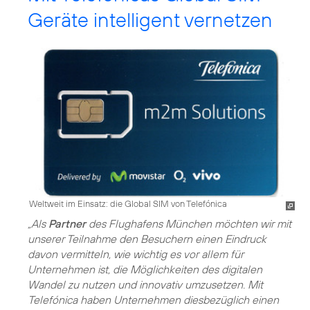
Geräte intelligent vernetzen
Weltweit im Einsatz: die Global SIM von Telefónica
„Als
Partner
des Flughafens München möchten wir mit
unserer Teilnahme den Besuchern einen Eindruck
davon vermitteln, wie wichtig es vor allem für
Unternehmen ist, die Möglichkeiten des digitalen
Wandel zu nutzen und innovativ umzusetzen. Mit
Telefónica haben Unternehmen diesbezüglich einen