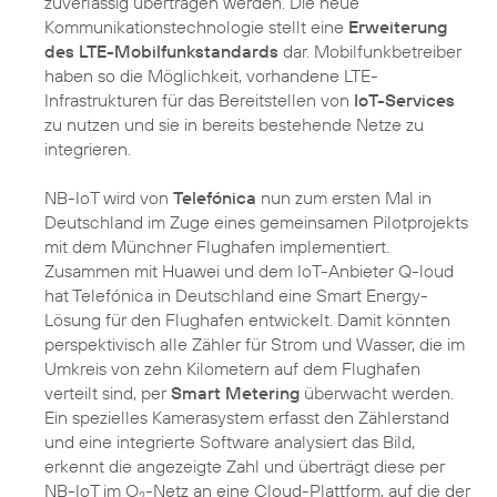
zuverlässig übertragen werden. Die neue
Kommunikationstechnologie stellt eine
Erweiterung
des LTE-Mobilfunkstandards
dar. Mobilfunkbetreiber
haben so die Möglichkeit, vorhandene LTE-
Infrastrukturen für das Bereitstellen von
IoT-Services
zu nutzen und sie in bereits bestehende Netze zu
integrieren.
NB-IoT wird von
Telefónica
nun zum ersten Mal in
Deutschland im Zuge eines gemeinsamen Pilotprojekts
mit dem Münchner Flughafen implementiert.
Zusammen mit Huawei und dem IoT-Anbieter Q-loud
hat Telefónica in Deutschland eine Smart Energy-
Lösung für den Flughafen entwickelt. Damit könnten
perspektivisch alle Zähler für Strom und Wasser, die im
Umkreis von zehn Kilometern auf dem Flughafen
verteilt sind, per
Smart Metering
überwacht werden.
Ein spezielles Kamerasystem erfasst den Zählerstand
und eine integrierte Software analysiert das Bild,
erkennt die angezeigte Zahl und überträgt diese per
NB-IoT im O
-Netz an eine Cloud-Plattform, auf die der
2