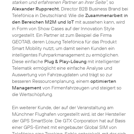
starken und erfahrenen Partner an ihrer Seite“,
so
Alexander Rupprecht
, Director B2B Business Brand bei
Telefónica in Deutschland. Wie die
Zusammenarbeit in
den Bereichen M2M und IoT
mit aussehen kann, wird
in Form von Show Cases auf der Innovation Style
vorgestellt. Ein Partner ist zum Beispiel die Firma
GEOTAB, deren Lösung Telefónica für das Produkt
Smart Mobility nutzt, um damit seinen Kunden ein
intelligentes Fuhrparkmanagement zu ermöglichen.
Diese einfache
Plug & Play-Lösung
mit intelligenter
Telematik ermöglicht eine einfache Analyse und
Auswertung von Fahrzeugdaten und trägt so zur
besseren Ressourcenplanung, einem
optimierten
Management
von Firmenfahrzeugen und steigert so
die Wertschöpfung.
Ein weiterer Kunde, der auf der Veranstaltung am
Münchner Flughafen vorgestellt wird, ist der Hersteller
der GPS SmartSole. Die GTX Corporation hat auf Basis
einer GPS-Einheit mit eingebauter Global SIM von
Telefónica eine Tracking-Sohle entwickelt, mit der sich