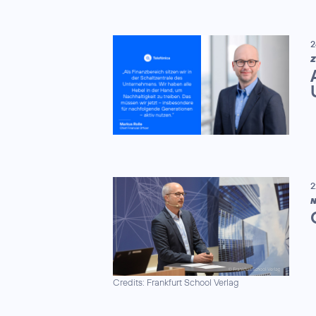
2
Z
2
N
Credits: Frankfurt School Verlag