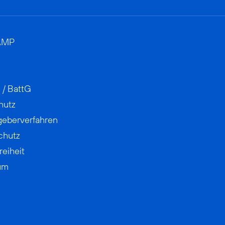
AMP
 / BattG
hutz
geberverfahren
chutz
reiheit
um