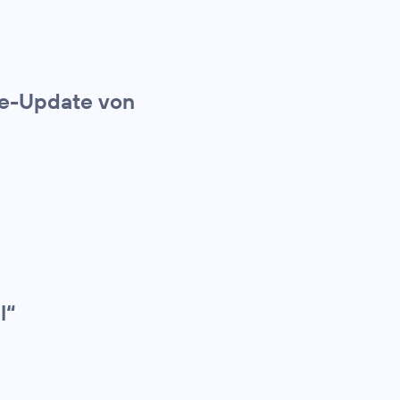
ie-Update von
l“