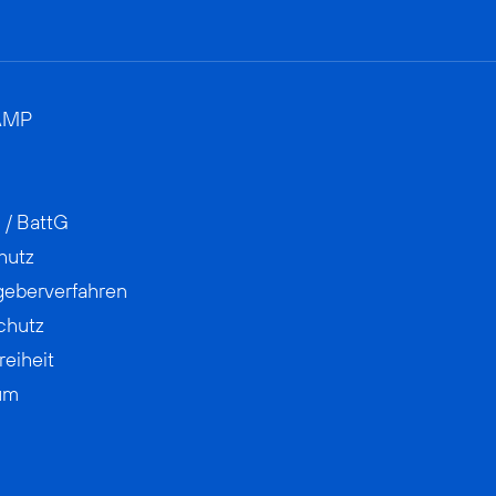
AMP
 / BattG
hutz
geberverfahren
chutz
reiheit
um