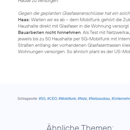
Hause zu versorgen.
Gegen die geplanten Glasfaseranschlüsse hat ein sol
Haas:
Warten wir es ab – dem Mobilfunk gehört die Zukunf
Haushalte direkt mit Glasfaser in die Wohnung versorg
Bauarbeiten nicht hinnehmen
. Als Test mit Netzwerk
jeweils bis zu 50 Haushalte per 5G-Mobilfunk mit Intern
Straßen entlang der vorhandenen Glasfasertrassen kle
Wohnungen versorgen. So ähnlich plant es der US-Mobi
Schlagworte:
#5G
,
#CEO
,
#Mobilfunk
,
#Netz
,
#Netzausbau
,
#Unterneh
Ähnliche Themen: