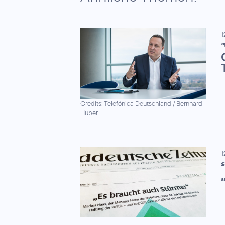
1
"
Credits: Telefónica Deutschland / Bernhard
Huber
1
S