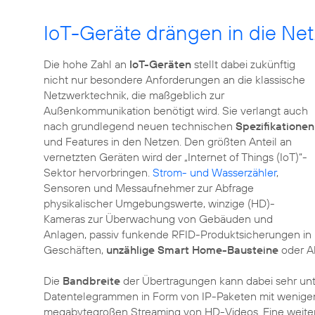
IoT-Geräte drängen in die Ne
Die hohe Zahl an
IoT-Geräten
stellt dabei zukünftig
nicht nur besondere Anforderungen an die klassische
Netzwerktechnik, die maßgeblich zur
Außenkommunikation benötigt wird. Sie verlangt auch
nach grundlegend neuen technischen
Spezifikationen
und Features in den Netzen. Den größten Anteil an
vernetzten Geräten wird der „Internet of Things (IoT)“-
Sektor hervorbringen.
Strom- und Wasserzähler
,
Sensoren und Messaufnehmer zur Abfrage
physikalischer Umgebungswerte, winzige (HD)-
Kameras zur Überwachung von Gebäuden und
Anlagen, passiv funkende RFID-Produktsicherungen in
Geschäften,
unzählige Smart Home-Bausteine
oder Al
Die
Bandbreite
der Übertragungen kann dabei sehr unte
Datentelegrammen in Form von IP-Paketen mit wenige
megabytegroßen Streaming von HD-Videos. Eine weiter