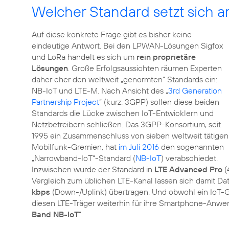
Welcher Standard setzt sich 
Auf diese konkrete Frage gibt es bisher keine
eindeutige Antwort. Bei den LPWAN-Lösungen Sigfox
und LoRa handelt es sich um
rein proprietäre
Lösungen
. Große Erfolgsaussichten räumen Experten
daher eher den weltweit „genormten“ Standards ein:
NB-IoT und LTE-M. Nach Ansicht des „
3rd Generation
Partnership Project
“ (kurz: 3GPP) sollen diese beiden
Standards die Lücke zwischen IoT-Entwicklern und
Netzbetreibern schließen. Das 3GPP-Konsortium, seit
1995 ein Zusammenschluss von sieben weltweit tätigen
Mobilfunk-Gremien, hat
im Juli 2016
den sogenannten
„Narrowband-IoT“-Standard (
NB-IoT
) verabschiedet.
Inzwischen wurde der Standard in
LTE Advanced Pro
(
Vergleich zum üblichen LTE-Kanal lassen sich damit D
kbps
(Down-/Uplink) übertragen. Und obwohl ein IoT-G
diesen LTE-Träger weiterhin für ihre Smartphone-Anw
Band NB-IoT
“.