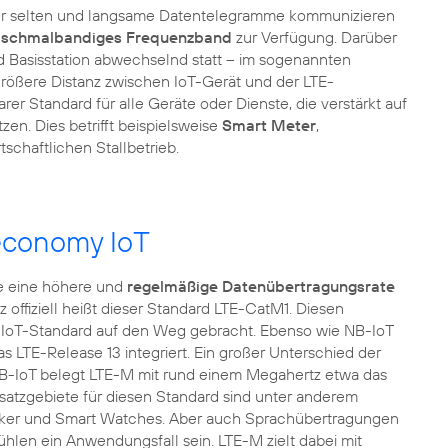
 eher selten und langsame Datentelegramme kommunizieren
n
schmalbandiges Frequenzband
zur Verfügung. Darüber
nd Basisstation abwechselnd statt – im sogenannten
größere Distanz zwischen IoT-Gerät und der LTE-
rer Standard für alle Geräte oder Dienste, die verstärkt auf
en. Dies betrifft beispielsweise
Smart Meter
,
chaftlichen Stallbetrieb.
economy IoT
 eine höhere und
regelmäßige Datenübertragungsrate
nz offiziell heißt dieser Standard LTE-CatM1. Diesen
-IoT-Standard auf den Weg gebracht. Ebenso wie NB-IoT
s LTE-Release 13 integriert. Ein großer Unterschied der
 NB-IoT belegt LTE-M mit rund einem Megahertz etwa das
nsatzgebiete für diesen Standard sind unter anderem
acker und Smart Watches. Aber auch Sprachübertragungen
ühlen ein Anwendungsfall sein. LTE-M zielt dabei mit