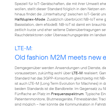
Speziell für IoT-Gerätschaften, die mit ihrer Umwelt
wollen, stellt dieser Standard folglich in den Netzen ei
hinaus findet die „Unterhaltung“ zwischen IoT-Gerät u
Halfduplex-Mode
. Zusätzlich überbrückt NB-IoT eine 
Basisstation, dem eNodeB. NB-IoT ist damit ein brauchba
zeitlich kurze und eher seltene Datenübertragungen setz
Rauchdetektoren oder Überwachungsgeräte im landwirts
LTE-M:
Old fashion M2M meets new 
Demgegenüber werden Anwendungen und Dienste, die
voraussetzen, zukünftig wohl über
LTE-M
realisiert. Ga
Standard hat das 3GPP-Konsortium gleichzeitig mit NB
ist auch LTE-M (Long Term Evolution for Machines) in da
beiden Standards ist die Bandbreite: Im Gegensatz zu
Fünffache an Platz im
Frequenzspektrum
. Typische Ei
Patientenmonitore, Blutmessgeräte, Fitnessbänder, Tr
sind möglich – hier könnte die Kommunikation in Fahrst