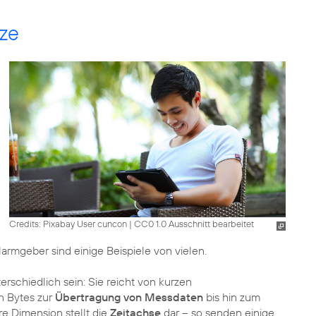
tze
Credits: Pixabay User cuncon
|
CC0 1.0 Ausschnitt bearbeitet
armgeber sind einige Beispiele von vielen.
rschiedlich sein: Sie reicht von kurzen
n Bytes zur
Übertragung von Messdaten
bis hin zum
e Dimension stellt die
Zeitachse
dar – so senden einige