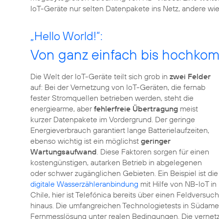
IoT-Geräte nur selten Datenpakete ins Netz, andere w
„Hello World!“:
Von ganz einfach bis hochkom
Die Welt der IoT-Geräte teilt sich grob in
zwei Felder
auf: Bei der Vernetzung von IoT-Geräten, die fernab
fester Stromquellen betrieben werden, steht die
energiearme, aber
fehlerfreie Übertragung
meist
kurzer Datenpakete im Vordergrund. Der geringe
Energieverbrauch garantiert lange Batterielaufzeiten,
ebenso wichtig ist ein möglichst
geringer
Wartungsaufwand
. Diese Faktoren sorgen für einen
kostengünstigen, autarken Betrieb in abgelegenen
oder schwer zugänglichen Gebieten. Ein Beispiel ist die
digitale Wasserzähleranbindung
mit Hilfe von NB-IoT in
Chile, hier ist Telefónica bereits über einen Feldversuch
hinaus. Die umfangreichen Technologietests in Südamer
Fernmesslösung unter realen Bedingungen. Die vernet