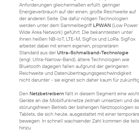
Anforderungen gleichermaßen erfüllt: geringer
Energieverbrauch auf der einen, große Reichweite auf
der anderen Seite. Die dafür nötigen Technologien
werden unter dem Sammelbegriff
LPWAN
(Low Power
Wide Area Network) geführt. Die bekanntesten unter
ihnen heißen NB-IoT, LTE-M, SigFox und LoRa. SigFox
arbeitet dabei mit einem eigenen, proprietären
Standard aus der
Ultra-Schmalband-Technologie
(engl. Ultra-Narrow-Band), ältere Technologien wie
Bluetooth dagegen fallen aufgrund der geringeren
Reichweite und Datenübertragungsgeschwindigkeit
nicht darunter - sie eignet sich daher kaum für zukünfti
Den
Netzbetreibern
fällt in diesem Segment eine wich
Geräte an die Mobilfunknetze zeitnah umsetzen und die
störungsfreien Betrieb der bisherigen Netztopologien s
Tablets, die sich heute, ausgestattet mit einer temporä
bewegen. In schnell wachsender Zahl kommen die teils
hinzu.