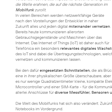
die Welle erahnen, die auf die nächste Generation im
Mobilfunk
zurollt.
In vielen Bereichen werden netzwerkfähige Geräte
nach den Vorstellungen der Entwickler in naher
Zukunft alles und jeden digital
miteinander vernetzen
.
Bereits heute kommunizieren allerorten
Gebrauchsgegenstände und Maschinen über das
Internet. Das Internet of Things (IoT) ist daher auch für
Telefónica ein besonders
relevantes digitales Wachs
des IoT sind dabei die Übertragungstechnologien, wel
vernetzen und kommunizieren lassen.
Bei den dafür
eingesetzten Schnittstellen
, die als Brü
eine in ihrer physikalischen Größe überschaubare, ab
es nur wenige Quadratzentimeter kleine, kompakte Elekt
Microcontroller und einer SIM-Karte - für die Kommun
allerlei Anschlüsse für
diverse Messfühler, Sensoren 
Die Welt des Mobilfunks hat sich also verändert. Zukün
Notebooks im Vordergrund.