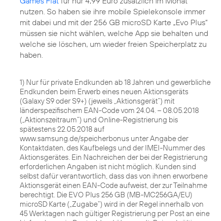
Games Flat
für nur 4,99 Euro zusätzlich im Monat
nutzen. So haben sie ihre mobile Spielekonsole immer
mit dabei und mit der 256 GB microSD Karte „Evo Plus“
müssen sie nicht wählen, welche App sie behalten und
welche sie löschen, um wieder freien Speicherplatz zu
haben.
1) Nur für private Endkunden ab 18 Jahren und gewerbliche
Endkunden beim Erwerb eines neuen Aktionsgeräts
(Galaxy S9 oder S9+) (jeweils „Aktionsgerät“) mit
länderspezifischem EAN-Code vom 24.04. – 08.05.2018
(„Aktionszeitraum“) und Online-Registrierung bis
spätestens 22.05.2018 auf
www.samsung.de/speicherbonus unter Angabe der
Kontaktdaten, des Kaufbelegs und der IMEI-Nummer des
Aktionsgerätes. Ein Nachreichen der bei der Registrierung
erforderlichen Angaben ist nicht möglich. Kunden sind
selbst dafür verantwortlich, dass das von ihnen erworbene
Aktionsgerät einen EAN-Code aufweist, der zur Teilnahme
berechtigt. Die EVO Plus 256 GB (MB-MC256GA/EU)
microSD Karte („Zugabe“) wird in der Regel innerhalb von
45 Werktagen nach gültiger Registrierung per Post an eine