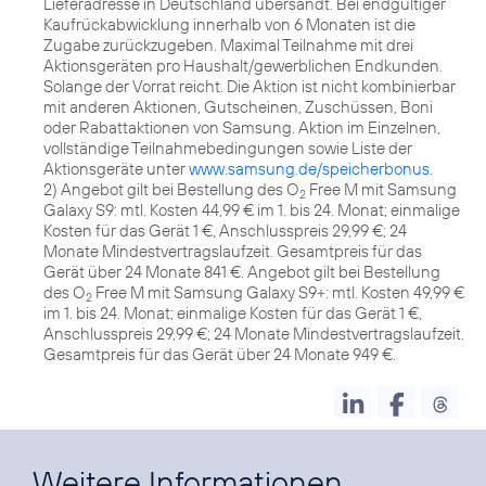
Lieferadresse in Deutschland übersandt. Bei endgültiger
Kaufrückabwicklung innerhalb von 6 Monaten ist die
Zugabe zurückzugeben. Maximal Teilnahme mit drei
Aktionsgeräten pro Haushalt/gewerblichen Endkunden.
Solange der Vorrat reicht. Die Aktion ist nicht kombinierbar
mit anderen Aktionen, Gutscheinen, Zuschüssen, Boni
oder Rabattaktionen von Samsung. Aktion im Einzelnen,
vollständige Teilnahmebedingungen sowie Liste der
Aktionsgeräte unter
www.samsung.de/speicherbonus
.
2) Angebot gilt bei Bestellung des O
Free M mit Samsung
2
Galaxy S9: mtl. Kosten 44,99 € im 1. bis 24. Monat; einmalige
Kosten für das Gerät 1 €, Anschlusspreis 29,99 €; 24
Monate Mindestvertragslaufzeit. Gesamtpreis für das
Gerät über 24 Monate 841 €. Angebot gilt bei Bestellung
des O
Free M mit Samsung Galaxy S9+: mtl. Kosten 49,99 €
2
im 1. bis 24. Monat; einmalige Kosten für das Gerät 1 €,
Anschlusspreis 29,99 €; 24 Monate Mindestvertragslaufzeit.
Gesamtpreis für das Gerät über 24 Monate 949 €.
Weitere Informationen