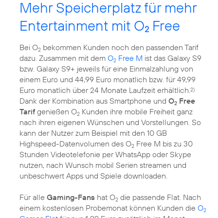
Mehr Speicherplatz für mehr
Entertainment mit O
Free
2
Bei O
bekommen Kunden noch den passenden Tarif
2
dazu. Zusammen mit dem
O
Free M
ist das Galaxy S9
2
bzw. Galaxy S9+ jeweils für eine Einmalzahlung von
einem Euro und 44,99 Euro monatlich bzw. für 49,99
Euro monatlich über 24 Monate Laufzeit erhältlich.
2)
Dank der Kombination aus Smartphone und
O
Free
2
Tarif
genießen O
Kunden ihre mobile Freiheit ganz
2
nach ihren eigenen Wünschen und Vorstellungen. So
kann der Nutzer zum Beispiel mit den 10 GB
Highspeed-Datenvolumen des O
Free M bis zu 30
2
Stunden Videotelefonie per WhatsApp oder Skype
nutzen, nach Wunsch mobil Serien streamen und
unbeschwert Apps und Spiele downloaden.
Für alle
Gaming-Fans
hat O
die passende Flat. Nach
2
einem kostenlosen Probemonat können Kunden die
O
2