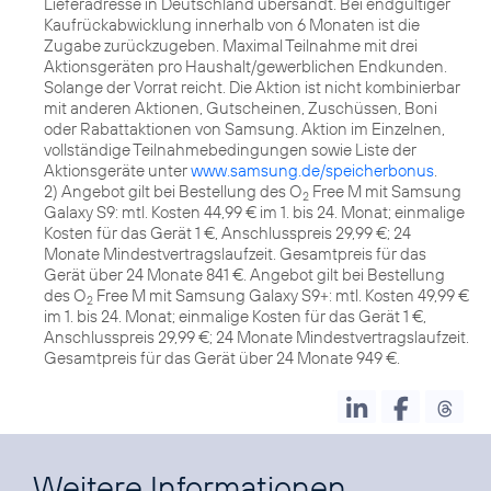
Lieferadresse in Deutschland übersandt. Bei endgültiger
Kaufrückabwicklung innerhalb von 6 Monaten ist die
Zugabe zurückzugeben. Maximal Teilnahme mit drei
Aktionsgeräten pro Haushalt/gewerblichen Endkunden.
Solange der Vorrat reicht. Die Aktion ist nicht kombinierbar
mit anderen Aktionen, Gutscheinen, Zuschüssen, Boni
oder Rabattaktionen von Samsung. Aktion im Einzelnen,
vollständige Teilnahmebedingungen sowie Liste der
Aktionsgeräte unter
www.samsung.de/speicherbonus
.
2) Angebot gilt bei Bestellung des O
Free M mit Samsung
2
Galaxy S9: mtl. Kosten 44,99 € im 1. bis 24. Monat; einmalige
Kosten für das Gerät 1 €, Anschlusspreis 29,99 €; 24
Monate Mindestvertragslaufzeit. Gesamtpreis für das
Gerät über 24 Monate 841 €. Angebot gilt bei Bestellung
des O
Free M mit Samsung Galaxy S9+: mtl. Kosten 49,99 €
2
im 1. bis 24. Monat; einmalige Kosten für das Gerät 1 €,
Anschlusspreis 29,99 €; 24 Monate Mindestvertragslaufzeit.
Gesamtpreis für das Gerät über 24 Monate 949 €.
Weitere Informationen