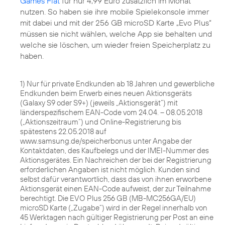
Games Flat
für nur 4,99 Euro zusätzlich im Monat
nutzen. So haben sie ihre mobile Spielekonsole immer
mit dabei und mit der 256 GB microSD Karte „Evo Plus“
müssen sie nicht wählen, welche App sie behalten und
welche sie löschen, um wieder freien Speicherplatz zu
haben.
1) Nur für private Endkunden ab 18 Jahren und gewerbliche
Endkunden beim Erwerb eines neuen Aktionsgeräts
(Galaxy S9 oder S9+) (jeweils „Aktionsgerät“) mit
länderspezifischem EAN-Code vom 24.04. – 08.05.2018
(„Aktionszeitraum“) und Online-Registrierung bis
spätestens 22.05.2018 auf
www.samsung.de/speicherbonus unter Angabe der
Kontaktdaten, des Kaufbelegs und der IMEI-Nummer des
Aktionsgerätes. Ein Nachreichen der bei der Registrierung
erforderlichen Angaben ist nicht möglich. Kunden sind
selbst dafür verantwortlich, dass das von ihnen erworbene
Aktionsgerät einen EAN-Code aufweist, der zur Teilnahme
berechtigt. Die EVO Plus 256 GB (MB-MC256GA/EU)
microSD Karte („Zugabe“) wird in der Regel innerhalb von
45 Werktagen nach gültiger Registrierung per Post an eine