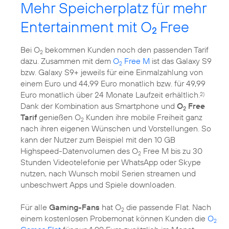
Mehr Speicherplatz für mehr
Entertainment mit O
Free
2
Bei O
bekommen Kunden noch den passenden Tarif
2
dazu. Zusammen mit dem
O
Free M
ist das Galaxy S9
2
bzw. Galaxy S9+ jeweils für eine Einmalzahlung von
einem Euro und 44,99 Euro monatlich bzw. für 49,99
Euro monatlich über 24 Monate Laufzeit erhältlich.
2)
Dank der Kombination aus Smartphone und
O
Free
2
Tarif
genießen O
Kunden ihre mobile Freiheit ganz
2
nach ihren eigenen Wünschen und Vorstellungen. So
kann der Nutzer zum Beispiel mit den 10 GB
Highspeed-Datenvolumen des O
Free M bis zu 30
2
Stunden Videotelefonie per WhatsApp oder Skype
nutzen, nach Wunsch mobil Serien streamen und
unbeschwert Apps und Spiele downloaden.
Für alle
Gaming-Fans
hat O
die passende Flat. Nach
2
einem kostenlosen Probemonat können Kunden die
O
2