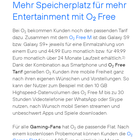
Mehr Speicherplatz für mehr
Entertainment mit O
Free
2
Bei O
bekommen Kunden noch den passenden Tarif
2
dazu. Zusammen mit dem
O
Free M
ist das Galaxy S9
2
bzw. Galaxy S9+ jeweils für eine Einmalzahlung von
einem Euro und 44,99 Euro monatlich bzw. für 49,99
Euro monatlich über 24 Monate Laufzeit erhältlich.
2)
Dank der Kombination aus Smartphone und
O
Free
2
Tarif
genießen O
Kunden ihre mobile Freiheit ganz
2
nach ihren eigenen Wünschen und Vorstellungen. So
kann der Nutzer zum Beispiel mit den 10 GB
Highspeed-Datenvolumen des O
Free M bis zu 30
2
Stunden Videotelefonie per WhatsApp oder Skype
nutzen, nach Wunsch mobil Serien streamen und
unbeschwert Apps und Spiele downloaden.
Für alle
Gaming-Fans
hat O
die passende Flat. Nach
2
einem kostenlosen Probemonat können Kunden die
O
2