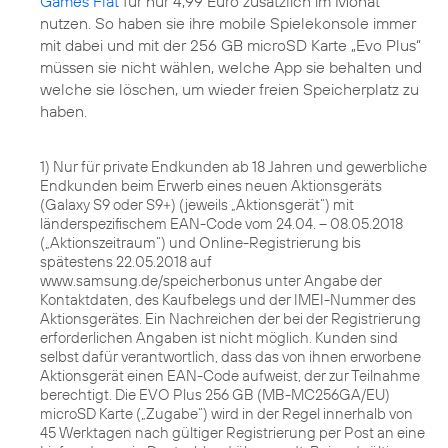
Games Flat
für nur 4,99 Euro zusätzlich im Monat
nutzen. So haben sie ihre mobile Spielekonsole immer
mit dabei und mit der 256 GB microSD Karte „Evo Plus“
müssen sie nicht wählen, welche App sie behalten und
welche sie löschen, um wieder freien Speicherplatz zu
haben.
1) Nur für private Endkunden ab 18 Jahren und gewerbliche
Endkunden beim Erwerb eines neuen Aktionsgeräts
(Galaxy S9 oder S9+) (jeweils „Aktionsgerät“) mit
länderspezifischem EAN-Code vom 24.04. – 08.05.2018
(„Aktionszeitraum“) und Online-Registrierung bis
spätestens 22.05.2018 auf
www.samsung.de/speicherbonus unter Angabe der
Kontaktdaten, des Kaufbelegs und der IMEI-Nummer des
Aktionsgerätes. Ein Nachreichen der bei der Registrierung
erforderlichen Angaben ist nicht möglich. Kunden sind
selbst dafür verantwortlich, dass das von ihnen erworbene
Aktionsgerät einen EAN-Code aufweist, der zur Teilnahme
berechtigt. Die EVO Plus 256 GB (MB-MC256GA/EU)
microSD Karte („Zugabe“) wird in der Regel innerhalb von
45 Werktagen nach gültiger Registrierung per Post an eine