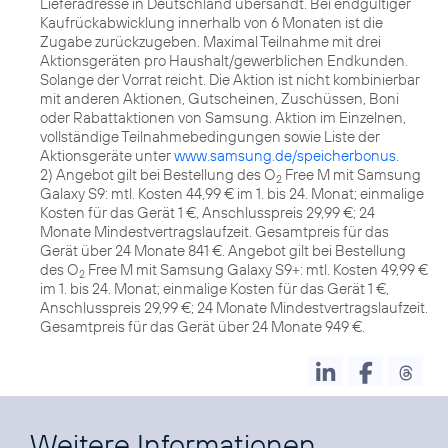
Lieferadresse in Deutschland übersandt. Bei endgültiger
Kaufrückabwicklung innerhalb von 6 Monaten ist die
Zugabe zurückzugeben. Maximal Teilnahme mit drei
Aktionsgeräten pro Haushalt/gewerblichen Endkunden.
Solange der Vorrat reicht. Die Aktion ist nicht kombinierbar
mit anderen Aktionen, Gutscheinen, Zuschüssen, Boni
oder Rabattaktionen von Samsung. Aktion im Einzelnen,
vollständige Teilnahmebedingungen sowie Liste der
Aktionsgeräte unter
www.samsung.de/speicherbonus
.
2) Angebot gilt bei Bestellung des O
Free M mit Samsung
2
Galaxy S9: mtl. Kosten 44,99 € im 1. bis 24. Monat; einmalige
Kosten für das Gerät 1 €, Anschlusspreis 29,99 €; 24
Monate Mindestvertragslaufzeit. Gesamtpreis für das
Gerät über 24 Monate 841 €. Angebot gilt bei Bestellung
des O
Free M mit Samsung Galaxy S9+: mtl. Kosten 49,99 €
2
im 1. bis 24. Monat; einmalige Kosten für das Gerät 1 €,
Anschlusspreis 29,99 €; 24 Monate Mindestvertragslaufzeit.
Gesamtpreis für das Gerät über 24 Monate 949 €.
Weitere Informationen