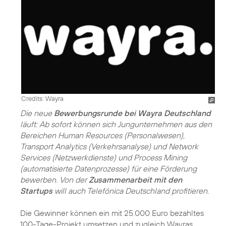
Credits: Wayra
Die neue
Bewerbungsrunde bei Wayra Deutschland
läuft: Ab sofort können sich Jungunternehmen aus den
Bereichen Human Resources (Personalwesen),
Transport Analytics (Verkehrsanalyse) und Network
Services (Netzwerkdienste) und Process Mining
(automatisierte Datenprozesse) für eine Förderung
bewerben. Von der
Zusammenarbeit mit den
Startups
will auch Telefónica Deutschland profitieren.
Die Gewinner können ein mit 25.000 Euro bezahltes
100-Tage-Projekt umsetzen und zugleich Wayras