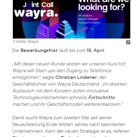
Credits: Wayra
Die
Bewerbungsfrist
läuft bis zum
15. April
.
„Mit dieser neuen Runde setzen wir unseren Kurs fort:
Wayra will Start-ups den Zugang zu Telefónica
ermöglichen“,
sagte
Christian Lindener
, der
Geschäftsführer von Wayra Deutschland.
„Im direkten
Austausch mit dem Konzern sollen innovative
Technologieunternehmen schnelle
Fortschritte
machen und ihr Geschäftsmodell weiterentwickeln.“
Damit sucht Wayra zum zweiten Mal seit seiner
Neuaufstellung Ende letzten Jahres nach talentierten
Unternehmern. Kern der neuen Strategie ist es, reiferen