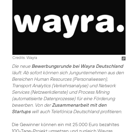
Credits: Wayra
Die neue
Bewerbungsrunde bei Wayra Deutschland
läuft: Ab sofort können sich Jungunternehmen aus den
Bereichen Human Resources (Personalwesen),
Transport Analytics (Verkehrsanalyse) und Network
Services (Netzwerkdienste) und Process Mining
(automatisierte Datenprozesse) für eine Förderung
bewerben. Von der
Zusammenarbeit mit den
Startups
will auch Telefónica Deutschland profitieren.
Die Gewinner können ein mit 25.000 Euro bezahltes
100-Tage-Projekt umsetzen und zugleich Wayras