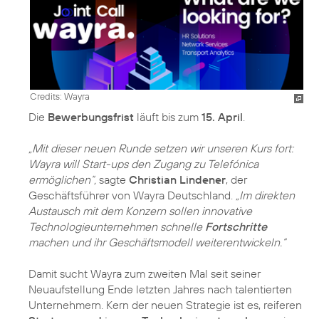
Credits: Wayra
Die
Bewerbungsfrist
läuft bis zum
15. April
.
„Mit dieser neuen Runde setzen wir unseren Kurs fort:
Wayra will Start-ups den Zugang zu Telefónica
ermöglichen“,
sagte
Christian Lindener
, der
Geschäftsführer von Wayra Deutschland.
„Im direkten
Austausch mit dem Konzern sollen innovative
Technologieunternehmen schnelle
Fortschritte
machen und ihr Geschäftsmodell weiterentwickeln.“
Damit sucht Wayra zum zweiten Mal seit seiner
Neuaufstellung Ende letzten Jahres nach talentierten
Unternehmern. Kern der neuen Strategie ist es, reiferen