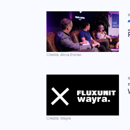
1
#
Credits: Alicia Enciso
1
T
Credits: Wayra