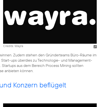
Credits: Wayra
ewinnen. Zudem stehen den Gründerteams Büro-Räume im
 Start-ups überdies zu Technologie- und Management-
a
. Startups aus dem Bereich Process Mining sollten
sse anbieten können.
und Konzern beflügelt