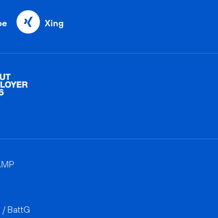
be
Xing
AMP
 / BattG