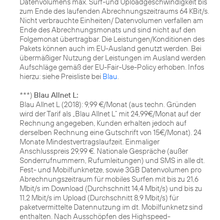
Datenvolumens max. Surf-und Uploadgeschwindigkeit bis
zum Ende des laufenden Abrechnungszeitraums 64 KBit/s.
Nicht verbrauchte Einheiten/ Datenvolumen verfallen am
Ende des Abrechnungsmonats und sind nicht auf den
Folgemonat übertragbar. Die Leistungen/Konditionen des
Pakets können auch im EU-Ausland genutzt werden. Bei
übermäßiger Nutzung der Leistungen im Ausland werden
Aufschläge gemäß der EU-Fair-Use-Policy erhoben. Infos
hierzu: siehe Preisliste bei
Blau
.
***)
Blau Allnet L:
Blau Allnet L (2018): 9,99 €/Monat (aus techn. Gründen
wird der Tarif als „Blau Allnet L“ mit 24,99€/Monat auf der
Rechnung angegeben, Kunden erhalten jedoch auf
derselben Rechnung eine Gutschrift von 15€/Monat). 24
Monate Mindestvertragslaufzeit. Einmaliger
Anschlusspreis 29,99 €. Nationale Gespräche (außer
Sonderrufnummern, Rufumleitungen) und SMS in alle dt.
Fest- und Mobilfunknetze, sowie 3GB Datenvolumen pro
Abrechnungszeitraum für mobiles Surfen mit bis zu 21,6
Mbit/s im Download (Durchschnitt 14,4 Mbit/s) und bis zu
11,2 Mbit/s im Upload (Durchschnitt 8,9 Mbit/s) für
paketvermittelte Datennutzung im dt. Mobilfunknetz sind
enthalten. Nach Ausschöpfen des Highspeed-