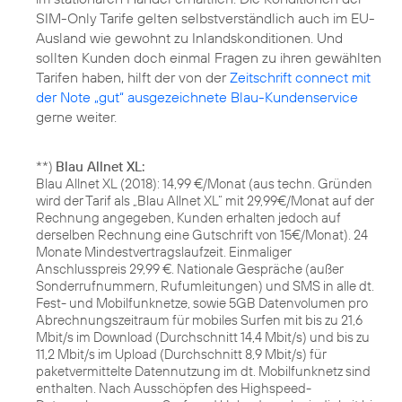
SIM-Only Tarife gelten selbstverständlich auch im EU-
Ausland wie gewohnt zu Inlandskonditionen. Und
sollten Kunden doch einmal Fragen zu ihren gewählten
Tarifen haben, hilft der von der
Zeitschrift connect mit
der Note „gut“ ausgezeichnete Blau-Kundenservice
gerne weiter.
**)
Blau Allnet XL:
Blau Allnet XL (2018): 14,99 €/Monat (aus techn. Gründen
wird der Tarif als „Blau Allnet XL“ mit 29,99€/Monat auf der
Rechnung angegeben, Kunden erhalten jedoch auf
derselben Rechnung eine Gutschrift von 15€/Monat). 24
Monate Mindestvertragslaufzeit. Einmaliger
Anschlusspreis 29,99 €. Nationale Gespräche (außer
Sonderrufnummern, Rufumleitungen) und SMS in alle dt.
Fest- und Mobilfunknetze, sowie 5GB Datenvolumen pro
Abrechnungszeitraum für mobiles Surfen mit bis zu 21,6
Mbit/s im Download (Durchschnitt 14,4 Mbit/s) und bis zu
11,2 Mbit/s im Upload (Durchschnitt 8,9 Mbit/s) für
paketvermittelte Datennutzung im dt. Mobilfunknetz sind
enthalten. Nach Ausschöpfen des Highspeed-