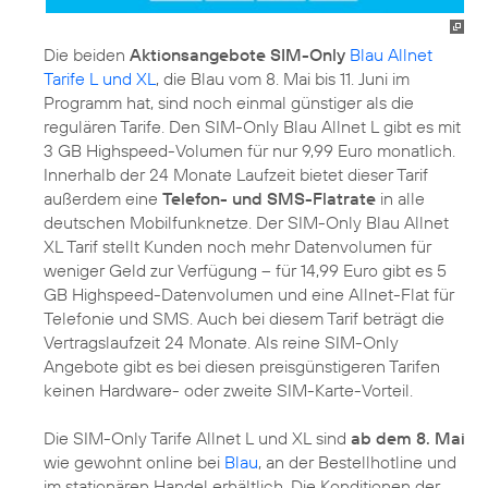
Die beiden
Aktionsangebote SIM-Only
Blau Allnet
Tarife L und XL
, die Blau vom 8. Mai bis 11. Juni im
Programm hat, sind noch einmal günstiger als die
regulären Tarife. Den SIM-Only Blau Allnet L gibt es mit
3 GB Highspeed-Volumen für nur 9,99 Euro monatlich.
Innerhalb der 24 Monate Laufzeit bietet dieser Tarif
außerdem eine
Telefon- und SMS-Flatrate
in alle
deutschen Mobilfunknetze. Der SIM-Only Blau Allnet
XL Tarif stellt Kunden noch mehr Datenvolumen für
weniger Geld zur Verfügung – für 14,99 Euro gibt es 5
GB Highspeed-Datenvolumen und eine Allnet-Flat für
Telefonie und SMS. Auch bei diesem Tarif beträgt die
Vertragslaufzeit 24 Monate. Als reine SIM-Only
Angebote gibt es bei diesen preisgünstigeren Tarifen
keinen Hardware- oder zweite SIM-Karte-Vorteil.
Die SIM-Only Tarife Allnet L und XL sind
ab dem 8. Mai
wie gewohnt online bei
Blau
, an der Bestellhotline und
im stationären Handel erhältlich. Die Konditionen der