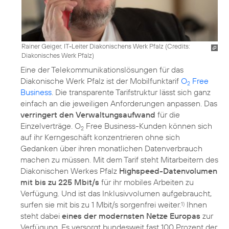
Rainer Geiger, IT-Leiter Diakonischens Werk Pfalz (
Credits:
Diakonisches Werk Pfalz
)
Eine der Telekommunikationslösungen für das
Diakonische Werk Pfalz ist der Mobilfunktarif
O
Free
2
Business
. Die transparente Tarifstruktur lässt sich ganz
einfach an die jeweiligen Anforderungen anpassen. Das
verringert den Verwaltungsaufwand
für die
Einzelverträge. O
Free Business-Kunden können sich
2
auf ihr Kerngeschäft konzentrieren ohne sich
Gedanken über ihren monatlichen Datenverbrauch
machen zu müssen. Mit dem Tarif steht Mitarbeitern des
Diakonischen Werkes Pfalz
Highspeed-Datenvolumen
mit bis zu 225 Mbit/s
für ihr mobiles Arbeiten zu
Verfügung. Und ist das Inklusivvolumen aufgebraucht,
surfen sie mit bis zu 1 Mbit/s sorgenfrei weiter.
Ihnen
1)
steht dabei
eines der modernsten Netze Europas
zur
Verfügung. Es versorgt bundesweit fast 100 Prozent der