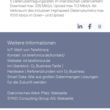
1) Datenübertragungsraten im inländischen Datenverkehr:
Download max. 225 Mbit/s, Upload max. 11,2 Mbit/s. Ab
Verbrauch des inklusiven Highspeed-Datenvolumens max.
1000 kbit/s im Down- und Upload.
Weitere Informationen
IoT-Welt von Telefónica:
Kontakt:
iot.telefonica.de/kontakt/
Website:
iot.telefonica.de
Im Überblick:
O
Business Tarife
2
Hardware
| Referenzkunden von
O
Business
2
Smart Data:
Wie aus großen Datenmengen Lösungen
für die Zukunft werden
Diakonisches Werk Pfalz:
Webseite
SYNO Consulting Group AG:
Webseite