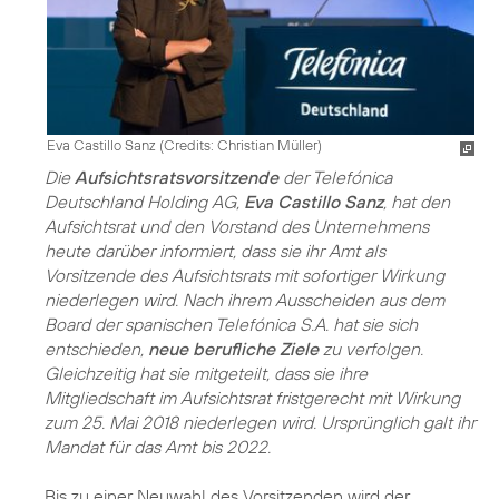
Eva Castillo Sanz (
Credits: Christian Müller
)
Die
Aufsichtsratsvorsitzende
der Telefónica
Deutschland Holding AG,
Eva Castillo Sanz
, hat den
Aufsichtsrat und den Vorstand des Unternehmens
heute darüber informiert, dass sie ihr Amt als
Vorsitzende des Aufsichtsrats mit sofortiger Wirkung
niederlegen wird. Nach ihrem Ausscheiden aus dem
Board der spanischen Telefónica S.A. hat sie sich
entschieden,
neue berufliche Ziele
zu verfolgen.
Gleichzeitig hat sie mitgeteilt, dass sie ihre
Mitgliedschaft im Aufsichtsrat fristgerecht mit Wirkung
zum 25. Mai 2018 niederlegen wird. Ursprünglich galt ihr
Mandat für das Amt bis 2022.
Bis zu einer Neuwahl des Vorsitzenden wird der