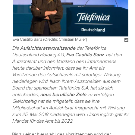
Eva Castillo Sanz (
Credits: Christian Müller
)
Die
Aufsichtsratsvorsitzende
der Telefónica
Deutschland Holding AG,
Eva Castillo Sanz
, hat den
Aufsichtsrat und den Vorstand des Unternehmens
heute darüber informiert, dass sie ihr Amt als
Vorsitzende des Aufsichtsrats mit sofortiger Wirkung
niederlegen wird. Nach ihrem Ausscheiden aus dem
Board der spanischen Telefónica S.A. hat sie sich
entschieden,
neue berufliche Ziele
zu verfolgen.
Gleichzeitig hat sie mitgeteilt, dass sie ihre
Mitgliedschaft im Aufsichtsrat fristgerecht mit Wirkung
zum 25. Mai 2018 niederlegen wird. Ursprünglich galt ihr
Mandat für das Amt bis 2022.
Bis zu einer Neuwahl des Vorsitzenden wird der