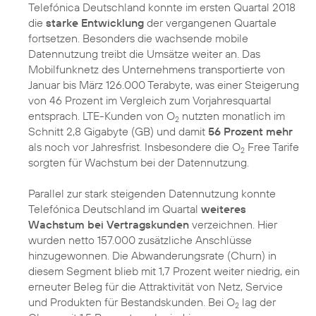
Telefónica Deutschland konnte im ersten Quartal 2018
die
starke Entwicklung
der vergangenen Quartale
fortsetzen. Besonders die wachsende mobile
Datennutzung treibt die Umsätze weiter an. Das
Mobilfunknetz des Unternehmens transportierte von
Januar bis März 126.000 Terabyte, was einer Steigerung
von 46 Prozent im Vergleich zum Vorjahresquartal
entsprach. LTE-Kunden von O
nutzten monatlich im
2
Schnitt 2,8 Gigabyte (GB) und damit
56 Prozent mehr
als noch vor Jahresfrist. Insbesondere die O
Free Tarife
2
sorgten für Wachstum bei der Datennutzung.
Parallel zur stark steigenden Datennutzung konnte
Telefónica Deutschland im Quartal
weiteres
Wachstum bei Vertragskunden
verzeichnen. Hier
wurden netto 157.000 zusätzliche Anschlüsse
hinzugewonnen. Die Abwanderungsrate (Churn) in
diesem Segment blieb mit 1,7 Prozent weiter niedrig, ein
erneuter Beleg für die Attraktivität von Netz, Service
und Produkten für Bestandskunden. Bei O
lag der
2