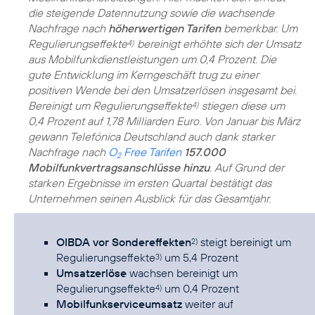
die steigende Datennutzung sowie die wachsende
Nachfrage nach
höherwertigen Tarifen
bemerkbar. Um
Regulierungseffekte
bereinigt erhöhte sich der Umsatz
4)
aus Mobilfunkdienstleistungen um 0,4 Prozent. Die
gute Entwicklung im Kerngeschäft trug zu einer
positiven Wende bei den Umsatzerlösen insgesamt bei.
Bereinigt um Regulierungseffekte
stiegen diese um
4)
0,4 Prozent auf 1,78 Milliarden Euro. Von Januar bis März
gewann Telefónica Deutschland auch dank starker
Nachfrage nach
O
Free Tarifen
157.000
2
Mobilfunkvertragsanschlüsse hinzu
. Auf Grund der
starken Ergebnisse im ersten Quartal bestätigt das
Unternehmen seinen Ausblick für das Gesamtjahr.
OIBDA vor Sondereffekten
steigt bereinigt um
2)
Regulierungseffekte
um 5,4 Prozent
3)
Umsatzerlöse
wachsen bereinigt um
Regulierungseffekte
um 0,4 Prozent
4)
Mobilfunkserviceumsatz
weiter auf