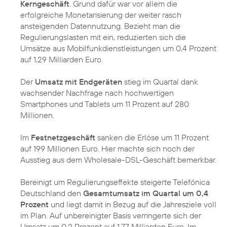
Kerngeschäft
. Grund dafür war vor allem die
erfolgreiche Monetarisierung der weiter rasch
ansteigenden Datennutzung. Bezieht man die
Regulierungslasten mit ein, reduzierten sich die
Umsätze aus Mobilfunkdienstleistungen um 0,4 Prozent
auf 1,29 Milliarden Euro.
Der
Umsatz mit Endgeräten
stieg im Quartal dank
wachsender Nachfrage nach hochwertigen
Smartphones und Tablets um 11 Prozent auf 280
Millionen.
Im
Festnetzgeschäft
sanken die Erlöse um 11 Prozent
auf 199 Millionen Euro. Hier machte sich noch der
Ausstieg aus dem Wholesale-DSL-Geschäft bemerkbar.
Bereinigt um Regulierungseffekte steigerte Telefónica
Deutschland den
Gesamtumsatz im Quartal um 0,4
Prozent
und liegt damit in Bezug auf die Jahresziele voll
im Plan. Auf unbereinigter Basis verringerte sich der
Umsatz um 0,2 Prozent auf 1,77 Milliarden Euro. Im