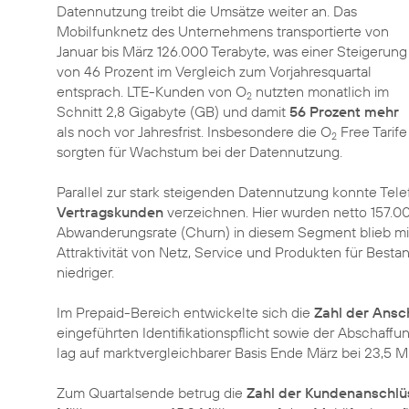
Datennutzung treibt die Umsätze weiter an. Das
Mobilfunknetz des Unternehmens transportierte von
Januar bis März 126.000 Terabyte, was einer Steigerung
von 46 Prozent im Vergleich zum Vorjahresquartal
entsprach. LTE-Kunden von O
nutzten monatlich im
2
Schnitt 2,8 Gigabyte (GB) und damit
56 Prozent mehr
als noch vor Jahresfrist. Insbesondere die O
Free Tarife
2
sorgten für Wachstum bei der Datennutzung.
Parallel zur stark steigenden Datennutzung konnte Tel
Vertragskunden
verzeichnen. Hier wurden netto 157.0
Abwanderungsrate (Churn) in diesem Segment blieb mit 1
Attraktivität von Netz, Service und Produkten für Best
niedriger.
Im Prepaid-Bereich entwickelte sich die
Zahl der Ansc
eingeführten Identifikationspflicht sowie der Abschaff
lag auf marktvergleichbarer Basis Ende März bei 23,5 Mi
Zum Quartalsende betrug die
Zahl der Kundenanschlü