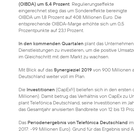
(OIBDA) um 5,4 Prozent
. Regulierungseffekte
eingerechnet stieg das um Sondereffekte bereinigte
OIBDA um 1,8 Prozent auf 408 Millionen Euro. Die
entsprechende OIBDA-Marge erhöhte sich um 0,5
Prozentpunkte auf 23,1 Prozent.
In den kommenden Quartalen
plant das Unternehmen,
Dienstleistungen zu investieren, um die positive Umsat
im Gleichschritt mit dem Markt zu wachsen.
Mit Blick auf das
Synergieziel 2019
von 900 Millionen a
Deutschland weiter voll im Plan.
Die
Investitionen
(CapEx
) beliefen sich in den ersten
5)
Millionen). Damit betrug das Verhältnis von CapEx zu U
plant Telefónica Deutschland, seine Investitionen im Ja
das Gesamtjahr anvisierten Bandbreite von 12 bis 13 Pro
Das
Periodenergebnis von Telefónica Deutschland
im 
2017: -99 Millionen Euro). Grund für das Ergebnis sin