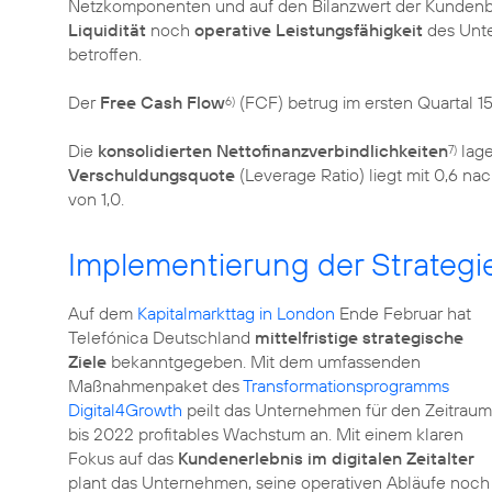
Netzkomponenten und auf den Bilanzwert der Kundenb
Liquidität
noch
operative Leistungsfähigkeit
des Unte
betroffen.
Der
Free Cash Flow
(FCF) betrug im ersten Quartal 15 
6)
Die
konsolidierten Nettofinanzverbindlichkeiten
lage
7)
Verschuldungsquote
(Leverage Ratio) liegt mit 0,6 na
von 1,0.
Implementierung der Strategi
Auf dem
Kapitalmarkttag in London
Ende Februar hat
Telefónica Deutschland
mittelfristige strategische
Ziele
bekanntgegeben. Mit dem umfassenden
Maßnahmenpaket des
Transformationsprogramms
Digital4Growth
peilt das Unternehmen für den Zeitraum
bis 2022 profitables Wachstum an. Mit einem klaren
Fokus auf das
Kundenerlebnis im digitalen Zeitalter
plant das Unternehmen, seine operativen Abläufe noch