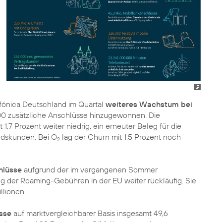
efónica Deutschland im Quartal
weiteres Wachstum bei
00 zusätzliche Anschlüsse hinzugewonnen. Die
,7 Prozent weiter niedrig, ein erneuter Beleg für die
andskunden. Bei O
lag der Churn mit 1,5 Prozent noch
2
hlüsse
aufgrund der im vergangenen Sommer
ung der Roaming-Gebühren in der EU weiter rückläufig. Sie
llionen.
sse
auf marktvergleichbarer Basis insgesamt 49,6