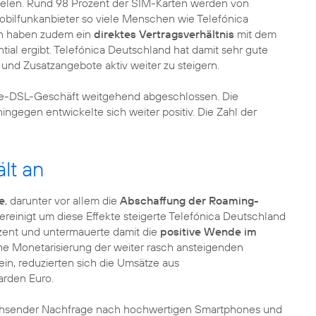
fielen. Rund 98 Prozent der SIM-Karten werden von
obilfunkanbieter so viele Menschen wie Telefónica
en haben zudem ein
direktes Vertragsverhältnis
mit dem
al ergibt. Telefónica Deutschland hat damit sehr gute
und Zusatzangebote aktiv weiter zu steigern.
ale-DSL-Geschäft weitgehend abgeschlossen. Die
ingegen entwickelte sich weiter positiv. Die Zahl der
lt an
e
, darunter vor allem die
Abschaffung der Roaming-
reinigt um diese Effekte steigerte Telefónica Deutschland
zent und untermauerte damit die
positive Wende im
che Monetarisierung der weiter rasch ansteigenden
in, reduzierten sich die Umsätze aus
arden Euro.
chsender Nachfrage nach hochwertigen Smartphones und