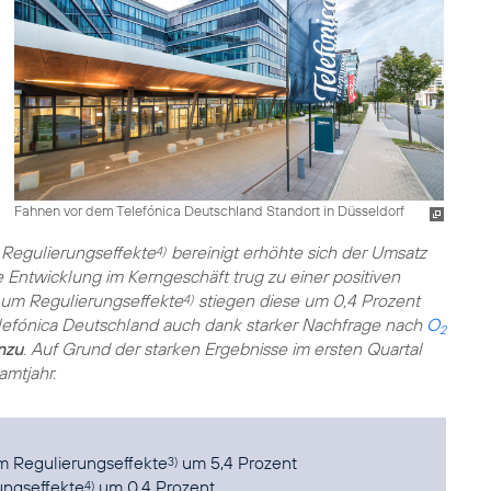
Fahnen vor dem Telefónica Deutschland Standort in Düsseldorf
Regulierungseffekte
bereinigt erhöhte sich der Umsatz
4)
 Entwicklung im Kerngeschäft trug zu einer positiven
 um Regulierungseffekte
stiegen diese um 0,4 Prozent
4)
Telefónica Deutschland auch dank starker Nachfrage nach
O
2
nzu
. Auf Grund der starken Ergebnisse im ersten Quartal
amtjahr.
um Regulierungseffekte
um 5,4 Prozent
3)
ungseffekte
um 0,4 Prozent
4)