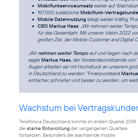
Mobilfunkserviceumsatz
weiter auf Wachstu
157.000 zusätzliche
Mobilfunk-Vertragskund
Mobile Datennutzung
steigt weiter kräftig: Pl
CEO Markus Haas
:
„Wir nehmen weiter Tempo 
für das Gesamtjahr. Mit unserer Vision 2022 v
großen Ziel, der Mobile Customer and Digital
„Wir
nehmen weiter Tempo
auf und liegen nach de
sagte
Markus Haas
, der Vorstandsvorsitzende von
Augen arbeiten wir mit Hochdruck an unserem groß
in Deutschland zu werden.“
Finanzvorstand
Markus
einfacher, schneller und besser zu werden, um weit
Wachstum bei Vertragskunden
Telefónica Deutschland konnte im ersten Quartal 2018
die
starke Entwicklung
der vergangenen Quartale
fortsetzen. Besonders die wachsende mobile