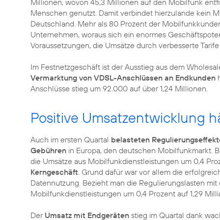
Millionen, wovon 45,3 Millionen auf den Mobilfunk ent
Menschen genutzt. Damit verbindet hierzulande kein M
Deutschland. Mehr als 80 Prozent der Mobilfunkkund
Unternehmen, woraus sich ein enormes Geschäftspotenti
Voraussetzungen, die Umsätze durch verbesserte Tarife 
Im Festnetzgeschäft ist der Ausstieg aus dem Wholes
Vermarktung von VDSL-Anschlüssen an Endkunden
h
Anschlüsse stieg um 92.000 auf über 1,24 Millionen.
Positive Umsatzentwicklung hä
Auch im ersten Quartal
belasteten Regulierungseffekt
Gebühren
in Europa, den deutschen Mobilfunkmarkt. Be
die Umsätze aus Mobilfunkdienstleistungen um 0,4 Pro
Kerngeschäft
. Grund dafür war vor allem die erfolgrei
Datennutzung. Bezieht man die Regulierungslasten mit e
Mobilfunkdienstleistungen um 0,4 Prozent auf 1,29 Milli
Der
Umsatz mit Endgeräten
stieg im Quartal dank wa