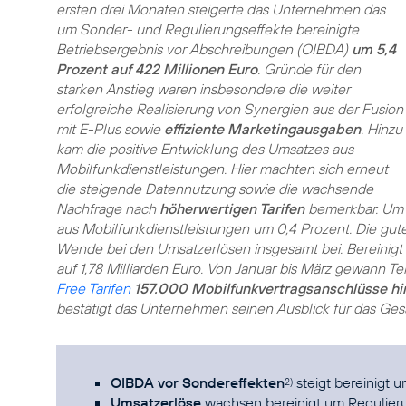
ersten drei Monaten steigerte das Unternehmen das
um Sonder- und Regulierungseffekte bereinigte
Betriebsergebnis vor Abschreibungen (OIBDA)
um 5,4
Prozent auf 422 Millionen Euro
. Gründe für den
starken Anstieg waren insbesondere die weiter
erfolgreiche Realisierung von Synergien aus der Fusion
mit E-Plus sowie
effiziente Marketingausgaben
. Hinzu
kam die positive Entwicklung des Umsatzes aus
Mobilfunkdienstleistungen. Hier machten sich erneut
die steigende Datennutzung sowie die wachsende
Nachfrage nach
höherwertigen Tarifen
bemerkbar. Um 
aus Mobilfunkdienstleistungen um 0,4 Prozent. Die gute
Wende bei den Umsatzerlösen insgesamt bei. Bereinigt
auf 1,78 Milliarden Euro. Von Januar bis März gewann 
Free Tarifen
157.000 Mobilfunkvertragsanschlüsse hi
bestätigt das Unternehmen seinen Ausblick für das Ges
OIBDA vor Sondereffekten
steigt bereinigt 
2)
Umsatzerlöse
wachsen bereinigt um Regulier