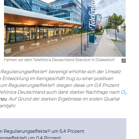
Fahnen vor dem Telefónica Deutschland Standort in Düsseldorf
Regulierungseffekte
bereinigt erhöhte sich der Umsatz
4)
 Entwicklung im Kerngeschäft trug zu einer positiven
 um Regulierungseffekte
stiegen diese um 0,4 Prozent
4)
Telefónica Deutschland auch dank starker Nachfrage nach
O
2
nzu
. Auf Grund der starken Ergebnisse im ersten Quartal
amtjahr.
um Regulierungseffekte
um 5,4 Prozent
3)
ungseffekte
um 0,4 Prozent
4)