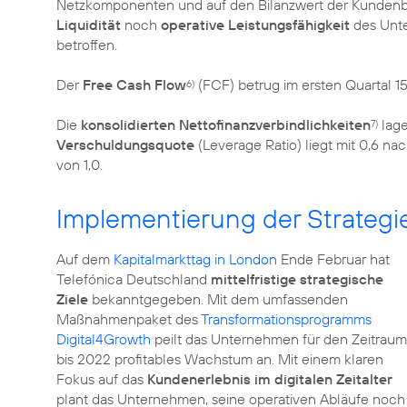
Netzkomponenten und auf den Bilanzwert der Kundenb
Liquidität
noch
operative Leistungsfähigkeit
des Unte
betroffen.
Der
Free Cash Flow
(FCF) betrug im ersten Quartal 15 
6)
Die
konsolidierten Nettofinanzverbindlichkeiten
lage
7)
Verschuldungsquote
(Leverage Ratio) liegt mit 0,6 na
von 1,0.
Implementierung der Strategi
Auf dem
Kapitalmarkttag in London
Ende Februar hat
Telefónica Deutschland
mittelfristige strategische
Ziele
bekanntgegeben. Mit dem umfassenden
Maßnahmenpaket des
Transformationsprogramms
Digital4Growth
peilt das Unternehmen für den Zeitraum
bis 2022 profitables Wachstum an. Mit einem klaren
Fokus auf das
Kundenerlebnis im digitalen Zeitalter
plant das Unternehmen, seine operativen Abläufe noch