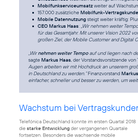
Mobilfunkserviceumsatz
weiter auf Wachstu
157.000 zusätzliche
Mobilfunk-Vertragskund
Mobile Datennutzung
steigt weiter kräftig: Pl
CEO Markus Haas
:
„Wir nehmen weiter Tempo 
für das Gesamtjahr. Mit unserer Vision 2022 v
großen Ziel, der Mobile Customer and Digital
„Wir
nehmen weiter Tempo
auf und liegen nach de
sagte
Markus Haas
, der Vorstandsvorsitzende von
Augen arbeiten wir mit Hochdruck an unserem groß
in Deutschland zu werden.“
Finanzvorstand
Markus
einfacher, schneller und besser zu werden, um weit
Wachstum bei Vertragskunden
Telefónica Deutschland konnte im ersten Quartal 2018
die
starke Entwicklung
der vergangenen Quartale
fortsetzen. Besonders die wachsende mobile