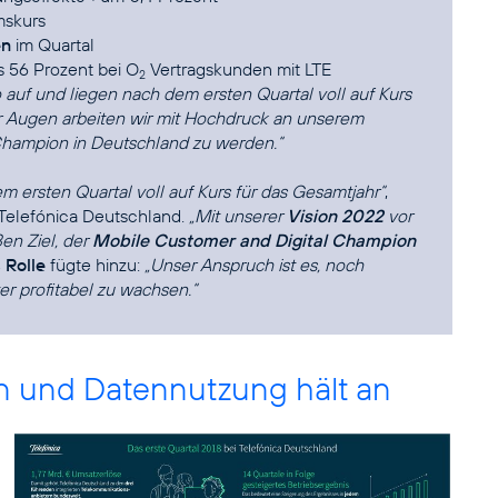
mskurs
en
im Quartal
us 56 Prozent bei O
Vertragskunden mit LTE
2
auf und liegen nach dem ersten Quartal voll auf Kurs
or Augen arbeiten wir mit Hochdruck an unserem
 Champion in Deutschland zu werden.“
m ersten Quartal voll auf Kurs für das Gesamtjahr“
,
 Telefónica Deutschland.
„Mit unserer
Vision 2022
vor
en Ziel, der
Mobile Customer and Digital Champion
 Rolle
fügte hinzu:
„Unser Anspruch ist es, noch
er profitabel zu wachsen.“
 und Datennutzung hält an