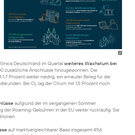
efónica Deutschland im Quartal
weiteres Wachstum bei
00 zusätzliche Anschlüsse hinzugewonnen. Die
,7 Prozent weiter niedrig, ein erneuter Beleg für die
andskunden. Bei O
lag der Churn mit 1,5 Prozent noch
2
hlüsse
aufgrund der im vergangenen Sommer
ung der Roaming-Gebühren in der EU weiter rückläufig. Sie
llionen.
sse
auf marktvergleichbarer Basis insgesamt 49,6