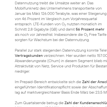
Datennutzung treibt die Umsätze weiter an. Das
Mobilfunknetz des Unternehmens transportierte von
Januar bis März 126.000 Terabyte, was einer Steigerung
von 46 Prozent im Vergleich zum Vorjahresquartal
entsprach. LTE-Kunden von O
nutzten monatlich im
2
Schnitt 2,8 Gigabyte (GB) und damit
56 Prozent mehr
als noch vor Jahresfrist. Insbesondere die O
Free Tarife
2
sorgten für Wachstum bei der Datennutzung.
Parallel zur stark steigenden Datennutzung konnte Tel
Vertragskunden
verzeichnen. Hier wurden netto 157.0
Abwanderungsrate (Churn) in diesem Segment blieb mit 1
Attraktivität von Netz, Service und Produkten für Best
niedriger.
Im Prepaid-Bereich entwickelte sich die
Zahl der Ansc
eingeführten Identifikationspflicht sowie der Abschaff
lag auf marktvergleichbarer Basis Ende März bei 23,5 Mi
Zum Quartalsende betrug die
Zahl der Kundenanschlü