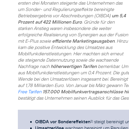
ersten drei Monaten steigerte das Unternehmen das
um Sonder- und Regulierungseffekte bereinigte
Betriebsergebnis vor Abschreibungen (OIBDA)
um 5,4
Prozent auf 422 Millionen Euro
. Gründe für den
starken Anstieg waren insbesondere die weiter
erfolgreiche Realisierung von Synergien aus der Fusion
mit E-Plus sowie
effiziente Marketingausgaben
. Hinzu
kam die positive Entwicklung des Umsatzes aus
Mobilfunkdienstleistungen. Hier machten sich erneut
die steigende Datennutzung sowie die wachsende
Nachfrage nach
höherwertigen Tarifen
bemerkbar. Um 
aus Mobilfunkdienstleistungen um 0,4 Prozent. Die gute
Wende bei den Umsatzerlösen insgesamt bei. Bereinigt
auf 1,78 Milliarden Euro. Von Januar bis März gewann 
Free Tarifen
157.000 Mobilfunkvertragsanschlüsse hi
bestätigt das Unternehmen seinen Ausblick für das Ges
OIBDA vor Sondereffekten
steigt bereinigt 
2)
Umsatzerlöse
wachsen bereinigt um Regulier