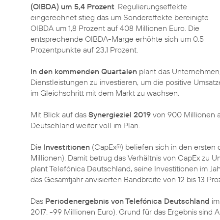
(OIBDA) um 5,4 Prozent
. Regulierungseffekte
eingerechnet stieg das um Sondereffekte bereinigte
OIBDA um 1,8 Prozent auf 408 Millionen Euro. Die
entsprechende OIBDA-Marge erhöhte sich um 0,5
Prozentpunkte auf 23,1 Prozent.
In den kommenden Quartalen
plant das Unternehmen,
Dienstleistungen zu investieren, um die positive Umsat
im Gleichschritt mit dem Markt zu wachsen.
Mit Blick auf das
Synergieziel 2019
von 900 Millionen a
Deutschland weiter voll im Plan.
Die
Investitionen
(CapEx
) beliefen sich in den ersten
5)
Millionen). Damit betrug das Verhältnis von CapEx zu U
plant Telefónica Deutschland, seine Investitionen im Ja
das Gesamtjahr anvisierten Bandbreite von 12 bis 13 Pro
Das
Periodenergebnis von Telefónica Deutschland
im 
2017: -99 Millionen Euro). Grund für das Ergebnis sin