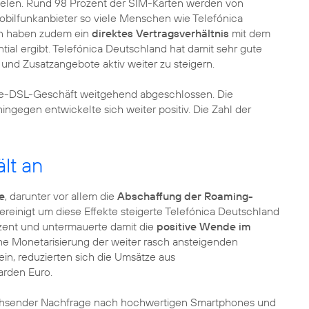
fielen. Rund 98 Prozent der SIM-Karten werden von
obilfunkanbieter so viele Menschen wie Telefónica
en haben zudem ein
direktes Vertragsverhältnis
mit dem
al ergibt. Telefónica Deutschland hat damit sehr gute
und Zusatzangebote aktiv weiter zu steigern.
ale-DSL-Geschäft weitgehend abgeschlossen. Die
ingegen entwickelte sich weiter positiv. Die Zahl der
lt an
e
, darunter vor allem die
Abschaffung der Roaming-
reinigt um diese Effekte steigerte Telefónica Deutschland
zent und untermauerte damit die
positive Wende im
che Monetarisierung der weiter rasch ansteigenden
in, reduzierten sich die Umsätze aus
arden Euro.
chsender Nachfrage nach hochwertigen Smartphones und