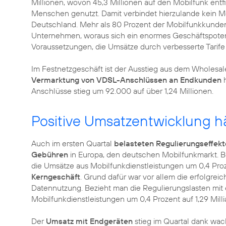
Millionen, wovon 45,3 Millionen auf den Mobilfunk ent
Menschen genutzt. Damit verbindet hierzulande kein M
Deutschland. Mehr als 80 Prozent der Mobilfunkkund
Unternehmen, woraus sich ein enormes Geschäftspotenti
Voraussetzungen, die Umsätze durch verbesserte Tarife 
Im Festnetzgeschäft ist der Ausstieg aus dem Wholes
Vermarktung von VDSL-Anschlüssen an Endkunden
h
Anschlüsse stieg um 92.000 auf über 1,24 Millionen.
Positive Umsatzentwicklung hä
Auch im ersten Quartal
belasteten Regulierungseffekt
Gebühren
in Europa, den deutschen Mobilfunkmarkt. Be
die Umsätze aus Mobilfunkdienstleistungen um 0,4 Pro
Kerngeschäft
. Grund dafür war vor allem die erfolgrei
Datennutzung. Bezieht man die Regulierungslasten mit e
Mobilfunkdienstleistungen um 0,4 Prozent auf 1,29 Milli
Der
Umsatz mit Endgeräten
stieg im Quartal dank wa