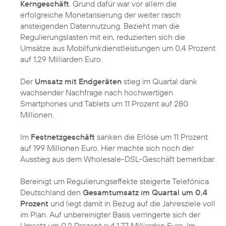
Kerngeschäft
. Grund dafür war vor allem die
erfolgreiche Monetarisierung der weiter rasch
ansteigenden Datennutzung. Bezieht man die
Regulierungslasten mit ein, reduzierten sich die
Umsätze aus Mobilfunkdienstleistungen um 0,4 Prozent
auf 1,29 Milliarden Euro.
Der
Umsatz mit Endgeräten
stieg im Quartal dank
wachsender Nachfrage nach hochwertigen
Smartphones und Tablets um 11 Prozent auf 280
Millionen.
Im
Festnetzgeschäft
sanken die Erlöse um 11 Prozent
auf 199 Millionen Euro. Hier machte sich noch der
Ausstieg aus dem Wholesale-DSL-Geschäft bemerkbar.
Bereinigt um Regulierungseffekte steigerte Telefónica
Deutschland den
Gesamtumsatz im Quartal um 0,4
Prozent
und liegt damit in Bezug auf die Jahresziele voll
im Plan. Auf unbereinigter Basis verringerte sich der
Umsatz um 0,2 Prozent auf 1,77 Milliarden Euro. Im