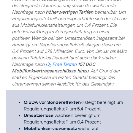
die steigende Datennutzung sowie die wachsende
Nachfrage nach
höherwertigen Tarifen
bemerkbar. Um
Regulierungseffekte
bereinigt erhöhte sich der Umsatz
4)
aus Mobilfunkdienstleistungen um 0,4 Prozent. Die
gute Entwicklung im Kerngeschäft trug zu einer
positiven Wende bei den Umsatzerlösen insgesamt bei.
Bereinigt um Regulierungseffekte
stiegen diese um
4)
0,4 Prozent auf 1,78 Milliarden Euro. Von Januar bis März
gewann Telefónica Deutschland auch dank starker
Nachfrage nach
O
Free Tarifen
157.000
2
Mobilfunkvertragsanschlüsse hinzu
. Auf Grund der
starken Ergebnisse im ersten Quartal bestätigt das
Unternehmen seinen Ausblick für das Gesamtjahr.
OIBDA vor Sondereffekten
steigt bereinigt um
2)
Regulierungseffekte
um 5,4 Prozent
3)
Umsatzerlöse
wachsen bereinigt um
Regulierungseffekte
um 0,4 Prozent
4)
Mobilfunkserviceumsatz
weiter auf