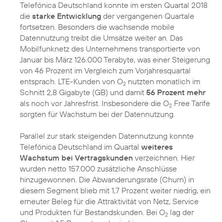
Telefónica Deutschland konnte im ersten Quartal 2018
die
starke Entwicklung
der vergangenen Quartale
fortsetzen. Besonders die wachsende mobile
Datennutzung treibt die Umsätze weiter an. Das
Mobilfunknetz des Unternehmens transportierte von
Januar bis März 126.000 Terabyte, was einer Steigerung
von 46 Prozent im Vergleich zum Vorjahresquartal
entsprach. LTE-Kunden von O
nutzten monatlich im
2
Schnitt 2,8 Gigabyte (GB) und damit
56 Prozent mehr
als noch vor Jahresfrist. Insbesondere die O
Free Tarife
2
sorgten für Wachstum bei der Datennutzung.
Parallel zur stark steigenden Datennutzung konnte
Telefónica Deutschland im Quartal
weiteres
Wachstum bei Vertragskunden
verzeichnen. Hier
wurden netto 157.000 zusätzliche Anschlüsse
hinzugewonnen. Die Abwanderungsrate (Churn) in
diesem Segment blieb mit 1,7 Prozent weiter niedrig, ein
erneuter Beleg für die Attraktivität von Netz, Service
und Produkten für Bestandskunden. Bei O
lag der
2