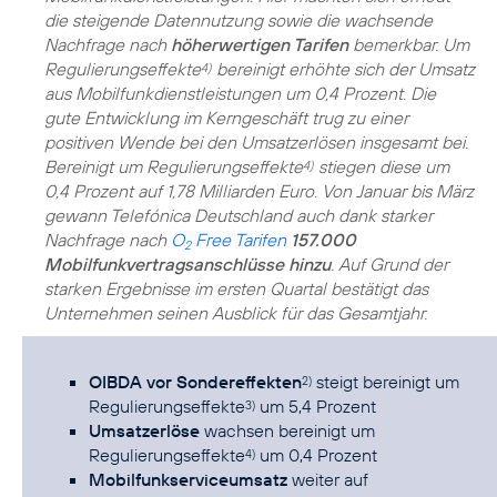
die steigende Datennutzung sowie die wachsende
Nachfrage nach
höherwertigen Tarifen
bemerkbar. Um
Regulierungseffekte
bereinigt erhöhte sich der Umsatz
4)
aus Mobilfunkdienstleistungen um 0,4 Prozent. Die
gute Entwicklung im Kerngeschäft trug zu einer
positiven Wende bei den Umsatzerlösen insgesamt bei.
Bereinigt um Regulierungseffekte
stiegen diese um
4)
0,4 Prozent auf 1,78 Milliarden Euro. Von Januar bis März
gewann Telefónica Deutschland auch dank starker
Nachfrage nach
O
Free Tarifen
157.000
2
Mobilfunkvertragsanschlüsse hinzu
. Auf Grund der
starken Ergebnisse im ersten Quartal bestätigt das
Unternehmen seinen Ausblick für das Gesamtjahr.
OIBDA vor Sondereffekten
steigt bereinigt um
2)
Regulierungseffekte
um 5,4 Prozent
3)
Umsatzerlöse
wachsen bereinigt um
Regulierungseffekte
um 0,4 Prozent
4)
Mobilfunkserviceumsatz
weiter auf