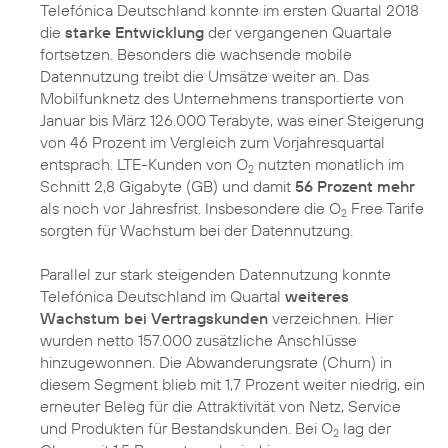
Telefónica Deutschland konnte im ersten Quartal 2018
die
starke Entwicklung
der vergangenen Quartale
fortsetzen. Besonders die wachsende mobile
Datennutzung treibt die Umsätze weiter an. Das
Mobilfunknetz des Unternehmens transportierte von
Januar bis März 126.000 Terabyte, was einer Steigerung
von 46 Prozent im Vergleich zum Vorjahresquartal
entsprach. LTE-Kunden von O
nutzten monatlich im
2
Schnitt 2,8 Gigabyte (GB) und damit
56 Prozent mehr
als noch vor Jahresfrist. Insbesondere die O
Free Tarife
2
sorgten für Wachstum bei der Datennutzung.
Parallel zur stark steigenden Datennutzung konnte
Telefónica Deutschland im Quartal
weiteres
Wachstum bei Vertragskunden
verzeichnen. Hier
wurden netto 157.000 zusätzliche Anschlüsse
hinzugewonnen. Die Abwanderungsrate (Churn) in
diesem Segment blieb mit 1,7 Prozent weiter niedrig, ein
erneuter Beleg für die Attraktivität von Netz, Service
und Produkten für Bestandskunden. Bei O
lag der
2