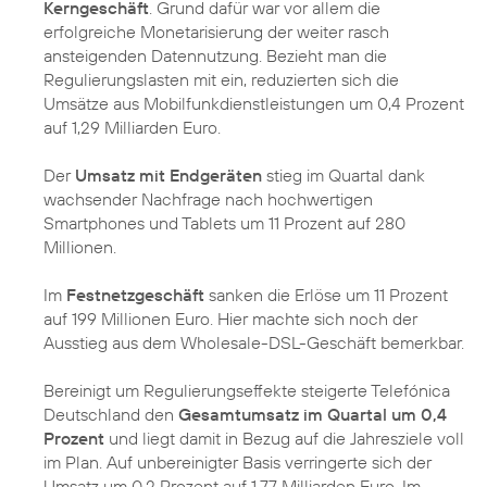
Kerngeschäft
. Grund dafür war vor allem die
erfolgreiche Monetarisierung der weiter rasch
ansteigenden Datennutzung. Bezieht man die
Regulierungslasten mit ein, reduzierten sich die
Umsätze aus Mobilfunkdienstleistungen um 0,4 Prozent
auf 1,29 Milliarden Euro.
Der
Umsatz mit Endgeräten
stieg im Quartal dank
wachsender Nachfrage nach hochwertigen
Smartphones und Tablets um 11 Prozent auf 280
Millionen.
Im
Festnetzgeschäft
sanken die Erlöse um 11 Prozent
auf 199 Millionen Euro. Hier machte sich noch der
Ausstieg aus dem Wholesale-DSL-Geschäft bemerkbar.
Bereinigt um Regulierungseffekte steigerte Telefónica
Deutschland den
Gesamtumsatz im Quartal um 0,4
Prozent
und liegt damit in Bezug auf die Jahresziele voll
im Plan. Auf unbereinigter Basis verringerte sich der
Umsatz um 0,2 Prozent auf 1,77 Milliarden Euro. Im