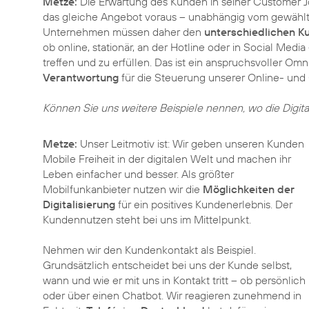
Metze:
Die Erwartung des Kunden in seiner Customer Jo
das gleiche Angebot voraus – unabhängig vom gewählt
Unternehmen müssen daher den
unterschiedlichen K
ob online, stationär, an der Hotline oder in Social Med
treffen und zu erfüllen. Das ist ein anspruchsvoller Om
Verantwortung
für die Steuerung unserer Online- und O
Können Sie uns weitere Beispiele nennen, wo die Digita
Metze:
Unser Leitmotiv ist: Wir geben unseren Kunden
Mobile Freiheit in der digitalen Welt und machen ihr
Leben einfacher und besser. Als größter
Mobilfunkanbieter nutzen wir die
Möglichkeiten der
Digitalisierung
für ein positives Kundenerlebnis. Der
Kundennutzen steht bei uns im Mittelpunkt.
Nehmen wir den Kundenkontakt als Beispiel.
Grundsätzlich entscheidet bei uns der Kunde selbst,
wann und wie er mit uns in Kontakt tritt – ob persönlich
oder über einen Chatbot. Wir reagieren zunehmend in