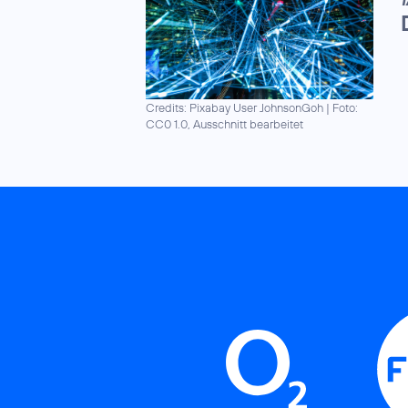
T
Credits: Pixabay User JohnsonGoh
|
Foto:
CC0 1.0, Ausschnitt bearbeitet