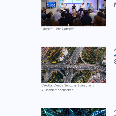
Credits: Henrik Andree
2
#
Credits: Denys Nevozhai
|
Unsplash,
Ausschnitt bearbeitet
2