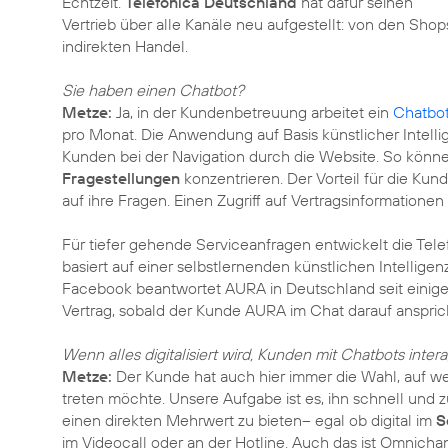
Echtzeit.
Telefónica Deutschland
hat dafür seinen
Vertrieb über alle Kanäle neu aufgestellt: von den Shop
indirekten Handel.
Sie haben einen Chatbot?
Metze:
Ja, in der Kundenbetreuung arbeitet ein
Chatbot
pro Monat. Die Anwendung auf Basis künstlicher Intelli
Kunden bei der Navigation durch die Website. So können
Fragestellungen
konzentrieren. Der Vorteil für die Ku
auf ihre Fragen. Einen Zugriff auf Vertragsinformationen 
Für tiefer gehende Serviceanfragen entwickelt die Te
basiert auf einer selbstlernenden künstlichen Intelligen
Facebook beantwortet AURA in Deutschland seit eini
Vertrag, sobald der Kunde AURA im Chat darauf anspric
Wenn alles digitalisiert wird, Kunden mit Chatbots inte
Metze:
Der Kunde hat auch hier immer die Wahl, auf w
treten möchte. Unsere Aufgabe ist es, ihn schnell und z
einen direkten Mehrwert zu bieten– egal ob digital im
S
im Videocall oder an der Hotline. Auch das ist Omnich