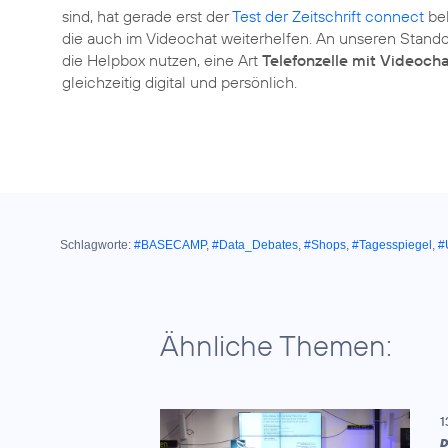
sind, hat gerade erst der
Test der Zeitschrift connect
bel
die auch im Videochat weiterhelfen. An unseren Stan
die Helpbox nutzen, eine Art
Telefonzelle mit Videoch
gleichzeitig digital und persönlich.
Schlagworte:
#BASECAMP
,
#Data_Debates
,
#Shops
,
#Tagesspiegel
,
#
Ähnliche Themen:
1
D