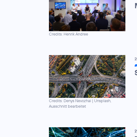
Credits: Henrik Andree
2
#
Credits: Denys Nevozhai
|
Unsplash,
Ausschnitt bearbeitet
2