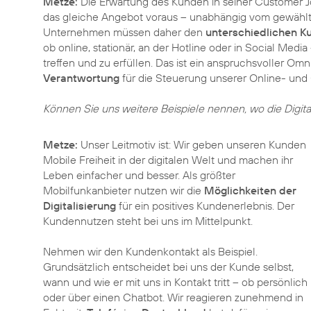
Metze:
Die Erwartung des Kunden in seiner Customer Jo
das gleiche Angebot voraus – unabhängig vom gewählt
Unternehmen müssen daher den
unterschiedlichen K
ob online, stationär, an der Hotline oder in Social Med
treffen und zu erfüllen. Das ist ein anspruchsvoller Om
Verantwortung
für die Steuerung unserer Online- und O
Können Sie uns weitere Beispiele nennen, wo die Digita
Metze:
Unser Leitmotiv ist: Wir geben unseren Kunden
Mobile Freiheit in der digitalen Welt und machen ihr
Leben einfacher und besser. Als größter
Mobilfunkanbieter nutzen wir die
Möglichkeiten der
Digitalisierung
für ein positives Kundenerlebnis. Der
Kundennutzen steht bei uns im Mittelpunkt.
Nehmen wir den Kundenkontakt als Beispiel.
Grundsätzlich entscheidet bei uns der Kunde selbst,
wann und wie er mit uns in Kontakt tritt – ob persönlich
oder über einen Chatbot. Wir reagieren zunehmend in