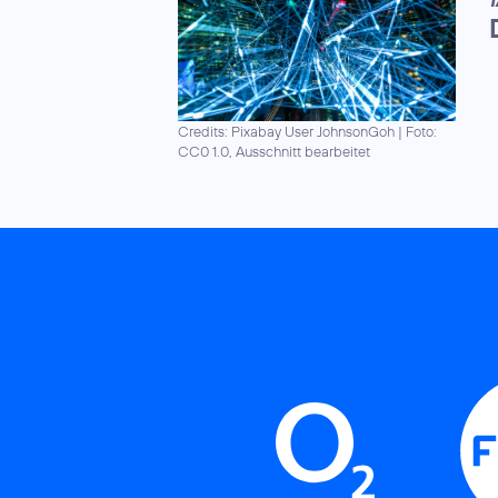
T
Credits: Pixabay User JohnsonGoh
|
Foto:
CC0 1.0, Ausschnitt bearbeitet