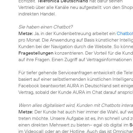
Echtzeit.
Telefónica Deutschland
hat dafür seinen
Vertrieb über alle Kanäle neu aufgestellt: von den Shop
indirekten Handel.
Sie haben einen Chatbot?
Metze:
Ja, in der Kundenbetreuung arbeitet ein
Chatbot
pro Monat. Die Anwendung auf Basis künstlicher Intelli
Kunden bei der Navigation durch die Website. So können
Fragestellungen
konzentrieren. Der Vorteil für die Ku
auf ihre Fragen. Einen Zugriff auf Vertragsinformationen 
Für tiefer gehende Serviceanfragen entwickelt die Te
basiert auf einer selbstlernenden künstlichen Intelligen
Facebook beantwortet AURA in Deutschland seit eini
Vertrag, sobald der Kunde AURA im Chat darauf anspric
Wenn alles digitalisiert wird, Kunden mit Chatbots inte
Metze:
Der Kunde hat auch hier immer die Wahl, auf w
treten möchte. Unsere Aufgabe ist es, ihn schnell und z
einen direkten Mehrwert zu bieten– egal ob digital im
S
im Videocall oder an der Hotline. Auch das ist Omnich