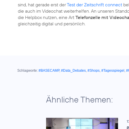
sind, hat gerade erst der
Test der Zeitschrift connect
bel
die auch im Videochat weiterhelfen. An unseren Stan
die Helpbox nutzen, eine Art
Telefonzelle mit Videoch
gleichzeitig digital und persönlich.
Schlagworte:
#BASECAMP
,
#Data_Debates
,
#Shops
,
#Tagesspiegel
,
#
Ähnliche Themen:
1
D