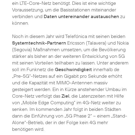
ein LTE-Core-Netz benötigt. Dies ist eine wichtige
Voraussetzung, um die Basisstationen miteinander
verbinden und
Daten untereinander austauschen
zu
können.
Noch in diesem Jahr wird Telefónica mit seinen beiden
Systemtechnik-Partnern
Ericsson (Talavera) und Nokia
(Segovia) Maßnahmen umsetzen, um die Bevölkerung
stärker als bisher an der weiteren Entwicklung von 5G
mit seinen Vorteilen teilhaben zu lassen. Unter anderem
soll im Funknetz die
Geschwindigkeit
innerhalb de
„Pre-5G“-Netzes auf ein Gigabit pro Sekunde erhöht
und die Kapazität mit MIMO-Antennen massiv
gesteigert werden. Ein in Kürze anstehender Umbau im
Core-Netz verfolgt das
Ziel
, die Latenzzeiten mit Hilfe
von „Mobile Edge Computing“ im 4G-Netz weiter zu
senken. Im kommenden Jahr folgt in beiden Städten
dann die Einführung von „5G Phase 2“ – einem „Stand-
Alone“-Betrieb, der in der Folge kein 4G mehr
benötigen wird.