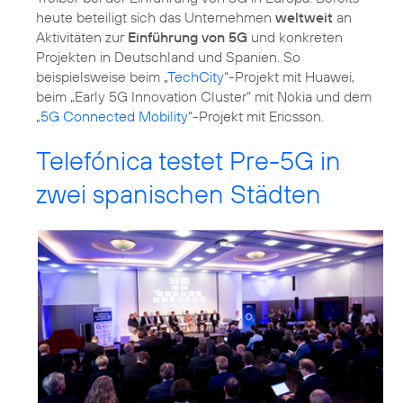
heute beteiligt sich das Unternehmen
weltweit
an
Aktivitäten zur
Einführung von 5G
und konkreten
Projekten in Deutschland und Spanien. So
beispielsweise beim „
TechCity
“-Projekt mit Huawei,
beim „Early 5G Innovation Cluster“ mit Nokia und dem
„
5G Connected Mobility
“-Projekt mit Ericsson.
Telefónica testet Pre-5G in
zwei spanischen Städten