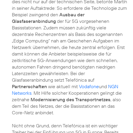
dies nicht nur auf der technischen Seite, betonte Martín
in seiner Auftaktrede: So erfordere die Technologie zum
Beispiel zwingend den
Ausbau der
Glasfaseranbindung
der für 5G vorgesehenen
Basisstationen. Zudem müssen zukünftig viele
dezentrale Rechenzentren als Basis des sogenannten
„Edge Computing“ nah am Geschehen Aufgaben im
Netzwerk übernehmen, die heute zentral erfolgen. Erst
damit können die Anbieter beispielsweise die für
zeitkritische 5G-Anwendungen wie dem schnellen,
autonomen Fahren dringend benötigten niedrigen
Latenzzeiten gewährleisten. Bei der
Glasfaseranbindung setzt Telefónica auf
Partnerschaften
wie aktuell mit
Vodafone
und
NGN
Networks
. Mit Hilfe solcher Kooperationen gelingt die
zeitnahe
Modernisierung des Transportnetzes
, also
dem Teil des Netzes, der die Basisstationen an das
Core-Netz anbindet.
Nicht ohne Grund, denn Telefónica ist ein wichtiger
Treiber bei der Einführung von 5G in Europa: Bereits