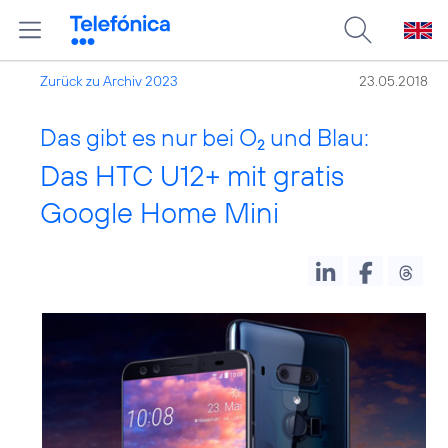
Zurück zu Archiv 2023
23.05.2018
Das gibt es nur bei O
und Blau:
2
Das HTC U12+ mit gratis
Google Home Mini