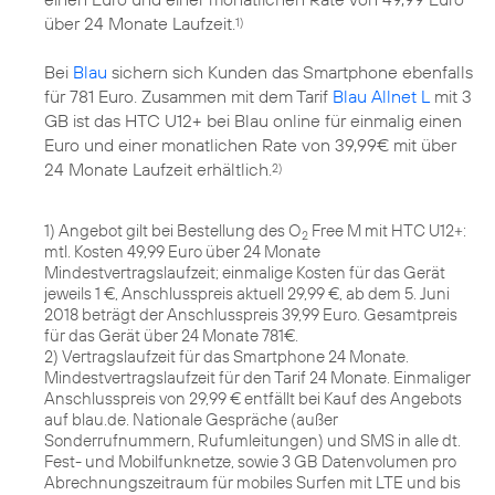
über 24 Monate Laufzeit.
1)
Bei
Blau
sichern sich Kunden das Smartphone ebenfalls
für 781 Euro. Zusammen mit dem Tarif
Blau Allnet L
mit 3
GB ist das HTC U12+ bei Blau online für einmalig einen
Euro und einer monatlichen Rate von 39,99€ mit über
24 Monate Laufzeit erhältlich.
2)
1) Angebot gilt bei Bestellung des O
Free M mit HTC U12+:
2
mtl. Kosten 49,99 Euro über 24 Monate
Mindestvertragslaufzeit; einmalige Kosten für das Gerät
jeweils 1 €, Anschlusspreis aktuell 29,99 €, ab dem 5. Juni
2018 beträgt der Anschlusspreis 39,99 Euro. Gesamtpreis
für das Gerät über 24 Monate 781€.
2) Vertragslaufzeit für das Smartphone 24 Monate.
Mindestvertragslaufzeit für den Tarif 24 Monate. Einmaliger
Anschlusspreis von 29,99 € entfällt bei Kauf des Angebots
auf blau.de. Nationale Gespräche (außer
Sonderrufnummern, Rufumleitungen) und SMS in alle dt.
Fest- und Mobilfunknetze, sowie 3 GB Datenvolumen pro
Abrechnungszeitraum für mobiles Surfen mit LTE und bis