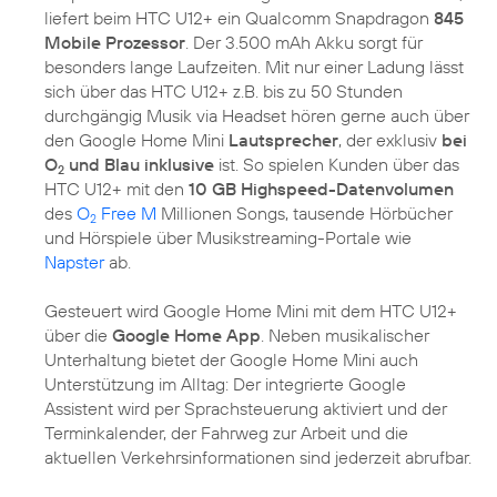
liefert beim HTC U12+ ein Qualcomm Snapdragon
845
Mobile Prozessor
. Der 3.500 mAh Akku sorgt für
besonders lange Laufzeiten. Mit nur einer Ladung lässt
sich über das HTC U12+ z.B. bis zu 50 Stunden
durchgängig Musik via Headset hören gerne auch über
den Google Home Mini
Lautsprecher
, der exklusiv
bei
O
und Blau inklusive
ist. So spielen Kunden über das
2
HTC U12+ mit den
10 GB Highspeed-Datenvolumen
des
O
Free M
Millionen Songs, tausende Hörbücher
2
und Hörspiele über Musikstreaming-Portale wie
Napster
ab.
Gesteuert wird Google Home Mini mit dem HTC U12+
über die
Google Home App
. Neben musikalischer
Unterhaltung bietet der Google Home Mini auch
Unterstützung im Alltag: Der integrierte Google
Assistent wird per Sprachsteuerung aktiviert und der
Terminkalender, der Fahrweg zur Arbeit und die
aktuellen Verkehrsinformationen sind jederzeit abrufbar.