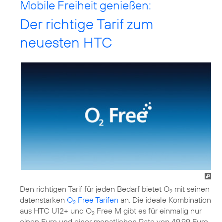
Mobile Freiheit genießen:
Der richtige Tarif zum
neuesten HTC
Den richtigen Tarif für jeden Bedarf bietet O
mit seinen
2
datenstarken
O
Free Tarifen
an. Die ideale Kombination
2
aus HTC U12+ und O
Free M gibt es für einmalig nur
2
einen Euro und einer monatlichen Rate von 49,99 Euro