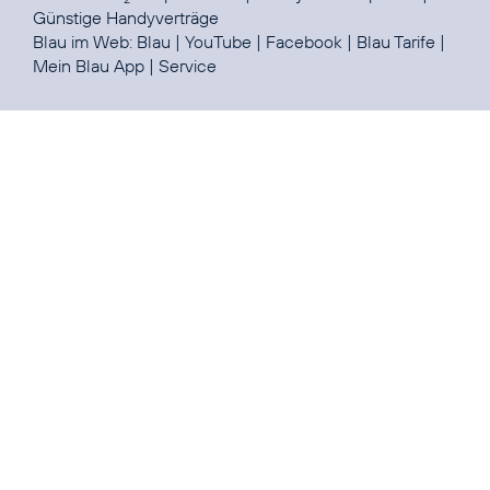
Günstige Handyverträge
Blau im Web:
Blau
|
YouTube
|
Facebook
|
Blau Tarife
|
Mein Blau App
|
Service