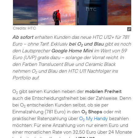
Credits: HTC
Ab sofort
erhalten Kunden das neue HTC U12+ für 781
Euro – ohne Tarif. Exklusiv
bei O
und Blau
gibt es noch
2
den Lautsprecher
Google Home Mini
im Wert von 59
Euro (UVP) gratis dazu – solange der Vorrat reicht. In
den Farben Translucent Blue und Ceramic Black
nehmen O
und Blau den HTC U11 Nachfolger ins
2
Portfolio auf.
O
gibt seinen Kunden neben der
mobilen Freiheit
2
auch die Entscheidungsfreiheit bei der Zahlweise. Denn
bei O
entscheiden Kunden selbst, ob sie per
2
Einmalzahlung (781 Euro) in den
O
Shops
oder mit
2
praktischer Ratenzahlung über
O
My Handy
bezahlen
2
möchten: Für eine Anzahlung von nur einem Euro und
einer monatlichen Rate von 32,50 Euro über 24 Monate