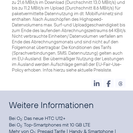
zu 21,6 MBit/s im Download (Durchschnitt 13,0 MBit/s) und
bis zu 11,2 MBit/s im Upload (Durchschnitt 8,6 MBit/s) für
paketvermittelte Datennutzung im dt. Mobilfunknetz sind
enthalten. Nach Ausschöpfen des Highspeed-
Datenvolumens max. Surf-und Uploadgeschwindigkeit bis
zum Ende des laufenden Abrechnungszeitraums 64 KBit/s.
Nicht verbrauchte Einheiten/ Datenvolumen verfallen am
Ende des Abrechnungsmonats und sind nicht auf den
Folgemonat übertragbar. Die Konditionen des Tarifs
(Sprachverbindungen, SMS, Datennutzung) gelten auch
im EU-Ausland. Bei übermäßiger Nutzung der Leistungen
im Ausland werden Aufschläge gemäß der EU-Fair-Use-
Policy erhoben. Infos hierzu siehe aktuelle Preisliste.
Weitere Informationen
Bei O
:
Das neue HTC U12+
2
Bei O
:
Top-Smartphones mit 10 GB LTE
2
Mehr von O
:
Prepaid Tarife
|
Handy & Smartphone
|
2