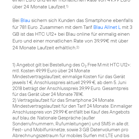
über 24 Monate Laufzeit.
1)
Bei
Blau
sichern sich Kunden das Smartphone ebenfalls
für 781 Euro. Zusammen mit dem Tarif
Blau Allnet L
mit 3
GB ist das HTC U12+ bei Blau online für einmalig einen
Euro und einer monatlichen Rate von 39,99€ mit über
24 Monate Laufzeit erhältlich.
2)
1) Angebot gilt bei Bestellung des O
Free M mit HTC U12+:
2
mtl. Kosten 49,99 Euro über 24 Monate
Mindestvertragslaufzeit; einmalige Kosten für das Gerät
jeweils 1 €, Anschlusspreis aktuell 29,99 €, ab dem 5. Juni
2018 beträgt der Anschlusspreis 39,99 Euro. Gesamtpreis
für das Gerät über 24 Monate 781€.
2) Vertragslaufzeit für das Smartphone 24 Monate.
Mindestvertragslaufzeit für den Tarif 24 Monate. Einmaliger
Anschlusspreis von 29,99 € entfällt bei Kauf des Angebots
auf blau.de. Nationale Gespräche (außer
Sonderrufnummern, Rufumleitungen) und SMS in alle dt.
Fest- und Mobilfunknetze, sowie 3 GB Datenvolumen pro
Abrechnungszeitraum für mobiles Surfen mit LTE und bis