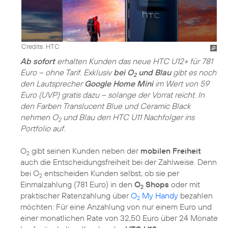
Credits: HTC
Ab sofort
erhalten Kunden das neue HTC U12+ für 781
Euro – ohne Tarif. Exklusiv
bei O
und Blau
gibt es noch
2
den Lautsprecher
Google Home Mini
im Wert von 59
Euro (UVP) gratis dazu – solange der Vorrat reicht. In
den Farben Translucent Blue und Ceramic Black
nehmen O
und Blau den HTC U11 Nachfolger ins
2
Portfolio auf.
O
gibt seinen Kunden neben der
mobilen Freiheit
2
auch die Entscheidungsfreiheit bei der Zahlweise. Denn
bei O
entscheiden Kunden selbst, ob sie per
2
Einmalzahlung (781 Euro) in den
O
Shops
oder mit
2
praktischer Ratenzahlung über
O
My Handy
bezahlen
2
möchten: Für eine Anzahlung von nur einem Euro und
einer monatlichen Rate von 32,50 Euro über 24 Monate