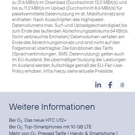
zu 21,6 MBit/s im Download (Durchschnitt 13,0 MBit/s) und
bis zu 11,2 MBit/s im Upload (Durchschnitt 8,6 MBit/s) für
paketvermittelte Datennutzung im dt. Mobilfunknetz sind
enthalten. Nach Ausschöpfen des Highspeed-
Datenvolumens max. Surf-und Uploadgeschwindigkeit bis
zum Ende des laufenden Abrechnungszeitraums 64 KBit/s.
Nicht verbrauchte Einheiten/ Datenvolumen verfallen am
Ende des Abrechnungsmonats und sind nicht auf den
Folgemonat übertragbar. Die Konditionen des Tarifs
(Sprachverbindungen, SMS, Datennutzung) gelten auch
im EU-Ausland. Bei übermäßiger Nutzung der Leistungen
im Ausland werden Aufschläge gemäß der EU-Fair-Use-
Policy erhoben. Infos hierzu siehe aktuelle Preisliste.
Weitere Informationen
Bei O
:
Das neue HTC U12+
2
Bei O
:
Top-Smartphones mit 10 GB LTE
2
Mehr von O
:
Prepaid Tarife
|
Handy & Smartphone
|
2