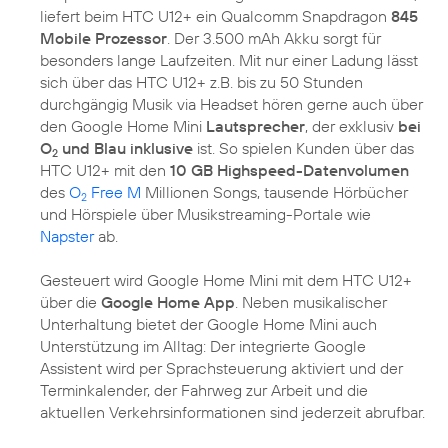
liefert beim HTC U12+ ein Qualcomm Snapdragon
845
Mobile Prozessor
. Der 3.500 mAh Akku sorgt für
besonders lange Laufzeiten. Mit nur einer Ladung lässt
sich über das HTC U12+ z.B. bis zu 50 Stunden
durchgängig Musik via Headset hören gerne auch über
den Google Home Mini
Lautsprecher
, der exklusiv
bei
O
und Blau inklusive
ist. So spielen Kunden über das
2
HTC U12+ mit den
10 GB Highspeed-Datenvolumen
des
O
Free M
Millionen Songs, tausende Hörbücher
2
und Hörspiele über Musikstreaming-Portale wie
Napster
ab.
Gesteuert wird Google Home Mini mit dem HTC U12+
über die
Google Home App
. Neben musikalischer
Unterhaltung bietet der Google Home Mini auch
Unterstützung im Alltag: Der integrierte Google
Assistent wird per Sprachsteuerung aktiviert und der
Terminkalender, der Fahrweg zur Arbeit und die
aktuellen Verkehrsinformationen sind jederzeit abrufbar.