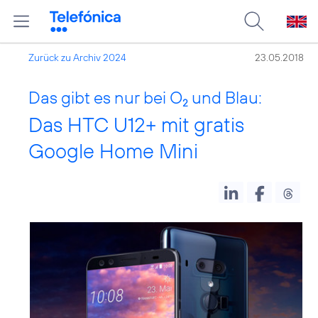
Zurück zu Archiv 2024
23.05.2018
Das gibt es nur bei O
und Blau:
2
Das HTC U12+ mit gratis
Google Home Mini