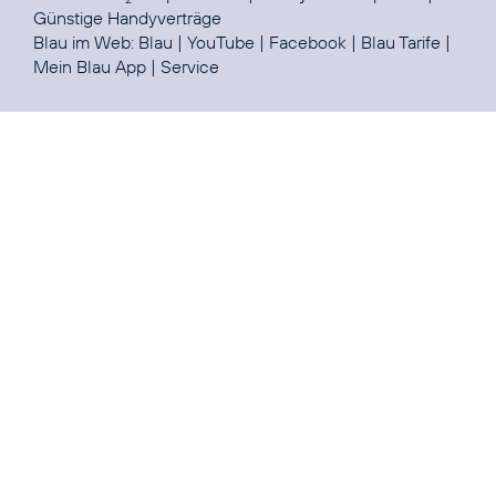
Günstige Handyverträge
Blau im Web:
Blau
|
YouTube
|
Facebook
|
Blau Tarife
|
Mein Blau App
|
Service