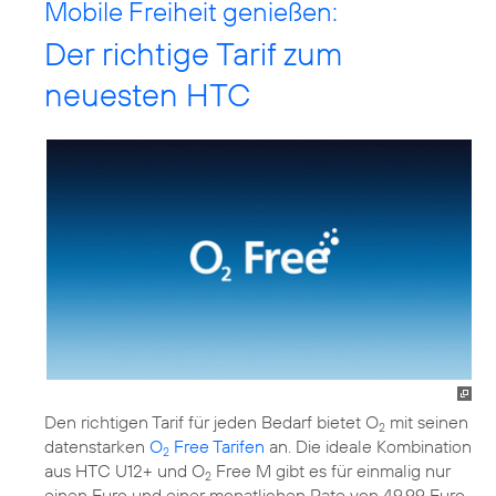
Mobile Freiheit genießen:
Der richtige Tarif zum
neuesten HTC
Den richtigen Tarif für jeden Bedarf bietet O
mit seinen
2
datenstarken
O
Free Tarifen
an. Die ideale Kombination
2
aus HTC U12+ und O
Free M gibt es für einmalig nur
2
einen Euro und einer monatlichen Rate von 49,99 Euro