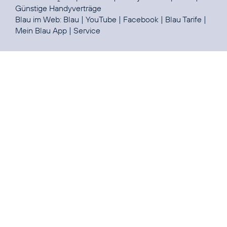
Günstige Handyverträge
Blau im Web:
Blau
|
YouTube
|
Facebook
|
Blau Tarife
|
Mein Blau App
|
Service