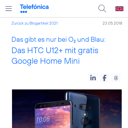
Zurück zu Blogartikel 2021
23.05.2018
Das gibt es nur bei O
und Blau:
2
Das HTC U12+ mit gratis
Google Home Mini