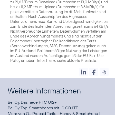
zu 21,6 MBit/s im Download (Durchschnitt 13,0 MBit/s) und
bis zu 11,2 MBit/s im Upload (Durchschnitt 8,6 MBit/s) für
paketvermittelte Datennutzung im dt. Mobilfunknetz sind
enthalten. Nach Ausschöpfen des Highspeed-
Datenvolumens max. Surf-und Uploadgeschwindigkeit bis
zum Ende des laufenden Abrechnungszeitraums 64 KBit/s.
Nicht verbrauchte Einheiten/ Datenvolumen verfallen am
Ende des Abrechnungsmonats und sind nicht auf den
Folgemonat übertragbar. Die Konditionen des Tarifs
(Sprachverbindungen, SMS, Datennutzung) gelten auch
im EU-Ausland. Bei übermäßiger Nutzung der Leistungen
im Ausland werden Aufschläge gemäß der EU-Fair-Use-
Policy erhoben. Infos hierzu siehe aktuelle Preisliste.
Weitere Informationen
Bei O
:
Das neue HTC U12+
2
Bei O
:
Top-Smartphones mit 10 GB LTE
2
Mehr von O
:
Prepaid Tarife
|
Handy & Smartphone
|
2