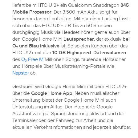
liefert beim HTC U12+ ein Qualcomm Snapdragon
845
Mobile Prozessor
. Der 3.500 mAh Akku sorgt für
besonders lange Laufzeiten. Mit nur einer Ladung lässt
sich über das HTC U12+ z.B. bis zu 50 Stunden
durchgängig Musik via Headset hören gerne auch über
den Google Home Mini
Lautsprecher
, der exklusiv
bei
O
und Blau inklusive
ist. So spielen Kunden über das
2
HTC U12+ mit den
10 GB Highspeed-Datenvolumen
des
O
Free M
Millionen Songs, tausende Hörbücher
2
und Hörspiele über Musikstreaming-Portale wie
Napster
ab.
Gesteuert wird Google Home Mini mit dem HTC U12+
über die
Google Home App
. Neben musikalischer
Unterhaltung bietet der Google Home Mini auch
Unterstützung im Alltag: Der integrierte Google
Assistent wird per Sprachsteuerung aktiviert und der
Terminkalender, der Fahrweg zur Arbeit und die
aktuellen Verkehrsinformationen sind jederzeit abrufbar.