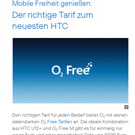
Mobile Freiheit genießen:
Der richtige Tarif zum
neuesten HTC
Den richtigen Tarif für jeden Bedarf bietet O
mit seinen
2
datenstarken
O
Free Tarifen
an. Die ideale Kombination
2
aus HTC U12+ und O
Free M gibt es für einmalig nur
2
einen Euro und einer monatlichen Rate von 49,99 Euro