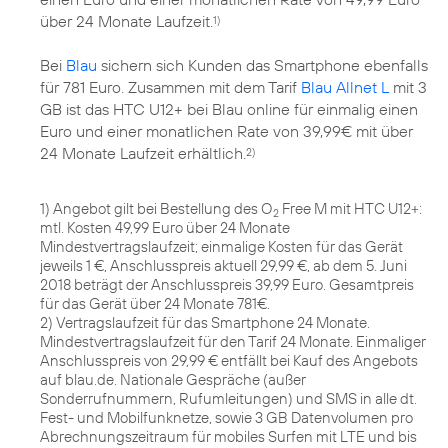
über 24 Monate Laufzeit.
1)
Bei
Blau
sichern sich Kunden das Smartphone ebenfalls
für 781 Euro. Zusammen mit dem Tarif
Blau Allnet L
mit 3
GB ist das HTC U12+ bei Blau online für einmalig einen
Euro und einer monatlichen Rate von 39,99€ mit über
24 Monate Laufzeit erhältlich.
2)
1) Angebot gilt bei Bestellung des O
Free M mit HTC U12+:
2
mtl. Kosten 49,99 Euro über 24 Monate
Mindestvertragslaufzeit; einmalige Kosten für das Gerät
jeweils 1 €, Anschlusspreis aktuell 29,99 €, ab dem 5. Juni
2018 beträgt der Anschlusspreis 39,99 Euro. Gesamtpreis
für das Gerät über 24 Monate 781€.
2) Vertragslaufzeit für das Smartphone 24 Monate.
Mindestvertragslaufzeit für den Tarif 24 Monate. Einmaliger
Anschlusspreis von 29,99 € entfällt bei Kauf des Angebots
auf blau.de. Nationale Gespräche (außer
Sonderrufnummern, Rufumleitungen) und SMS in alle dt.
Fest- und Mobilfunknetze, sowie 3 GB Datenvolumen pro
Abrechnungszeitraum für mobiles Surfen mit LTE und bis