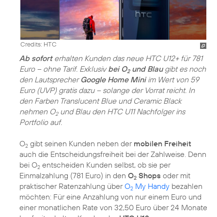
Credits: HTC
Ab sofort
erhalten Kunden das neue HTC U12+ für 781
Euro – ohne Tarif. Exklusiv
bei O
und Blau
gibt es noch
2
den Lautsprecher
Google Home Mini
im Wert von 59
Euro (UVP) gratis dazu – solange der Vorrat reicht. In
den Farben Translucent Blue und Ceramic Black
nehmen O
und Blau den HTC U11 Nachfolger ins
2
Portfolio auf.
O
gibt seinen Kunden neben der
mobilen Freiheit
2
auch die Entscheidungsfreiheit bei der Zahlweise. Denn
bei O
entscheiden Kunden selbst, ob sie per
2
Einmalzahlung (781 Euro) in den
O
Shops
oder mit
2
praktischer Ratenzahlung über
O
My Handy
bezahlen
2
möchten: Für eine Anzahlung von nur einem Euro und
einer monatlichen Rate von 32,50 Euro über 24 Monate