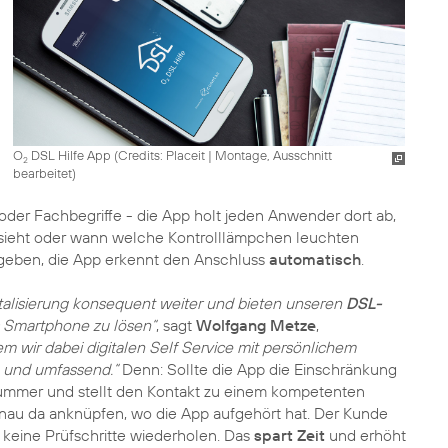
O
DSL Hilfe App (
Credits: Placeit
|
Montage, Ausschnitt
2
bearbeitet
)
oder Fachbegriffe - die App holt jeden Anwender dort ab,
aussieht oder wann welche Kontrolllämpchen leuchten
ngeben, die App erkennt den Anschluss
automatisch
.
italisierung konsequent weiter und bieten unseren
DSL-
as Smartphone zu lösen“
, sagt
Wolfgang Metze
,
em wir dabei digitalen Self Service mit persönlichem
l und umfassend.“
Denn: Sollte die App die Einschränkung
 Nummer und stellt den Kontakt zu einem kompetenten
nau da anknüpfen, wo die App aufgehört hat. Der Kunde
 keine Prüfschritte wiederholen. Das
spart Zeit
und erhöht