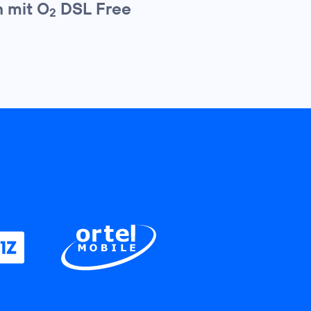
 mit O
DSL Free
2