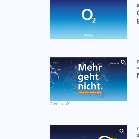
D
1
M
Credits: o2
1