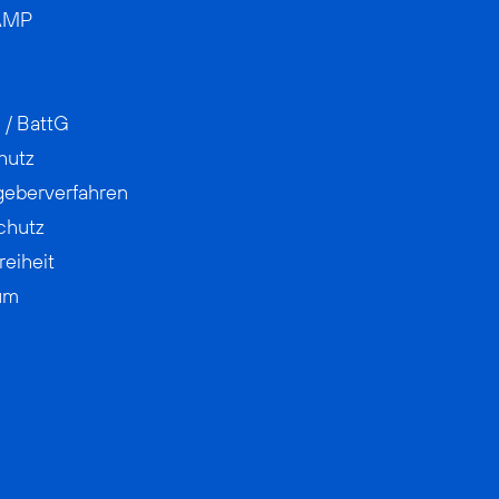
AMP
 / BattG
hutz
geberverfahren
chutz
reiheit
um