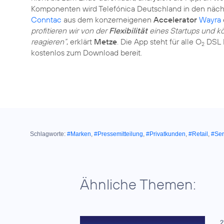
Komponenten wird Telefónica Deutschland in den nä
Conntac
aus dem konzerneigenen
Accelerator
Wayra
profitieren wir von der
Flexibilität
eines Startups und 
reagieren“
, erklärt
Metze
. Die App steht für alle O
DSL K
2
kostenlos zum Download bereit.
Schlagworte:
#Marken
,
#Pressemitteilung
,
#Privatkunden
,
#Retail
,
#Ser
Ähnliche Themen:
2