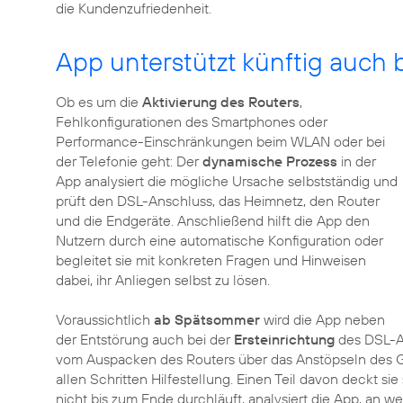
die Kundenzufriedenheit.
App unterstützt künftig auch 
Ob es um die
Aktivierung des Routers
,
Fehlkonfigurationen des Smartphones oder
Performance-Einschränkungen beim WLAN oder bei
der Telefonie geht: Der
dynamische Prozess
in der
App analysiert die mögliche Ursache selbstständig und
prüft den DSL-Anschluss, das Heimnetz, den Router
und die Endgeräte. Anschließend hilft die App den
Nutzern durch eine automatische Konfiguration oder
begleitet sie mit konkreten Fragen und Hinweisen
dabei, ihr Anliegen selbst zu lösen.
Voraussichtlich
ab Spätsommer
wird die App neben
der Entstörung auch bei der
Ersteinrichtung
des DSL-An
vom Auspacken des Routers über das Anstöpseln des Ger
allen Schritten Hilfestellung. Einen Teil davon deckt s
nicht bis zum Ende durchläuft, analysiert die App, an w