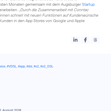
chsten Monaten gemeinsam mit dem Augsburger
Startup
erarbeiten.
„Durch die Zusammenarbeit mit Conntac
können schnell mit neuen Funktionen auf Kundenwünsche
unden in den App Stores von Google und Apple
vice
,
#VDSL
,
#app
,
#dsl
,
#o2
,
#o2_DSL
1. August 2018