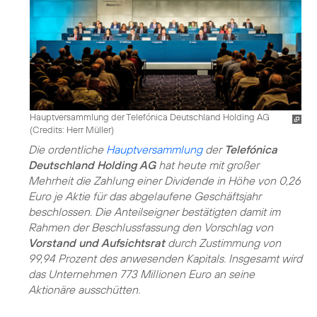
Hauptversammlung der Telefónica Deutschland Holding AG
(
Credits: Herr Müller
)
Die ordentliche
Hauptversammlung
der
Telefónica
Deutschland Holding AG
hat heute mit großer
Mehrheit die Zahlung einer Dividende in Höhe von 0,26
Euro je Aktie für das abgelaufene Geschäftsjahr
beschlossen. Die Anteilseigner bestätigten damit im
Rahmen der Beschlussfassung den Vorschlag von
Vorstand und Aufsichtsrat
durch Zustimmung von
99,94 Prozent des anwesenden Kapitals. Insgesamt wird
das Unternehmen 773 Millionen Euro an seine
Aktionäre ausschütten.