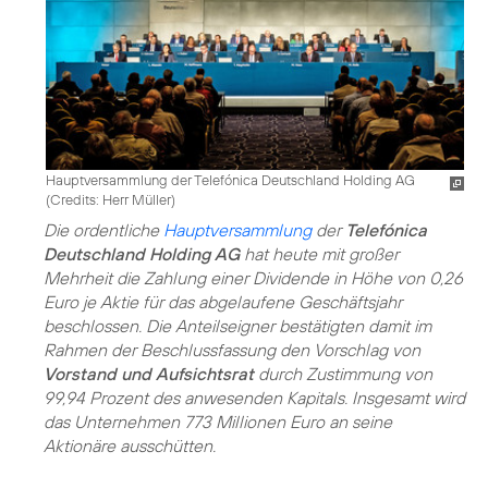
Hauptversammlung der Telefónica Deutschland Holding AG
(
Credits: Herr Müller
)
Die ordentliche
Hauptversammlung
der
Telefónica
Deutschland Holding AG
hat heute mit großer
Mehrheit die Zahlung einer Dividende in Höhe von 0,26
Euro je Aktie für das abgelaufene Geschäftsjahr
beschlossen. Die Anteilseigner bestätigten damit im
Rahmen der Beschlussfassung den Vorschlag von
Vorstand und Aufsichtsrat
durch Zustimmung von
99,94 Prozent des anwesenden Kapitals. Insgesamt wird
das Unternehmen 773 Millionen Euro an seine
Aktionäre ausschütten.