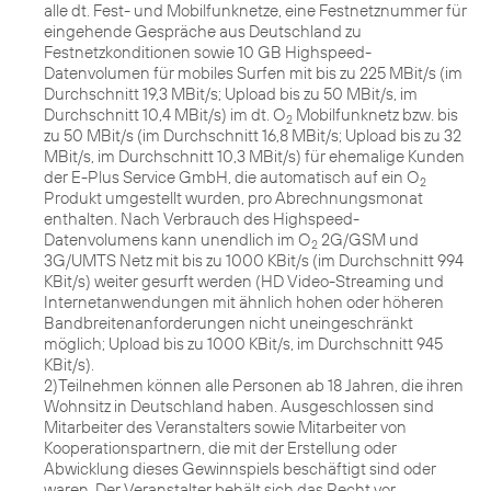
alle dt. Fest- und Mobilfunknetze, eine Festnetznummer für
eingehende Gespräche aus Deutschland zu
Festnetzkonditionen sowie 10 GB Highspeed-
Datenvolumen für mobiles Surfen mit bis zu 225 MBit/s (im
Durchschnitt 19,3 MBit/s; Upload bis zu 50 MBit/s, im
Durchschnitt 10,4 MBit/s) im dt. O
Mobilfunknetz bzw. bis
2
zu 50 MBit/s (im Durchschnitt 16,8 MBit/s; Upload bis zu 32
MBit/s, im Durchschnitt 10,3 MBit/s) für ehemalige Kunden
der E-Plus Service GmbH, die automatisch auf ein O
2
Produkt umgestellt wurden, pro Abrechnungsmonat
enthalten. Nach Verbrauch des Highspeed-
Datenvolumens kann unendlich im O
2G/GSM und
2
3G/UMTS Netz mit bis zu 1000 KBit/s (im Durchschnitt 994
KBit/s) weiter gesurft werden (HD Video-Streaming und
Internetanwendungen mit ähnlich hohen oder höheren
Bandbreitenanforderungen nicht uneingeschränkt
möglich; Upload bis zu 1000 KBit/s, im Durchschnitt 945
KBit/s).
2)Teilnehmen können alle Personen ab 18 Jahren, die ihren
Wohnsitz in Deutschland haben. Ausgeschlossen sind
Mitarbeiter des Veranstalters sowie Mitarbeiter von
Kooperationspartnern, die mit der Erstellung oder
Abwicklung dieses Gewinnspiels beschäftigt sind oder
waren. Der Veranstalter behält sich das Recht vor,