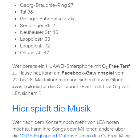
Georg-Brauchle-Ring 27
Tal 36
Pasinger Bahnhofsplatz 5
Sendlinger Str. 7
Neuhauser Str. 45
Leopoldstr. 33
Leopoldstr. 72
Orleansstr. 47
Wer bereits ein HUAWEI-Smartphone mit
O
Free Tarif
2
zu Hause hat, kann am
Facebook-Gewinnspiel
vom
22. bis 28. Mai teilnehmen und sich mit etwas Glück
zwei Tickets
für das O
Launch-Event mit Live Gig von
2
LEA sichern.
2)
Hier spielt die Musik
Wer nach dem Konzert noch mehr von LEA hören
möchte, kann ihre Songs oder Millionen andere über
die
10 GB Highspeed-Datenvolumen
des O
Free M via
2