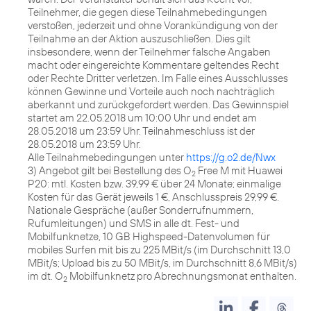
Teilnehmer, die gegen diese Teilnahmebedingungen
verstoßen, jederzeit und ohne Vorankündigung von der
Teilnahme an der Aktion auszuschließen. Dies gilt
insbesondere, wenn der Teilnehmer falsche Angaben
macht oder eingereichte Kommentare geltendes Recht
oder Rechte Dritter verletzen. Im Falle eines Ausschlusses
können Gewinne und Vorteile auch noch nachträglich
aberkannt und zurückgefordert werden. Das Gewinnspiel
startet am 22.05.2018 um 10:00 Uhr und endet am
28.05.2018 um 23:59 Uhr. Teilnahmeschluss ist der
28.05.2018 um 23:59 Uhr.
Alle Teilnahmebedingungen unter
https://g.o2.de/Nwx
3) Angebot gilt bei Bestellung des O
Free M mit Huawei
2
P20: mtl. Kosten bzw. 39,99 € über 24 Monate; einmalige
Kosten für das Gerät jeweils 1 €, Anschlusspreis 29,99 €.
Nationale Gespräche (außer Sonderrufnummern,
Rufumleitungen) und SMS in alle dt. Fest- und
Mobilfunknetze, 10 GB Highspeed-Datenvolumen für
mobiles Surfen mit bis zu 225 MBit/s (im Durchschnitt 13,0
MBit/s; Upload bis zu 50 MBit/s, im Durchschnitt 8,6 MBit/s)
im dt. O
Mobilfunknetz pro Abrechnungsmonat enthalten.
2