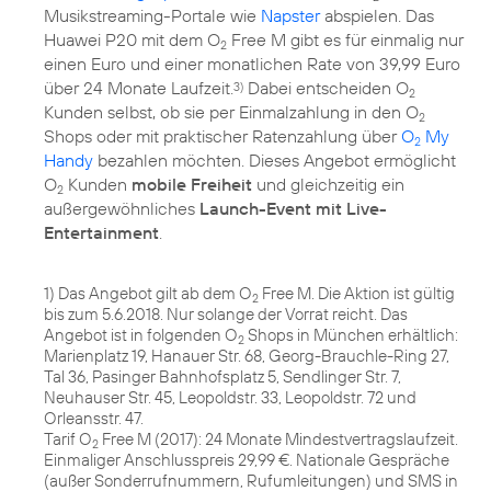
Musikstreaming-Portale wie
Napster
abspielen. Das
Huawei P20 mit dem O
Free M gibt es für einmalig nur
2
einen Euro und einer monatlichen Rate von 39,99 Euro
über 24 Monate Laufzeit.
Dabei entscheiden O
3)
2
Kunden selbst, ob sie per Einmalzahlung in den O
2
Shops oder mit praktischer Ratenzahlung über
O
My
2
Handy
bezahlen möchten. Dieses Angebot ermöglicht
O
Kunden
mobile Freiheit
und gleichzeitig ein
2
außergewöhnliches
Launch-Event mit Live-
Entertainment
.
1) Das Angebot gilt ab dem O
Free M. Die Aktion ist gültig
2
bis zum 5.6.2018. Nur solange der Vorrat reicht. Das
Angebot ist in folgenden O
Shops in München erhältlich:
2
Marienplatz 19, Hanauer Str. 68, Georg-Brauchle-Ring 27,
Tal 36, Pasinger Bahnhofsplatz 5, Sendlinger Str. 7,
Neuhauser Str. 45, Leopoldstr. 33, Leopoldstr. 72 und
Orleansstr. 47.
Tarif O
Free M (2017): 24 Monate Mindestvertragslaufzeit.
2
Einmaliger Anschlusspreis 29,99 €. Nationale Gespräche
(außer Sonderrufnummern, Rufumleitungen) und SMS in