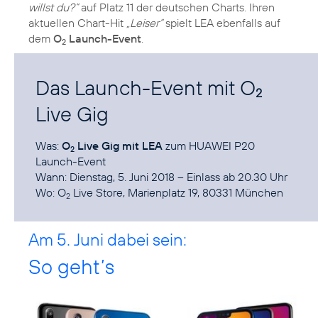
willst du?“
auf Platz 11 der deutschen Charts. Ihren
aktuellen Chart-Hit
„Leiser“
spielt LEA ebenfalls auf
dem
O
Launch-Event
.
2
Das Launch-Event mit O
2
Live Gig
Was:
O
Live Gig mit LEA
zum HUAWEI P20
2
Launch-Event
Wann: Dienstag, 5. Juni 2018 – Einlass ab 20.30 Uhr
Wo:
O
Live Store
, Marienplatz 19, 80331 München
2
Am 5. Juni dabei sein:
So geht’s