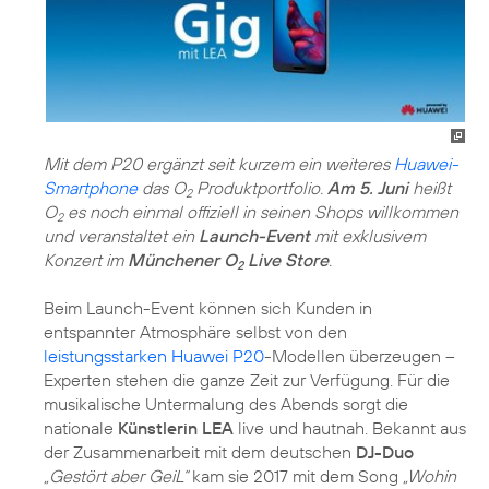
Mit dem P20 ergänzt seit kurzem ein weiteres
Huawei-
Smartphone
das O
Produktportfolio.
Am 5. Juni
heißt
2
O
es noch einmal offiziell in seinen Shops willkommen
2
und veranstaltet ein
Launch-Event
mit exklusivem
Konzert im
Münchener O
Live Store
.
2
Beim Launch-Event können sich Kunden in
entspannter Atmosphäre selbst von den
leistungsstarken Huawei P20
-Modellen überzeugen –
Experten stehen die ganze Zeit zur Verfügung. Für die
musikalische Untermalung des Abends sorgt die
nationale
Künstlerin LEA
live und hautnah. Bekannt aus
der Zusammenarbeit mit dem deutschen
DJ-Duo
„Gestört aber GeiL“
kam sie 2017 mit dem Song
„Wohin